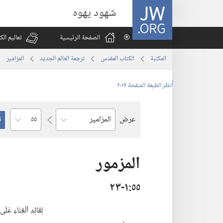
JW.ORG
شهود يهوه
الصفحة الرئيسية
تعاليم ال
المكتبة
الكتاب المقدس
ترجمة العالم الجديد
المزامير
أُنظر الطبعة المنقحة ٢٠١٩
الفصل
عرض
السفر
المزمور
٥٥‏:‏١‏-٢٣
لِقَائِدِ ٱلْغِنَاءِ عَلَى 