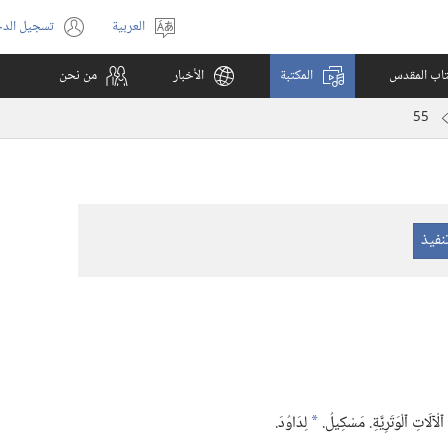
العربية
تسجيل الد
اختر
(يفتح
اللغة
نافذة
كتاب المقدس
المكتبة
الأخبار
من نحن
جديدة)
55
ٱلْآلَاتِ ٱلْوَتَرِيَّةِ.‏ مَسْكِيلُ.‏
لِدَاوُدَ.‏
*