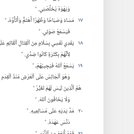
وَيَهْوَهُ يُخَلِّصُنِي.‏
+
١٧
مَسَاءً وَصَبَاحًا وَظُهْرًا أَهْتَمُّ وَأَتَأَوَّهُ،‏
+
فَيَسْمَعُ صَوْتِي.‏
+
١٨
يَفْدِي نَفْسِي بِسَلَامٍ مِنَ ٱلْقِتَالِ ٱلْقَائِمِ عَلَيّ
لِأَنَّهُمْ بِكَثْرَةٍ كَانُوا ضِدِّي.‏
+
١٩
يَسْمَعُ ٱللهُ فَيُجِيبُهُمْ،‏
+
وَهُوَ ٱلْجَالِسُ عَلَى ٱلْعَرْشِ مُنْذُ ٱلْقِدَمِ
هُمُ ٱلَّذِينَ لَيْسَ لَهُمْ تَغَيُّرٌ
+
وَلَا يَخَافُونَ ٱللهَ.‏
+
٢٠
مَدَّ يَدَيْهِ عَلَى مُسَالِمِيهِ.‏
+
دَنَّسَ عَهْدَهُ.‏
+
٢١
فَمُهُ أَنْعَمُ مِنَ ٱلزُّبْدِ،‏
+