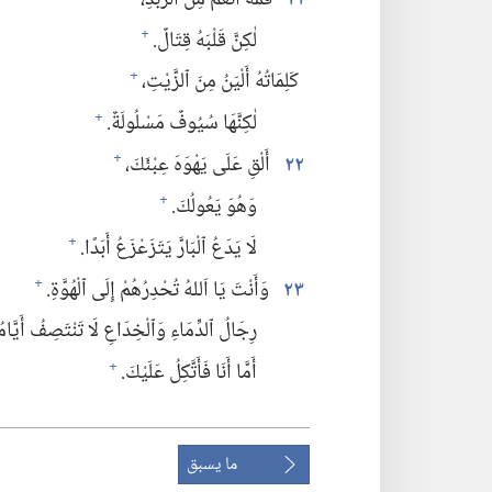
لٰكِنَّ قَلْبَهُ قِتَالٌ.‏
+
كَلِمَاتُهُ أَلْيَنُ مِنَ ٱلزَّيْتِ،‏
+
لٰكِنَّهَا سُيُوفٌ مَسْلُولَةٌ.‏
+
٢٢
أَلْقِ عَلَى يَهْوَهَ عِبْئَكَ،‏
+
وَهُوَ يَعُولُكَ.‏
+
لَا يَدَعُ ٱلْبَارَّ يَتَزَعْزَعُ أَبَدًا.‏
+
٢٣
وَأَنْتَ يَا اَللهُ تُحْدِرُهُمْ إِلَى ٱلْهُوَّةِ.‏
+
رِجَالُ ٱلدِّمَاءِ وَٱلْخِدَاعِ لَا تَنْتَصِفُ أَيَّامُه
أَمَّا أَنَا فَأَتَّكِلُ عَلَيْكَ.‏
+
ما يسبق