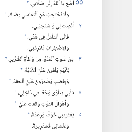
٥٥
أَصْغِ يَا اَللهُ إِلَى صَلَاتِي،‏
+
وَلَا تَحْتَجِبْ عَنِ ٱلْتِمَاسِي رِضَاكَ.‏
+
٢
أَنْصِتْ لِي وَٱسْتَجِبْنِي.‏
+
فَإِنِّي أَتَمَلْمَلُ فِي هَمِّي،‏
+
وَٱلِٱضْطِرَابُ يُلَازِمُنِي،‏
٣
مِنْ صَوْتِ ٱلْعَدُوِّ،‏ مِنْ وَطْأَةِ ٱلشِّرِّيرِ.‏
+
لِأَنَّهُمْ يُلْقُونَ عَلَيَّ ٱلْأَذِيَّةَ،‏
+
وَبِغَضَبٍ يُضْمِرُونَ عَلَيَّ ٱلْحِقْدَ.‏
+
٤
قَلْبِي يَتَلَوَّى وَجَعًا فِي دَاخِلِي،‏
+
وَأَهْوَالُ ٱلْمَوْتِ وَقَعَتْ عَلَيَّ.‏
+
٥
يَعْتَرِينِي خَوْفٌ وَرِعْدَةٌ،‏
+
وَتَغْشَانِي قُشَعْرِيرَةٌ.‏