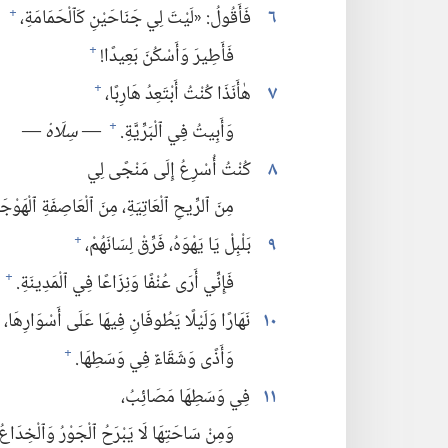
٦
فَأَقُولُ:‏ «لَيْتَ لِي جَنَاحَيْنِ كَٱلْحَمَامَةِ،‏
+
فَأَطِيرَ وَأَسْكُنَ بَعِيدًا!‏
+
٧
هٰأَنَذَا كُنْتُ أَبْتَعِدُ هَارِبًا،‏
+
وَأَبِيتُ فِي ٱلْبَرِّيَّةِ.‏
—‏
سِلَاهْ
‏—‏
+
٨
كُنْتُ أُسْرِعُ إِلَى مَنْجًى لِي
مِنَ ٱلرِّيحِ ٱلْعَاتِيَةِ،‏ مِنَ ٱلْعَاصِفَةِ ٱلْهَوْجَ
٩
بَلْبِلْ يَا يَهْوَهُ،‏ فَرِّقْ لِسَانَهُمْ،‏
+
فَإِنِّي أَرَى عُنْفًا وَنِزَاعًا فِي ٱلْمَدِينَةِ.‏
+
١٠
نَهَارًا وَلَيْلًا يَطُوفَانِ فِيهَا عَلَى أَسْوَارِهَا،‏
+
وَأَذًى وَشَقَاءٌ فِي وَسَطِهَا.‏
+
١١
فِي وَسَطِهَا مَصَائِبُ،‏
وَمِنْ سَاحَتِهَا لَا يَبْرَحُ ٱلْجَوْرُ وَٱلْخِدَاعُ.