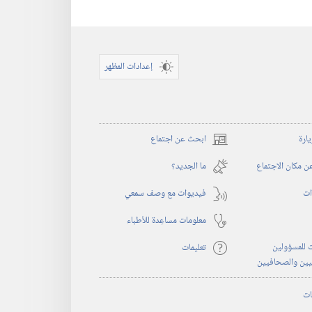
إعدادات المظهر
يارة
ابحث عن اجتماع
(يفتح
نافذة
 مكان الاجتماع
ما الجديد؟‏
جديدة)
ات
فيديوات مع وصف سمعي
معلومات مساعِدة للأطباء
 للمسؤولين
تعليمات
يين والصحافيين
ات