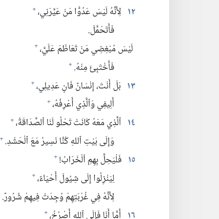
١٢
لِأَنَّهُ لَيْسَ عَدُوًّا مَنْ عَيَّرَنِي،‏
+
فَأَتَحَمَّلَ.‏
لَيْسَ مُبْغِضِي مَنْ تَعَاظَمَ عَلَيَّ،‏
+
فَأَخْتَبِئَ مِنْهُ.‏
+
١٣
بَلْ أَنْتَ،‏ إِنْسَانٌ فَانٍ عَدِيلِي،‏
+
أَلِيفِي وَٱلَّذِي أَعْرِفُهُ،‏
+
١٤
ٱلَّذِي مَعَهُ كَانَتْ تَحْلُو لَنَا ٱلصَّدَاقَةُ،‏
+
وَإِلَى بَيْتِ ٱللهِ كُنَّا نَسِيرُ مَعَ ٱلْحَشْدِ.‏
+
١٥
فَلْيَحِلَّ بِهِمِ ٱلْخَرَابُ!‏
+
لِيَنْزِلُوا إِلَى شِيُولَ أَحْيَاءً،‏
+
لِأَنَّهُ فِي غُرْبَتِهِمْ وُجِدَتْ فِيهِمْ شُرُورٌ.‏
١٦
أَمَّا أَنَا فَإِلَى ٱللهِ أَصْرُخُ،‏
+