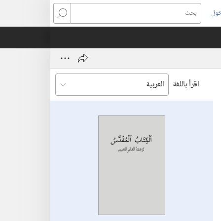
خول
بحث
اقرأ باللغة