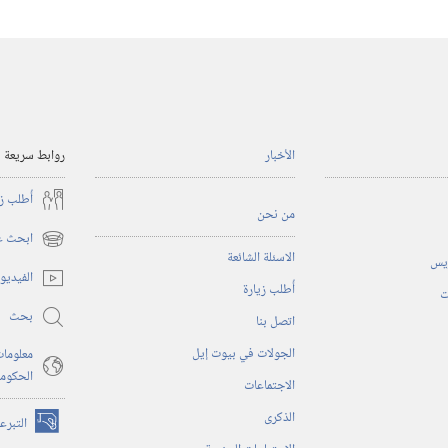
الأخبار
روابط سريعة
أُطلب ز
من نحن
ابحث عن
(يفتح
الاسئلة الشائعة
ريس
نافذة
الفيديو
أُطلب زيارة
جديدة)
ت
بحث
اتصل بنا
الجولات في بيوت إيل
معلومات
الحكوم
الاجتماعات
الذكرى
التبرع
(يفتح