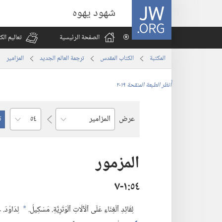
JW.ORG
شهود يهوه
الصفحة الرئيسية
تعاليم ال
المكتبة
الكتاب المقدس
ترجمة العالم الجديد
المزامير
أُنظر الطبعة المنقحة ٢٠١٩
الفصل
عرض
السفر
المزمور
٥٤‏:‏١‏-٧
لِقَائِدِ ٱلْغِنَاءِ عَلَى ٱلْآلَاتِ ٱلْوَتَرِيَّةِ.‏ مَسْكِيلُ.‏
لِدَاوُدَ.‏ 
*