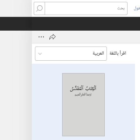
خول
بحث
اقرأ باللغة