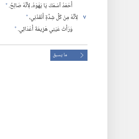
أَحْمَدُ ٱسْمَكَ يَا يَهْوَهُ،‏ لِأَنَّهُ صَالِحٌ.‏
+
٧
لِأَنَّهُ مِنْ كُلِّ شِدَّةٍ أَنْقَذَنِي،‏
+
وَرَأَتْ عَيْنِي هَزِيمَةَ أَعْدَائِي.‏
+
ما يسبق