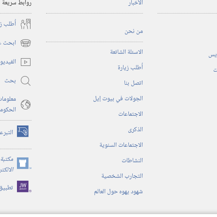
الأخبار
روابط سريعة
أُطلب ز
من نحن
ابحث عن
(يفتح
الاسئلة الشائعة
ريس
نافذة
الفيديو
أُطلب زيارة
جديدة)
ت
بحث
اتصل بنا
الجولات في بيوت إيل
معلومات
الحكوم
الاجتماعات
الذكرى
التبرع
(يفتح
الاجتماعات السنوية
نافذة
جديدة)
مكتبة 
النشاطات
(يفتح
الالكت
التجارب الشخصية
نافذة
تطبيق
جديدة)
شهود يهوه حول العالم