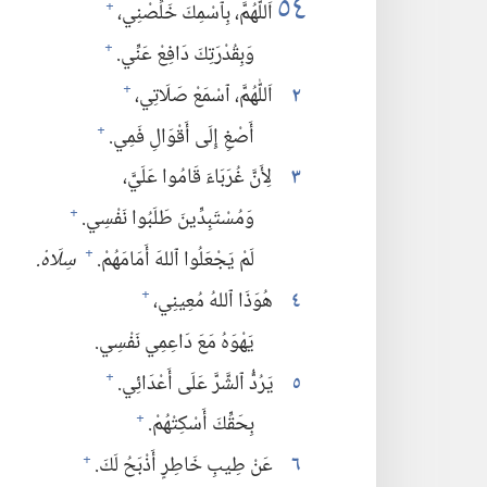
٥٤
اَللّٰهُمَّ،‏ بِٱسْمِكَ خَلِّصْنِي،‏
+
وَبِقُدْرَتِكَ دَافِعْ عَنِّي.‏
+
٢
اَللّٰهُمَّ،‏ ٱسْمَعْ صَلَاتِي،‏
+
أَصْغِ إِلَى أَقْوَالِ فَمِي.‏
+
٣
لِأَنَّ غُرَبَاءَ قَامُوا عَلَيَّ،‏
وَمُسْتَبِدِّينَ طَلَبُوا نَفْسِي.‏
+
لَمْ يَجْعَلُوا ٱللهَ أَمَامَهُمْ.‏
سِلَاهْ.‏
+
٤
هُوَذَا ٱللهُ مُعِينِي،‏
+
يَهْوَهُ مَعَ دَاعِمِي نَفْسِي.‏
٥
يَرُدُّ ٱلشَّرَّ عَلَى أَعْدَائِي.‏
+
بِحَقِّكَ أَسْكِتْهُمْ.‏
+
٦
عَنْ طِيبِ خَاطِرٍ أَذْبَحُ لَكَ.‏
+