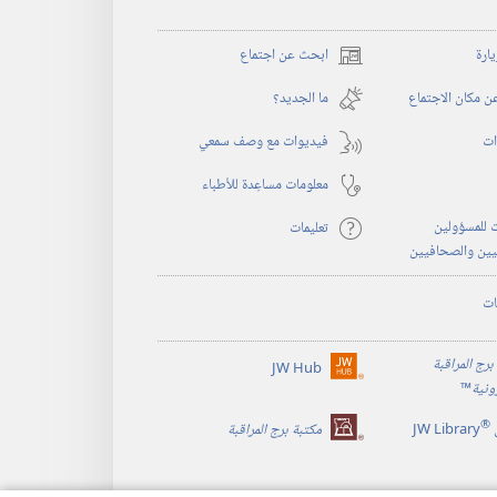
يارة
ابحث عن اجتماع
(يفتح
نافذة
 مكان الاجتماع
ما الجديد؟‏
جديدة)
ات
فيديوات مع وصف سمعي
معلومات مساعِدة للأطباء
 للمسؤولين
تعليمات
يين والصحافيين
ات
برج المراقبة
JW Hub
(يفتح
رونية
™
نافذة
®
جديدة)
JW Library
مكتبة برج المراقبة