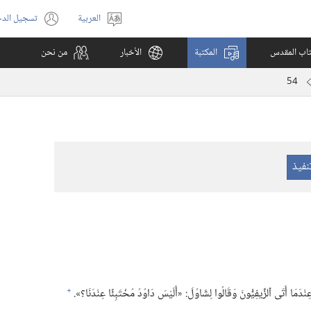
العربية
تسجيل الد
اختر
(يفتح
اللغة
نافذة
كتاب المقدس
المكتبة
الأخبار
من نحن
جديدة)
54
+
عِنْدَمَا أَتَى ٱلزِّيفِيُّونَ وَقَالُوا لِشَاوُلَ:‏ «أَلَيْسَ دَاوُدُ مُخْتَبِئًا عِنْدَنَا؟‏».‏