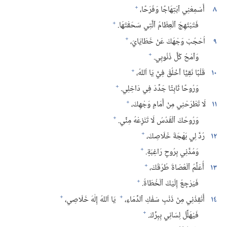
+
٨
أَسْمِعْنِي ٱبْتِهَاجًا وَفَرَحًا،‏
+
فَتَبْتَهِجَ ٱلْعِظَامُ ٱلَّتِي سَحَقْتَهَا.‏
+
٩
اُحْجُبْ وَجْهَكَ عَنْ خَطَايَايَ،‏
+
وَٱمْحُ كُلَّ ذُنُوبِي.‏
+
١٠
قَلْبًا نَقِيًّا ٱخْلُقْ فِيَّ يَا اَللهُ،‏
+
وَرُوحًا ثَابِتًا جَدِّدْ فِي دَاخِلِي.‏
+
١١
لَا تَطْرَحْنِي مِنْ أَمَامِ وَجْهِكَ،‏
+
وَرُوحُكَ ٱلْقُدُسُ لَا تَنْزِعْهُ مِنِّي.‏
+
١٢
رُدَّ لِي بَهْجَةَ خَلَاصِكَ،‏
+
وَمُدَّنِي بِرُوحٍ رَاغِبَةٍ.‏
+
١٣
أُعَلِّمُ ٱلْعُصَاةَ طُرُقَكَ،‏
+
فَيَرْجِعُ إِلَيْكَ ٱلْخُطَاةُ.‏
+
+
١٤
أَنْقِذْنِي مِنْ ذَنْبِ سَفْكِ ٱلدِّمَاءِ،‏
يَا اَللهُ إِلٰهَ خَلَاصِي،‏
+
فَيُهَلِّلَ لِسَانِي بِبِرِّكَ.‏