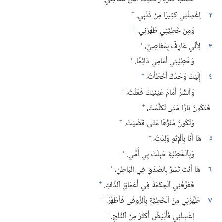
+
٢
اِغْسِلْنِي كَثِيرًا مِنْ ذَنْبِي،‏
+
وَمِنْ خَطِيَّتِي طَهِّرْنِي.‏
+
٣
لِأَنِّي عَارِفٌ بِمَعَاصِيَّ،‏
+
وَخَطِيَّتِي أَمَامِي دَائِمًا.‏
+
٤
إِلَيْكَ وَحْدَكَ أَخْطَأْتُ،‏
+
وَٱلشَّرَّ أَمَامَ عَيْنَيْكَ فَعَلْتُ،‏
+
فَتَكُونُ بَارًّا مَتَى تَكَلَّمْتَ،‏
+
وَتَكُونُ مُنَزَّهًا مَتَى قَضَيْتَ.‏
+
٥
هَا أَنَا بِٱلْإِثْمِ وُلِدْتُ،‏
+
وَبِٱلْخَطِيَّةِ حَبِلَتْ بِي أُمِّي.‏
+
٦
هَا أَنْتَ تُسَرُّ بِٱلصِّدْقِ فِي ٱلْبَاطِنِ،‏
+
فَعَرِّفْنِي ٱلْحِكْمَةَ فِي أَعْمَاقِ ٱلذَّاتِ.‏
+
٧
طَهِّرْنِي مِنَ ٱلْخَطِيَّةِ بِٱلزُّوفَى فَأَطْهُرَ.‏
+
اِغْسِلْنِي فَأَبْيَضَّ أَكْثَرَ مِنَ ٱلثَّلْجِ.‏