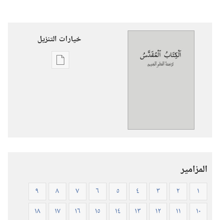
خيارات التنزيل
خيارات
تنزيل
الاصدارات
الكتاب
المقدس
—
ترجمة
العالم
المزامير
الجديد
(ورقي
٩
٨
٧
٦
٥
٤
٣
٢
١
الغلاف)
١٨
١٧
١٦
١٥
١٤
١٣
١٢
١١
١٠