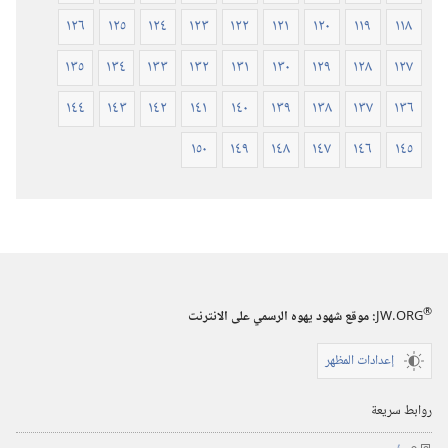
١٢٦
١٢٥
١٢٤
١٢٣
١٢٢
١٢١
١٢٠
١١٩
١١٨
١٣٥
١٣٤
١٣٣
١٣٢
١٣١
١٣٠
١٢٩
١٢٨
١٢٧
١٤٤
١٤٣
١٤٢
١٤١
١٤٠
١٣٩
١٣٨
١٣٧
١٣٦
١٥٠
١٤٩
١٤٨
١٤٧
١٤٦
١٤٥
®
JW.ORG
:‏ موقع شهود يهوه الرسمي على الانترنت
إعدادات المظهر
روابط سريعة