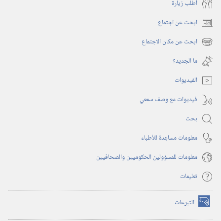
أُطلب زيارة
ابحث عن اجتماع
(يفتح
نافذة
ابحث عن مكان الاجتماع
(يفتح
جديدة)
نافذة
ما الجديد؟‏
جديدة)
الفيديوات
فيديوات مع وصف سمعي
بحث
معلومات مساعِدة للأطباء
معلومات للمسؤولين الحكوميين والصحافيين
تعليمات
التبرعات
(يفتح
نافذة