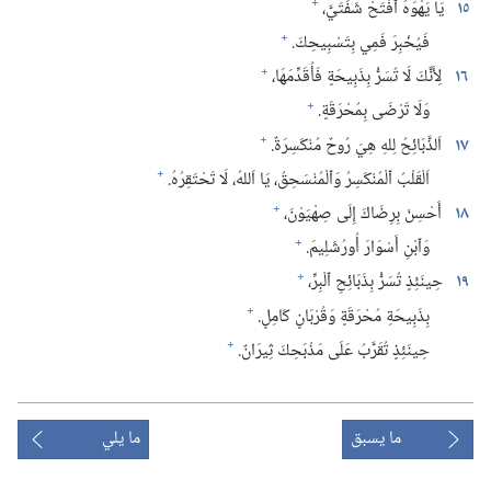
+
١٥
يَا يَهْوَهُ ٱفْتَحْ شَفَتَيَّ،‏
+
فَيُخْبِرَ فَمِي بِتَسْبِيحِكَ.‏
+
١٦
لِأَنَّكَ لَا تُسَرُّ بِذَبِيحَةٍ فَأُقَدِّمَهَا،‏
+
وَلَا تَرْضَى بِمُحْرَقَةٍ.‏
+
١٧
اَلذَّبَائِحُ لِلهِ هِيَ رُوحٌ مُنْكَسِرَةٌ.‏
+
اَلْقَلْبُ ٱلْمُنْكَسِرُ وَٱلْمُنْسَحِقُ،‏ يَا اَللهُ،‏ لَا تَحْتَقِرُهُ.‏
+
١٨
أَحْسِنْ بِرِضَاكَ إِلَى صِهْيَوْنَ،‏
+
وَٱبْنِ أَسْوَارَ أُورُشَلِيمَ.‏
+
١٩
حِينَئِذٍ تُسَرُّ بِذَبَائِحِ ٱلْبِرِّ،‏
+
بِذَبِيحَةِ مُحْرَقَةٍ وَقُرْبَانٍ كَامِلٍ.‏
+
حِينَئِذٍ تُقَرَّبُ عَلَى مَذْبَحِكَ ثِيرَانٌ.‏
ما يسبق
ما يلي