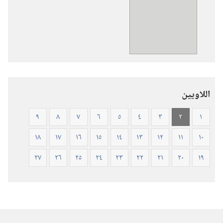
تنزيل
الاصدارات
الكتاب
المقدس
—
ترجمة
العالم
اللاويين
الجديد
(ورقي
٩
٨
٧
٦
٥
٤
٣
٢
١
الغلاف)
١٨
١٧
١٦
١٥
١٤
١٣
١٢
١١
١٠
٢٧
٢٦
٢٥
٢٤
٢٣
٢٢
٢١
٢٠
١٩