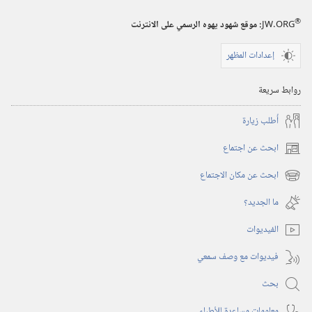
®
JW.ORG
:‏ موقع شهود يهوه الرسمي على الانترنت
إعدادات المظهر
روابط سريعة
أُطلب زيارة
ابحث عن اجتماع
(يفتح
نافذة
ابحث عن مكان الاجتماع
(يفتح
جديدة)
نافذة
ما الجديد؟‏
جديدة)
الفيديوات
فيديوات مع وصف سمعي
بحث
معلومات مساعِدة للأطباء