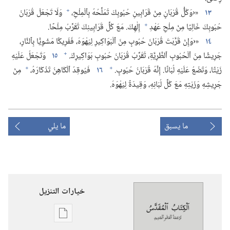
+
١٣
‏«‹وَكُلُّ قُرْبَانٍ مِنْ قَرَابِينِ حُبُوبِكَ تُمَلِّحُهُ بِٱلْمِلْحِ،‏
وَلَا تَجْعَلْ قُرْبَانَ
+
حُبُوبِكَ خَالِيًا مِنْ مِلْحِ عَهْدِ
إِلٰهِكَ.‏ مَعَ كُلِّ قَرَابِينِكَ تُقَرِّبُ مِلْحًا.‏
١٤
‏«‹وَإِنْ قَرَّبْتَ قُرْبَانَ حُبُوبٍ مِنَ ٱلْبَوَاكِيرِ لِيَهْوَهَ،‏ فَفَرِيكًا مَشْوِيًّا بِٱلنَّارِ،‏
+
جَرِيشًا مِنَ ٱلْحُبُوبِ ٱلطَّرِيَّةِ،‏ تُقَرِّبُ قُرْبَانَ حُبُوبِ بَوَاكِيرِكَ.‏
١٥
وَتَجْعَلُ عَلَيْهِ
+
+
زَيْتًا،‏ وَتَضَعُ عَلَيْهِ لُبَانًا.‏ إِنَّهُ قُرْبَانُ حُبُوبٍ.‏
١٦
فَيُوقِدُ ٱلْكَاهِنُ تَذْكَارَهُ،‏
مِنْ
جَرِيشِهِ وَزَيْتِهِ مَعَ كُلِّ لُبَانِهِ،‏ وَقِيدَةً لِيَهْوَهَ.‏
ما يسبق
ما يلي
خيارات التنزيل
خيارات