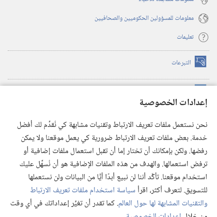
معلومات للمسؤولين الحكوميين والصحافيين
تعليمات
التبرعات
(يفتح
نافذة
جديدة)
مكتبة برج المراقبة الالكترونية
™
(يفتح
إعدادات الخصوصية
نافذة
JW Hub
جديدة)
(يفتح
نحن نستعمل ملفات تعريف الارتباط وتقنيات مشابهة كي نُقدِّم لك أفضل
نافذة
®
خدمة. بعض ملفات تعريف الارتباط ضرورية كي يعمل موقعنا ولا يمكن
تطبيق
JW Library
جديدة)
رفضها. ولكن بإمكانك أن تختار إما أن تقبل استعمال ملفات إضافية أو
مكتبة برج المراقبة
ترفض استعمالها. والهدف من هذه الملفات الإضافية هو أن نُسهِّل عليك
استخدام موقعنا. تأكَّد أننا لن نبيع أبدًا أيًّا من البيانات ولن نستعملها
للتسويق. لتعرف أكثر، اقرأ
سياسة استخدام ملفات تعريف الارتباط
والتقنيات المشابهة لها حول العالم
. كما تقدر أن تغيِّر إعداداتك في أي وقت
Copyright
© 2026 .Watch Tower Bible and Tract Society of Pennsylvania
من خلال
إعدادات الخصوصية
.