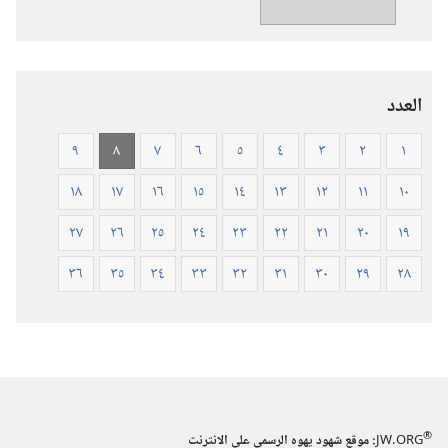
المقدس
—
ترجمة
العالم
العدد
الجديد
(ورقي
٩
٨
٧
٦
٥
٤
٣
٢
١
الغلاف)
١٨
١٧
١٦
١٥
١٤
١٣
١٢
١١
١٠
٢٧
٢٦
٢٥
٢٤
٢٣
٢٢
٢١
٢٠
١٩
٣٦
٣٥
٣٤
٣٣
٣٢
٣١
٣٠
٢٩
٢٨
®
JW.ORG
:‏ موقع شهود يهوه الرسمي على الانترنت