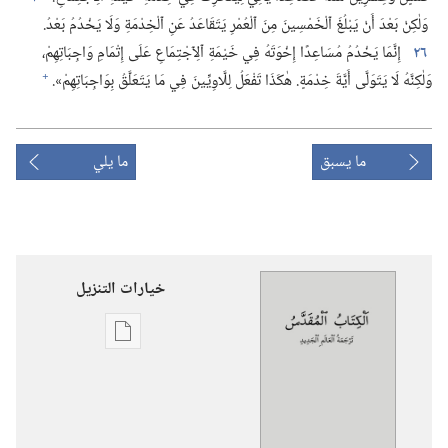
وَلٰكِنْ بَعْدَ أَنْ يَبْلُغَ ٱلْخَمْسِينَ مِنَ ٱلْعُمْرِ يَتَقَاعَدُ عَنِ ٱلْخِدْمَةِ وَلَا يَخْدُمُ بَعْدُ.‏
٢٦
إِنَّمَا يَخْدُمُ مُسَاعِدًا إِخْوَتَهُ فِي خَيْمَةِ ٱلِٱجْتِمَاعِ عَلَى إِتْمَامِ وَاجِبَاتِهِمْ،‏
+
وَلٰكِنَّهُ لَا يَتَوَلَّى أَيَّةَ خِدْمَةٍ.‏ هٰكَذَا تَفْعَلُ لِلَّاوِيِّينَ فِي مَا يَتَعَلَّقُ بِوَاجِبَاتِهِمْ».‏
ما يسبق
ما يلي
خيارات التنزيل
خيارات
تنزيل
الاصدارات
الكتاب