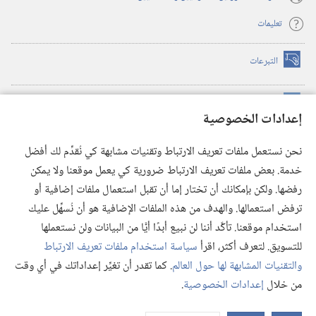
تعليمات
التبرعات
(يفتح
نافذة
جديدة)
مكتبة برج المراقبة الالكترونية
™
(يفتح
إعدادات الخصوصية
نافذة
JW Hub
جديدة)
(يفتح
نحن نستعمل ملفات تعريف الارتباط وتقنيات مشابهة كي نُقدِّم لك أفضل
نافذة
®
خدمة. بعض ملفات تعريف الارتباط ضرورية كي يعمل موقعنا ولا يمكن
تطبيق
JW Library
جديدة)
رفضها. ولكن بإمكانك أن تختار إما أن تقبل استعمال ملفات إضافية أو
مكتبة برج المراقبة
ترفض استعمالها. والهدف من هذه الملفات الإضافية هو أن نُسهِّل عليك
استخدام موقعنا. تأكَّد أننا لن نبيع أبدًا أيًّا من البيانات ولن نستعملها
للتسويق. لتعرف أكثر، اقرأ
سياسة استخدام ملفات تعريف الارتباط
والتقنيات المشابهة لها حول العالم
. كما تقدر أن تغيِّر إعداداتك في أي وقت
Copyright
© 2026 .Watch Tower Bible and Tract Society of Pennsylvania
من خلال
إعدادات الخصوصية
.
شروط الاستخدام
|
سياسة الخصوصية
|
إعدادات الخصوصية
عر