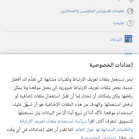
معلومات للمسؤولين الحكوميين والصحافيين
تعليمات
التبرعات
(يفتح
نافذة
جديدة)
مكتبة برج المراقبة الالكترونية
™
(يفتح
إعدادات الخصوصية
نافذة
JW Hub
جديدة)
(يفتح
نحن نستعمل ملفات تعريف الارتباط وتقنيات مشابهة كي نُقدِّم لك أفضل
نافذة
®
خدمة. بعض ملفات تعريف الارتباط ضرورية كي يعمل موقعنا ولا يمكن
تطبيق
JW Library
جديدة)
رفضها. ولكن بإمكانك أن تختار إما أن تقبل استعمال ملفات إضافية أو
مكتبة برج المراقبة
ترفض استعمالها. والهدف من هذه الملفات الإضافية هو أن نُسهِّل عليك
استخدام موقعنا. تأكَّد أننا لن نبيع أبدًا أيًّا من البيانات ولن نستعملها
للتسويق. لتعرف أكثر، اقرأ
سياسة استخدام ملفات تعريف الارتباط
والتقنيات المشابهة لها حول العالم
. كما تقدر أن تغيِّر إعداداتك في أي وقت
Copyright
© 2026 .Watch Tower Bible and Tract Society of Pennsylvania
من خلال
إعدادات الخصوصية
.