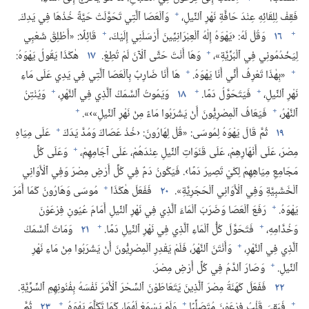
+
فَقِفْ لِلِقَائِهِ عِنْدَ حَافَّةِ نَهْرِ ٱلنِّيلِ،‏
وَٱلْعَصَا ٱلَّتِي تَحَوَّلَتْ حَيَّةً خُذْهَا فِي يَدِكَ.‏
+
+
١٦
وَقُلْ لَهُ:‏ ‹يَهْوَهُ إِلٰهُ ٱلْعِبْرَانِيِّينَ أَرْسَلَنِي إِلَيْكَ،‏
قَائِلًا:‏ «أَطْلِقْ شَعْبِي
+
لِيَخْدُمُونِي فِي ٱلْبَرِّيَّةِ»،‏
وَهَا أَنْتَ حَتَّى ٱلْآنَ لَمْ تُطِعْ.‏
١٧
هٰكَذَا يَقُولُ يَهْوَهُ:‏
+
+
«بِهٰذَا تَعْرِفُ أَنِّي أَنَا يَهْوَهُ.‏
هَا أَنَا ضَارِبٌ بِٱلْعَصَا ٱلَّتِي فِي يَدِي عَلَى مَاءِ
+
+
+
نَهْرِ ٱلنِّيلِ،‏
فَيَتَحَوَّلُ دَمًا.‏
١٨
وَيَمُوتُ ٱلسَّمَكُ ٱلَّذِي فِي ٱلنَّهْرِ،‏
وَيُنْتِنُ
+
+
ٱلنَّهْرُ،‏
فَيَعَافُ ٱلْمِصْرِيُّونَ أَنْ يَشْرَبُوا مَاءً مِنْ نَهْرِ ٱلنِّيلِ»›».‏
+
١٩
ثُمَّ قَالَ يَهْوَهُ لِمُوسَى:‏ «قُلْ لِهَارُونَ:‏ ‹خُذْ عَصَاكَ وَمُدَّ يَدَكَ
عَلَى مِيَاهِ
+
مِصْرَ،‏ عَلَى أَنْهَارِهِمْ،‏ عَلَى قَنَوَاتِ ٱلنِّيلِ عِنْدَهُمْ،‏ عَلَى آجَامِهِمْ،‏
وَعَلَى كُلِّ
مَجَامِعِ مِيَاهِهِمْ لِكَيْ تَصِيرَ دَمًا›.‏ فَيَكُونُ دَمٌ فِي كُلِّ أَرْضِ مِصْرَ وَفِي ٱلْأَوَانِي
+
ٱلْخَشَبِيَّةِ وَفِي ٱلْأَوَانِي ٱلْحَجَرِيَّةِ».‏
٢٠
فَفَعَلَ هٰكَذَا
مُوسَى وَهَارُونُ كَمَا أَمَرَ
+
يَهْوَهُ.‏
رَفَعَ ٱلْعَصَا وَضَرَبَ ٱلْمَاءَ ٱلَّذِي فِي نَهْرِ ٱلنِّيلِ أَمَامَ عُيُونِ فِرْعَوْنَ
+
+
وَخُدَّامِهِ،‏
فَتَحَوَّلَ كُلُّ ٱلْمَاءِ ٱلَّذِي فِي نَهْرِ ٱلنِّيلِ دَمًا.‏
٢١
وَمَاتَ ٱلسَّمَكُ
+
ٱلَّذِي فِي ٱلنَّهْرِ،‏
وَأَنْتَنَ ٱلنَّهْرُ،‏ فَلَمْ يَقْدِرِ ٱلْمِصْرِيُّونَ أَنْ يَشْرَبُوا مِنْ مَاءِ نَهْرِ
+
ٱلنِّيلِ.‏
وَصَارَ ٱلدَّمُ فِي كُلِّ أَرْضِ مِصْرَ.‏
٢٢
فَفَعَلَ كَهَنَةُ مِصْرَ ٱلَّذِينَ يَتَعَاطَوْنَ ٱلسِّحْرَ ٱلْأَمْرَ نَفْسَهُ بِفُنُونِهِمِ ٱلسِّرِّيَّةِ.‏
+
+
+
فَبَقِيَ قَلْبُ فِرْعَوْنَ مُتَصَلِّبًا
وَلَمْ يَسْمَعْ لَهُمَا،‏ كَمَا تَكَلَّمَ يَهْوَهُ.‏
٢٣
ثُمَّ