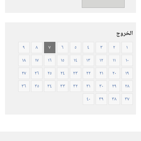
المقدس
—
ترجمة
العالم
الخروج
الجديد
(ورقي
٩
٨
٧
٦
٥
٤
٣
٢
١
الغلاف)
١٨
١٧
١٦
١٥
١٤
١٣
١٢
١١
١٠
٢٧
٢٦
٢٥
٢٤
٢٣
٢٢
٢١
٢٠
١٩
٣٦
٣٥
٣٤
٣٣
٣٢
٣١
٣٠
٢٩
٢٨
٤٠
٣٩
٣٨
٣٧