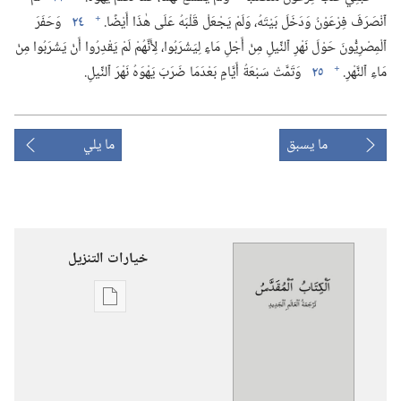
+
ٱنْصَرَفَ فِرْعَوْنُ وَدَخَلَ بَيْتَهُ،‏ وَلَمْ يَجْعَلْ قَلْبَهُ عَلَى هٰذَا أَيْضًا.‏
٢٤
وَحَفَرَ
ٱلْمِصْرِيُّونَ حَوْلَ نَهْرِ ٱلنِّيلِ مِنْ أَجْلِ مَاءٍ لِيَشْرَبُوا،‏ لِأَنَّهُمْ لَمْ يَقْدِرُوا أَنْ يَشْرَبُوا مِنْ
+
مَاءِ ٱلنَّهْرِ.‏
٢٥
وَتَمَّتْ سَبْعَةُ أَيَّامٍ بَعْدَمَا ضَرَبَ يَهْوَهُ نَهْرَ ٱلنِّيلِ.‏
ما يسبق
ما يلي
خيارات التنزيل
خيارات
تنزيل
الاصدارات
الكتاب