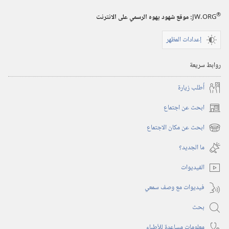
®
JW.ORG
:‏ موقع شهود يهوه الرسمي على الانترنت
إعدادات المظهر
روابط سريعة
أُطلب زيارة
ابحث عن اجتماع
(يفتح
نافذة
ابحث عن مكان الاجتماع
(يفتح
جديدة)
نافذة
ما الجديد؟‏
جديدة)
الفيديوات
فيديوات مع وصف سمعي
بحث
معلومات مساعِدة للأطباء