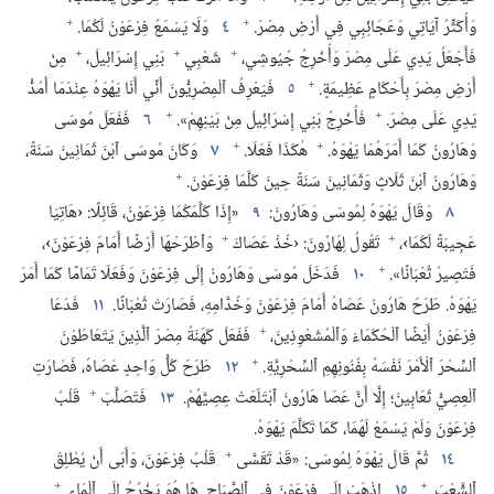
+
+
وَأُكَثِّرُ آيَاتِي وَعَجَائِبِي فِي أَرْضِ مِصْرَ.‏
٤
وَلَا يَسْمَعُ فِرْعَوْنُ لَكُمَا.‏
+
+
+
فَأَجْعَلُ يَدِي عَلَى مِصْرَ وَأُخْرِجُ جُيُوشِي،‏
شَعْبِي
بَنِي إِسْرَائِيلَ،‏
مِنْ
+
أَرْضِ مِصْرَ بِأَحْكَامٍ عَظِيمَةٍ.‏
٥
فَيَعْرِفُ ٱلْمِصْرِيُّونَ أَنِّي أَنَا يَهْوَهُ عِنْدَمَا أَمُدُّ
+
+
يَدِي عَلَى مِصْرَ.‏
فَأُخْرِجُ بَنِي إِسْرَائِيلَ مِنْ بَيْنِهِمْ».‏
٦
فَفَعَلَ مُوسَى
+
+
وَهَارُونُ كَمَا أَمَرَهُمَا يَهْوَهُ.‏
هٰكَذَا فَعَلَا.‏
٧
وَكَانَ مُوسَى ٱبْنَ ثَمَانِينَ سَنَةً،‏
+
وَهَارُونُ ٱبْنَ ثَلَاثٍ وَثَمَانِينَ سَنَةً حِينَ كَلَّمَا فِرْعَوْنَ.‏
٨
وَقَالَ يَهْوَهُ لِمُوسَى وَهَارُونَ:‏
٩
‏«إِذَا كَلَّمَكُمَا فِرْعَوْنُ،‏ قَائِلًا:‏ ‹هَاتِيَا
+
+
عَجِيبَةً لَكُمَا›،‏
تَقُولُ لِهَارُونَ:‏ ‹خُذْ عَصَاكَ
وَٱطْرَحْهَا أَرْضًا أَمَامَ فِرْعَوْنَ›،‏
+
فَتَصِيرُ ثُعْبَانًا».‏
١٠
فَدَخَلَ مُوسَى وَهَارُونُ إِلَى فِرْعَوْنَ وَفَعَلَا تَمَامًا كَمَا أَمَرَ
يَهْوَهُ.‏ طَرَحَ هَارُونُ عَصَاهُ أَمَامَ فِرْعَوْنَ وَخُدَّامِهِ،‏ فَصَارَتْ ثُعْبَانًا.‏
١١
فَدَعَا
+
فِرْعَوْنُ أَيْضًا ٱلْحُكَمَاءَ وَٱلْمُشَعْوِذِينَ،‏
فَفَعَلَ كَهَنَةُ مِصْرَ ٱلَّذِينَ يَتَعَاطَوْنَ
+
ٱلسِّحْرَ ٱلْأَمْرَ نَفْسَهُ بِفُنُونِهِمِ ٱلسِّحْرِيَّةِ.‏
١٢
طَرَحَ كُلُّ وَاحِدٍ عَصَاهُ،‏ فَصَارَتِ
+
ٱلْعِصِيُّ ثَعَابِينَ؛‏ إِلَّا أَنَّ عَصَا هَارُونَ ٱبْتَلَعَتْ عِصِيَّهُمْ.‏
١٣
فَتَصَلَّبَ
قَلْبُ
فِرْعَوْنَ وَلَمْ يَسْمَعْ لَهُمَا،‏ كَمَا تَكَلَّمَ يَهْوَهُ.‏
+
١٤
ثُمَّ قَالَ يَهْوَهُ لِمُوسَى:‏ «قَدْ تَقَسَّى
قَلْبُ فِرْعَوْنَ،‏ وَأَبَى أَنْ يُطْلِقَ
+
+
ٱلشَّعْبَ.‏
١٥
اِذْهَبْ إِلَى فِرْعَوْنَ فِي ٱلصَّبَاحِ.‏ هَا هُوَ يَخْرُجُ إِلَى ٱلْمَاءِ.‏