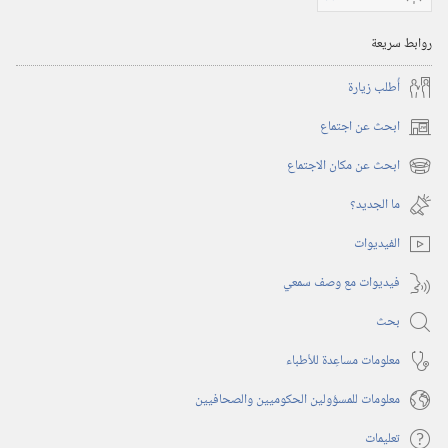
روابط سريعة
أُطلب زيارة
ابحث عن اجتماع
(يفتح
نافذة
ابحث عن مكان الاجتماع
(يفتح
جديدة)
نافذة
ما الجديد؟‏
جديدة)
الفيديوات
فيديوات مع وصف سمعي
بحث
معلومات مساعِدة للأطباء
معلومات للمسؤولين الحكوميين والصحافيين
تعليمات