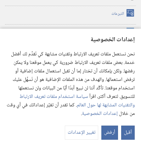
التبرعات
(يفتح
نافذة
جديدة)
مكتبة برج المراقبة الالكترونية
™
(يفتح
إعدادات الخصوصية
نافذة
JW Hub
جديدة)
(يفتح
نحن نستعمل ملفات تعريف الارتباط وتقنيات مشابهة كي نُقدِّم لك أفضل
نافذة
®
خدمة. بعض ملفات تعريف الارتباط ضرورية كي يعمل موقعنا ولا يمكن
تطبيق
JW Library
جديدة)
رفضها. ولكن بإمكانك أن تختار إما أن تقبل استعمال ملفات إضافية أو
مكتبة برج المراقبة
ترفض استعمالها. والهدف من هذه الملفات الإضافية هو أن نُسهِّل عليك
استخدام موقعنا. تأكَّد أننا لن نبيع أبدًا أيًّا من البيانات ولن نستعملها
للتسويق. لتعرف أكثر، اقرأ
سياسة استخدام ملفات تعريف الارتباط
والتقنيات المشابهة لها حول العالم
. كما تقدر أن تغيِّر إعداداتك في أي وقت
Copyright
© 2026 .Watch Tower Bible and Tract Society of Pennsylvania
من خلال
إعدادات الخصوصية
.
شروط الاستخدام
|
سياسة الخصوصية
|
إعدادات الخصوصية
عر
الم
أقبل
أرفض
تغيير الإعدادات