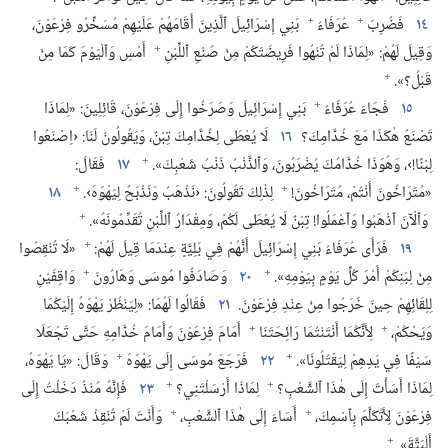
+
+
١٤
فَضُرِبَ
عُرَفَاءُ
بَنِي إِسْرَائِيلَ ٱلَّذِينَ أَقَامَهُمْ عَلَيْهِمْ مُسَخِّرُو فِرْعَوْنَ،‏
+
وَقِيلَ لَهُمْ:‏ «لِمَاذَا لَمْ تُنْهُوا فَرِيضَتَكُمْ مِنْ صُنْعِ ٱللِّبْنِ
أَمْسِ وَٱلْيَوْمَ كَمَا مِنْ
+
قَبْلُ؟‏».‏
+
١٥
فَجَاءَ عُرَفَاءُ
بَنِي إِسْرَائِيلَ وَصَرَخُوا إِلَى فِرْعَوْنَ،‏ قَائِلِينَ:‏ «لِمَاذَا
تَصْنَعُ هٰكَذَا مَعَ خُدَّامِكَ؟‏
١٦
لَا يُعْطَى لِخُدَّامِكَ تِبْنٌ،‏ وَيَقُولُونَ لَنَا:‏ ‹اِصْنَعُوا
+
لِبْنًا!‏›،‏ وَهُوَذَا خُدَّامُكَ يُضْرَبُونَ،‏ وَٱلذَّنْبُ ذَنْبُ شَعْبِكَ».‏
١٧
فَقَالَ:‏
+
+
«مُتَرَاخُونَ أَنْتُمْ،‏ مُتَرَاخُونَ!‏
لِذٰلِكَ تَقُولُونَ:‏ ‹نَذْهَبُ وَنَذْبَحُ لِيَهْوَهَ›.‏
١٨
+
وَٱلْآنَ ٱذْهَبُوا وَٱعْمَلُوا!‏ تِبْنٌ لَا يُعْطَى لَكُمْ،‏ وَمِقْدَارُ ٱللِّبْنِ تُقَدِّمُونَهُ».‏
+
١٩
فَرَأَى عُرَفَاءُ بَنِي إِسْرَائِيلَ أَنَّهُمْ فِي بَلِيَّةٍ عِنْدَمَا قِيلَ لَهُمْ:‏
«لَا تُنْقِصُوا
+
+
مِنْ لِبْنِكُمْ أَمْرَ كُلِّ يَوْمٍ بِيَوْمِهِ».‏
٢٠
وَصَادَفُوا مُوسَى وَهَارُونَ
وَاقِفَيْنِ
لِلِقَائِهِمْ حِينَ خَرَجُوا مِنْ عِنْدِ فِرْعَوْنَ.‏
٢١
فَقَالُوا لَهُمَا:‏ «لِيَنْظُرْ يَهْوَهُ إِلَيْكُمَا
+
+
وَيَحْكُمْ،‏
لِأَنَّكُمَا أَنْتَنْتُمَا رَائِحَتَنَا
أَمَامَ فِرْعَوْنَ وَأَمَامَ خُدَّامِهِ حَتَّى تَجْعَلَا
+
+
سَيْفًا فِي يَدِهِمْ لِيَقْتُلُونَا».‏
٢٢
فَرَجَعَ مُوسَى إِلَى يَهْوَهَ
وَقَالَ:‏ «يَا يَهْوَهُ،‏
+
+
لِمَاذَا أَسَأْتَ إِلَى هٰذَا ٱلشَّعْبِ؟‏
لِمَاذَا أَرْسَلْتَنِي؟‏
٢٣
فَإِنَّهُ مُنْذُ دَخَلْتُ إِلَى
+
+
فِرْعَوْنَ لِأَتَكَلَّمَ بِٱسْمِكَ،‏
أَسَاءَ إِلَى هٰذَا ٱلشَّعْبِ،‏
وَأَنْتَ لَمْ تُنْقِذْ شَعْبَكَ
+
أَلْبَتَّةَ».‏