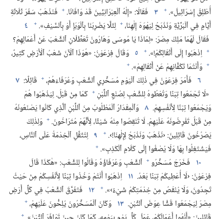
+
+
أُطْلِقُ إِسْرَائِيلَ».‏
٣
فَقَالَا:‏ «إِلٰهُ ٱلْعِبْرَانِيِّينَ قَدْ وَافَانَا.‏
فَنَذْهَبُ سَفَرَ ثَلَاثَةِ
+
+
أَيَّامٍ فِي ٱلْبَرِّيَّةِ وَنَذْبَحُ لِيَهْوَهَ إِلٰهِنَا،‏
لِئَلَّا يَضْرِبَنَا بِٱلْوَبَإِ أَوْ بِٱلسَّيْفِ».‏
٤
فَقَالَ لَهُمَا مَلِكُ مِصْرَ:‏ «لِمَاذَا يَا مُوسَى وَهَارُونُ تُعَطِّلَانِ ٱلشَّعْبَ عَنْ أَعْمَالِهِمْ؟‏
+
+
اِذْهَبُوا إِلَى أَثْقَالِكُمْ!‏».‏
٥
وَقَالَ فِرْعَوْنُ:‏ «هُوَذَا ٱلْآنَ شَعْبُ ٱلْأَرْضِ كَثِيرٌ،‏
+
+
وَأَنْتُمَا تَكُفَّانِهِمْ عَنْ أَثْقَالِهِمْ».‏
+
٦
فَأَمَرَ فِرْعَوْنُ فِي ذٰلِكَ ٱلْيَوْمِ مُسَخِّرِي ٱلشَّعْبِ وَعُرَفَاءَهُمْ،‏
قَائِلًا:‏
٧
+
‏«لَا تَجْمَعُوا تِبْنًا وَتُعْطُوهُ لِلشَّعْبِ لِصُنْعِ ٱللِّبْنِ
كَمَا مِنْ قَبْلُ.‏ لِيَذْهَبُوا هُمْ
وَيَجْمَعُوا تِبْنًا لِأَنْفُسِهِمْ.‏
٨
وَٱلْمِقْدَارُ ٱلْمَطْلُوبُ مِنَ ٱللِّبْنِ ٱلَّذِي كَانُوا يَصْنَعُونَهُ
+
مِنْ قَبْلُ تَفْرِضُونَهُ عَلَيْهِمْ.‏ لَا تُنْقِصُوا مِنْهُ شَيْئًا،‏ لِأَنَّهُمْ مُتَرَاخُونَ.‏
وَلِذٰلِكَ
+
يَصْرُخُونَ قَائِلِينَ:‏ ‹نَذْهَبُ وَنَذْبَحُ لِإِلٰهِنَا!‏›.‏
٩
لِتُثَقَّلِ ٱلْخِدْمَةُ عَلَى ٱلنَّاسِ،‏
+
فَيَشْتَغِلُوا بِهَا وَلَا يُصْغُوا إِلَى كَلَامِ ٱلْكَذِبِ».‏
+
١٠
فَخَرَجَ مُسَخِّرُو
ٱلشَّعْبِ وَعُرَفَاؤُهُ وَقَالُوا لِلشَّعْبِ:‏ «هٰكَذَا قَالَ
فِرْعَوْنُ:‏ ‹لَا أُعْطِيكُمْ تِبْنًا بَعْدُ.‏
١١
اِذْهَبُوا أَنْتُمْ وَخُذُوا تِبْنًا لِأَنْفُسِكُمْ مِنْ حَيْثُ
+
تَجِدُونَ،‏ وَلَا يُنْقَصُ مِنْ خِدْمَتِكُمْ شَيْءٌ›».‏
١٢
فَتَفَرَّقَ ٱلشَّعْبُ فِي كُلِّ أَرْضِ
+
مِصْرَ لِيَجْمَعُوا قَشًّا عِوَضَ ٱلتِّبْنِ.‏
١٣
وَكَانَ ٱلْمُسَخِّرُونَ يُلِحُّونَ عَلَيْهِمْ،‏
+
قَائِلِينَ:‏ ‏«أَنْهُوا أَعْمَالَكُمْ،‏ عَمَلَ كُلِّ يَوْمٍ بِيَوْمِهِ،‏ كَمَا كَانَ حِينَ تَوَافَرَ ٱلتِّبْنُ».‏