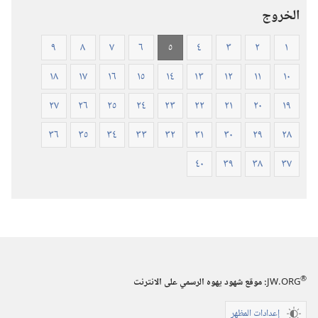
العالم
الخروج
الجديد
(ورقي
٩
٨
٧
٦
٥
٤
٣
٢
١
الغلاف)
١٨
١٧
١٦
١٥
١٤
١٣
١٢
١١
١٠
٢٧
٢٦
٢٥
٢٤
٢٣
٢٢
٢١
٢٠
١٩
٣٦
٣٥
٣٤
٣٣
٣٢
٣١
٣٠
٢٩
٢٨
٤٠
٣٩
٣٨
٣٧
®
JW.ORG
:‏ موقع شهود يهوه الرسمي على الانترنت
إعدادات المظهر