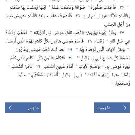
+
+
+
٢٥
فَأَخَذَتْ صَفُّورَةُ
صَوَّانَةً وَقَطَعَتْ غُلْفَةَ
ٱبْنِهَا وَمَسَّتْ بِهَا قَدَمَيْهِ
وَقَالَتْ:‏ «لِأَنَّكَ عَرِيسُ دَمٍ لِي».‏
٢٦
فَٱنْصَرَفَ عَنْهُ.‏ حِينَئِذٍ قَالَتْ:‏ «عَرِيسُ دَمٍ»،‏
مِنْ أَجْلِ ٱلْخِتَانِ.‏
+
٢٧
وَقَالَ يَهْوَهُ لِهَارُونَ:‏ «اِذْهَبْ لِلِقَاءِ مُوسَى فِي ٱلْبَرِّيَّةِ».‏
فَذَهَبَ وَلَاقَاهُ
+
فِي جَبَلِ ٱللهِ
وَقَبَّلَهُ.‏
٢٨
فَأَخْبَرَ مُوسَى هَارُونَ بِكُلِّ كَلَامِ يَهْوَهَ ٱلَّذِي أَرْسَلَهُ،‏
+
+
وَبِكُلِّ ٱلْآيَاتِ ٱلَّتِي أَوْصَاهُ بِهَا.‏
٢٩
بَعْدَ ذٰلِكَ ذَهَبَ مُوسَى وَهَارُونُ
+
وَجَمَعَا كُلَّ شُيُوخِ بَنِي إِسْرَائِيلَ.‏
٣٠
فَتَكَلَّمَ هَارُونُ بِكُلِّ ٱلْكَلَامِ ٱلَّذِي كَلَّمَ
+
+
+
يَهْوَهُ مُوسَى بِهِ،‏
وَصَنَعَ ٱلْآيَاتِ
أَمَامَ عُيُونِ ٱلشَّعْبِ.‏
٣١
فَآمَنَ ٱلشَّعْبُ.‏
+
+
وَلَمَّا سَمِعُوا أَنَّ يَهْوَهَ ٱفْتَقَدَ
بَنِي إِسْرَائِيلَ وَأَنَّهُ نَظَرَ مَشَقَّتَهُمْ،‏
خَرُّوا
+
وَسَجَدُوا.‏
ما يسبق
ما يلي