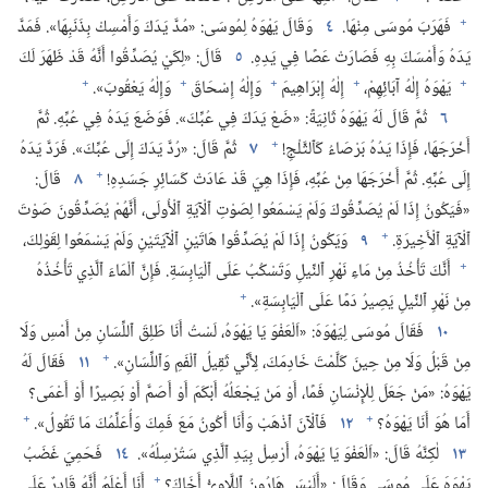
+
فَهَرَبَ مُوسَى مِنْهَا.‏
٤
وَقَالَ يَهْوَهُ لِمُوسَى:‏ «مُدَّ يَدَكَ وَأَمْسِكْ بِذَنَبِهَا».‏ فَمَدَّ
يَدَهُ وَأَمْسَكَ بِهِ فَصَارَتْ عَصًا فِي يَدِهِ.‏
٥
قَالَ:‏ «لِكَيْ يُصَدِّقُوا أَنَّهُ قَدْ ظَهَرَ لَكَ
+
+
+
+
+
يَهْوَهُ إِلٰهُ آبَائِهِمْ،‏
إِلٰهُ إِبْرَاهِيمَ
وَإِلٰهُ إِسْحَاقَ
وَإِلٰهُ يَعْقُوبَ».‏
٦
ثُمَّ قَالَ لَهُ يَهْوَهُ ثَانِيَةً:‏ «ضَعْ يَدَكَ فِي عُبِّكَ».‏ فَوَضَعَ يَدَهُ فِي عُبِّهِ.‏ ثُمَّ
+
أَخْرَجَهَا،‏ فَإِذَا يَدُهُ بَرْصَاءُ كَٱلثَّلْجِ!‏
٧
ثُمَّ قَالَ:‏ «رُدَّ يَدَكَ إِلَى عُبِّكَ».‏ فَرَدَّ يَدَهُ
+
إِلَى عُبِّهِ.‏ ثُمَّ أَخْرَجَهَا مِنْ عُبِّهِ،‏ فَإِذَا هِيَ قَدْ عَادَتْ كَسَائِرِ جَسَدِهِ!‏
٨
قَالَ:‏
«فَيَكُونُ إِذَا لَمْ يُصَدِّقُوكَ وَلَمْ يَسْمَعُوا لِصَوْتِ ٱلْآيَةِ ٱلْأُولَى،‏ أَنَّهُمْ يُصَدِّقُونَ صَوْتَ
+
ٱلْآيَةِ ٱلْأَخِيرَةِ.‏
٩
وَيَكُونُ إِذَا لَمْ يُصَدِّقُوا هَاتَيْنِ ٱلْآيَتَيْنِ وَلَمْ يَسْمَعُوا لِقَوْلِكَ،‏
+
أَنَّكَ تَأْخُذُ مِنْ مَاءِ نَهْرِ ٱلنِّيلِ وَتَسْكُبُ عَلَى ٱلْيَابِسَةِ.‏ فَإِنَّ ٱلْمَاءَ ٱلَّذِي تَأْخُذُهُ
+
مِنْ نَهْرِ ٱلنِّيلِ يَصِيرُ دَمًا عَلَى ٱلْيَابِسَةِ».‏
١٠
فَقَالَ مُوسَى لِيَهْوَهَ:‏ «اَلْعَفْوَ يَا يَهْوَهُ،‏ لَسْتُ أَنَا طَلِقَ ٱللِّسَانِ مِنْ أَمْسِ وَلَا
+
مِنْ قَبْلُ وَلَا مِنْ حِينَ كَلَّمْتَ خَادِمَكَ،‏ لِأَنِّي ثَقِيلُ ٱلْفَمِ وَٱللِّسَانِ».‏
١١
فَقَالَ لَهُ
يَهْوَهُ:‏ «مَنْ جَعَلَ لِلْإِنْسَانِ فَمًا،‏ أَوْ مَنْ يَجْعَلُهُ أَبْكَمَ أَوْ أَصَمَّ أَوْ بَصِيرًا أَوْ أَعْمَى؟‏
+
+
أَمَا هُوَ أَنَا يَهْوَهُ؟‏
١٢
فَٱلْآنَ ٱذْهَبْ وَأَنَا أَكُونُ مَعَ فَمِكَ وَأُعَلِّمُكَ مَا تَقُولُ».‏
١٣
لٰكِنَّهُ قَالَ:‏ «اَلْعَفْوَ يَا يَهْوَهُ،‏ أَرْسِلْ بِيَدِ ٱلَّذِي سَتُرْسِلُهُ».‏
١٤
فَحَمِيَ غَضَبُ
+
يَهْوَهَ عَلَى مُوسَى وَقَالَ:‏ «أَلَيْسَ هَارُونُ ٱللَّاوِيُّ أَخَاكَ؟‏
أَنَا أَعْلَمُ أَنَّهُ قَادِرٌ عَلَى