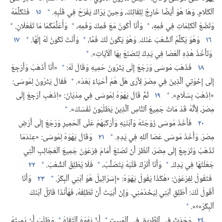
+
ٱلْكَلَامِ.‏ وَهَا هُوَ أَيْضًا خَارِجٌ لِلِقَائِكَ،‏ وَحِينَ يَرَاكَ يَفْرَحُ فِي قَلْبِهِ.‏
١٥
فَتُكَلِّمُهُ
+
+
+
وَتَضَعُ ٱلْكَلِمَاتِ فِي فَمِهِ،‏
وَأَنَا أَكُونُ مَعَ فَمِكَ وَفَمِهِ،‏
وَأُعَلِّمُكُمَا مَا تَفْعَلَانِ.‏
+
+
١٦
وَهُوَ يُكَلِّمُ ٱلشَّعْبَ عَنْكَ.‏ وَهُوَ يَكُونُ لَكَ فَمًا،‏
وَأَنْتَ تَكُونُ لَهُ إِلٰهًا.‏
١٧
+
وَتَأْخُذُ هٰذِهِ ٱلْعَصَا فِي يَدِكَ لِتَصْنَعَ بِهَا ٱلْآيَاتِ».‏
+
١٨
فَذَهَبَ مُوسَى وَرَجَعَ إِلَى يَثْرُونَ حَمِيهِ وَقَالَ لَهُ:‏
«أَنَا أَذْهَبُ وَأَرْجِعُ
+
إِلَى إِخْوَتِي ٱلَّذِينَ فِي مِصْرَ لِأَرَى هَلْ هُمْ أَحْيَاءٌ بَعْدُ».‏
فَقَالَ يَثْرُونُ لِمُوسَى:‏
+
«اِذْهَبْ بِسَلَامٍ».‏
١٩
ثُمَّ قَالَ يَهْوَهُ لِمُوسَى فِي مِدْيَانَ:‏ «اِذْهَبِ ٱرْجِعْ إِلَى
+
مِصْرَ،‏ لِأَنَّهُ قَدْ مَاتَ جَمِيعُ ٱلنَّاسِ ٱلَّذِينَ يَطْلُبُونَ نَفْسَكَ».‏
٢٠
فَأَخَذَ مُوسَى زَوْجَتَهُ وَٱبْنَيْهِ وَأَرْكَبَهُمْ عَلَى ٱلْحَمِيرِ وَرَجَعَ إِلَى أَرْضِ
+
مِصْرَ.‏ وَأَخَذَ مُوسَى عَصَا ٱللهِ فِي يَدِهِ.‏
٢١
وَقَالَ يَهْوَهُ لِمُوسَى:‏ «عِنْدَمَا
تَذْهَبُ وَتَرْجِعُ إِلَى مِصْرَ،‏ ٱنْظُرْ أَنْ تَصْنَعَ أَمَامَ فِرْعَوْنَ جَمِيعَ ٱلْعَجَائِبِ ٱلَّتِي
+
+
+
جَعَلْتُهَا فِي يَدِكَ.‏
وَأَنَا أَتْرُكُ قَلْبَهُ يَتَصَلَّبُ،‏
فَلَا يُطْلِقُ ٱلشَّعْبَ.‏
٢٢
+
فَتَقُولُ لِفِرْعَوْنَ:‏ ‹هٰكَذَا يَقُولُ يَهْوَهُ:‏ «إِسْرَائِيلُ هُوَ ٱبْنِي ٱلْبِكْرُ.‏
٢٣
وَأَنَا
أَقُولُ لَكَ:‏ أَطْلِقِ ٱبْنِي لِيَخْدُمَنِي.‏ وَإِنْ أَبَيْتَ أَنْ تُطْلِقَهُ،‏ فَهٰأَنَذَا قَاتِلٌ ٱبْنَكَ
+
ٱلْبِكْرَ»›».‏
+
+
٢٤
وَحَدَثَ فِي ٱلطَّرِيقِ فِي ٱلْمَبِيتِ
أَنَّ يَهْوَهَ ٱلْتَقَاهُ
وَطَلَبَ أَنْ يُمِيتَهُ.‏