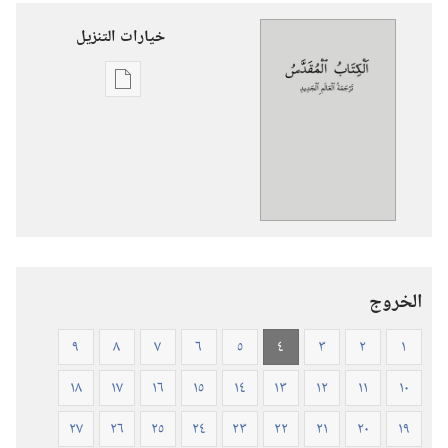
خيارات التنزيل
خيارات
تنزيل
الاصدارات
الكتاب
المقدس
—
ترجمة
العالم
الخروج
الجديد
(ورقي
٩
٨
٧
٦
٥
٤
٣
٢
١
الغلاف)
١٨
١٧
١٦
١٥
١٤
١٣
١٢
١١
١٠
٢٧
٢٦
٢٥
٢٤
٢٣
٢٢
٢١
٢٠
١٩