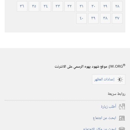
٣٦
٣٥
٣٤
٣٣
٣٢
٣١
٣٠
٢٩
٢٨
٤٠
٣٩
٣٨
٣٧
®
JW.ORG
:‏ موقع شهود يهوه الرسمي على الانترنت
إعدادات المظهر
روابط سريعة
أُطلب زيارة
ابحث عن اجتماع
(يفتح
نافذة
ابحث عن مكان الاجتماع