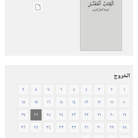
خيارات
تنزيل
الاصدارات
الكتاب
المقدس
—
ترجمة
العالم
الخروج
الجديد
(ورقي
٩
٨
٧
٦
٥
٤
٣
٢
١
الغلاف)
١٨
١٧
١٦
١٥
١٤
١٣
١٢
١١
١٠
٢٧
٢٦
٢٥
٢٤
٢٣
٢٢
٢١
٢٠
١٩
٣٦
٣٥
٣٤
٣٣
٣٢
٣١
٣٠
٢٩
٢٨