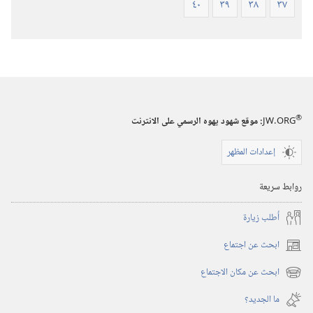
٤٠
٣٩
٣٨
٣٧
®
JW.ORG
:‏ موقع شهود يهوه الرسمي على الانترنت
إعدادات المظهر
روابط سريعة
أُطلب زيارة
ابحث عن اجتماع
(يفتح
نافذة
ابحث عن مكان الاجتماع
(يفتح
جديدة)
نافذة
ما الجديد؟‏
جديدة)