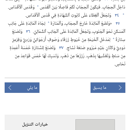
+
دَاخِلَ ٱلْحِجَابِ.‏ فَيَكُونُ ٱلْحِجَابُ لَكُمْ فَاصِلًا بَيْنَ ٱلْقُدْسِ
وَقُدْسِ ٱلْأَقْدَاسِ.‏
+
٣٤
وَتَجْعَلُ ٱلْغِطَاءَ عَلَى تَابُوتِ ٱلشَّهَادَةِ فِي قُدْسِ ٱلْأَقْدَاسِ.‏
+
٣٥
‏«وَتَضَعُ ٱلْمَائِدَةَ خَارِجَ ٱلْحِجَابِ،‏ وَٱلْمَنَارَةَ
تِجَاهَ ٱلْمَائِدَةِ عَلَى جَانِبِ
ٱلْمَسْكَنِ نَحْوَ ٱلْجَنُوبِ،‏ وَتَجْعَلُ ٱلْمَائِدَةَ عَلَى ٱلْجَانِبِ ٱلشَّمَالِيِّ.‏
٣٦
وَتَصْنَعُ
+
سِتَارَةً
لِمَدْخَلِ ٱلْخَيْمَةِ مِنْ خُيُوطٍ زَرْقَاءَ وَصُوفٍ أُرْجُوَانِيٍّ وَرْدِيٍّ وَقِرْمِزٍ
دُودِيٍّ وَكَتَّانٍ جَيِّدٍ مَبْرُومٍ صَنْعَةَ نَسَّاجٍ.‏
٣٧
وَتَصْنَعُ لِلسِّتَارَةِ خَمْسَةَ أَعْمِدَةٍ
مِنْ سَنْطٍ وَتُغَشِّيهَا بِذَهَبٍ.‏ رُزَزُهَا مِنْ ذَهَبٍ.‏ وَتَسْبِكُ لَهَا خَمْسَ قَوَاعِدَ مِنْ
نُحَاسٍ.‏
ما يسبق
ما يلي
خيارات التنزيل