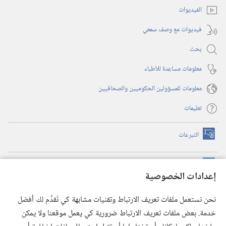
الفيديوات
فيديوات مع وصف سمعي
بحث
معلومات مساعِدة للأطباء
معلومات للمسؤولين الحكوميين والصحافيين
تعليمات
التبرعات
(يفتح
نافذة
جديدة)
مكتبة برج المراقبة الالكترونية
™
(يفتح
إعدادات الخصوصية
نافذة
JW Hub
جديدة)
(يفتح
نحن نستعمل ملفات تعريف الارتباط وتقنيات مشابهة كي نُقدِّم لك أفضل
نافذة
®
خدمة. بعض ملفات تعريف الارتباط ضرورية كي يعمل موقعنا ولا يمكن
تطبيق
JW Library
جديدة)