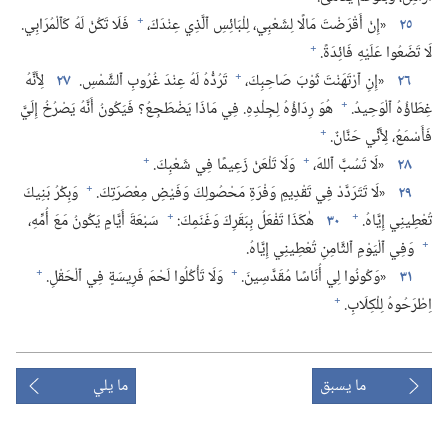
+
٢٥
‏«إِنْ أَقْرَضْتَ مَالًا لِشَعْبِي،‏ لِلْبَائِسِ ٱلَّذِي عِنْدَكَ،‏
فَلَا تَكُنْ لَهُ كَٱلْمُرَابِي.‏
+
لَا تَضَعُوا عَلَيْهِ فَائِدَةً.‏
+
٢٦
‏«إِنِ ٱرْتَهَنْتَ ثَوْبَ صَاحِبِكَ،‏
تَرُدُّهُ لَهُ عِنْدَ غُرُوبِ ٱلشَّمْسِ.‏
٢٧
لِأَنَّهُ
+
غِطَاؤُهُ ٱلْوَحِيدُ.‏
هُوَ رِدَاؤُهُ لِجِلْدِهِ.‏ فِي مَاذَا يَضْطَجِعُ؟‏ فَيَكُونُ أَنَّهُ يَصْرُخُ إِلَيَّ
+
فَأَسْمَعُ،‏ لِأَنِّي حَنَّانٌ.‏
+
+
٢٨
‏«لَا تَسُبَّ ٱللهَ،‏
وَلَا تَلْعَنْ زَعِيمًا فِي شَعْبِكَ.‏
+
٢٩
‏«لَا تَتَرَدَّدْ فِي تَقْدِيمِ وَفْرَةِ مَحْصُولِكَ وَفَيْضِ مِعْصَرَتِكَ.‏
وَبِكْرُ بَنِيكَ
+
+
تُعْطِينِي إِيَّاهُ.‏
٣٠
هٰكَذَا تَفْعَلُ بِبَقَرِكَ وَغَنَمِكَ:‏
سَبْعَةَ أَيَّامٍ يَكُونُ مَعَ أُمِّهِ،‏
+
وَفِي ٱلْيَوْمِ ٱلثَّامِنِ تُعْطِينِي إِيَّاهُ.‏
+
+
٣١
‏«وَكُونُوا لِي أُنَاسًا مُقَدَّسِينَ.‏
وَلَا تَأْكُلُوا لَحْمَ فَرِيسَةٍ فِي ٱلْحَقْلِ.‏
+
اِطْرَحُوهُ لِلْكِلَابِ.‏
ما يسبق
ما يلي