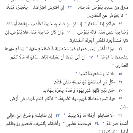
+
+
سُرِقَ مِنْ عِنْدِهِ،‏ يُعَوِّضُ صَاحِبَهُ.‏
١٣
إِنِ ٱفْتُرِسَ ٱفْتِرَاسًا،‏
يُحْضِرُهُ دَلِيلًا.‏
+
لَا يُعَوِّضُ عَنِ ٱلْمُفْتَرَسِ.‏
+
١٤
‏«وَلٰكِنْ إِذَا ٱسْتَعَارَ
إِنْسَانٌ مِنْ صَاحِبِهِ حَيَوَانًا فَأُصِيبَ بِعَاهَةٍ أَوْ مَاتَ
+
وَصَاحِبُهُ لَيْسَ مَعَهُ،‏ فَإِنَّهُ يُعَوِّضُ.‏
١٥
وَإِنْ كَانَ صَاحِبُهُ مَعَهُ،‏ فَلَا يُعَوِّضُ.‏ إِنْ
كَانَ مُسْتَأْجَرًا،‏ تُغَطِّي أُجْرَتُهُ ٱلْخَسَارَةَ.‏
+
١٦
‏«وَإِذَا أَغْوَى رَجُلٌ عَذْرَاءَ غَيْرَ مَخْطُوبَةٍ فَٱضْطَجَعَ مَعَهَا،‏
يَدْفَعُ مَهْرَهَا
+
لِيَتَّخِذَهَا لَهُ زَوْجَةً.‏
١٧
إِنْ أَبَى أَبُوهَا أَنْ يُعْطِيَهُ إِيَّاهَا،‏ يَدْفَعُ لَهُ مَالًا كَمَهْرِ
+
ٱلْعَذَارَى.‏
+
١٨
‏«لَا تَدَعْ مُشَعْوِذَةً تَحْيَا.‏
+
١٩
‏«كُلُّ مَنِ ٱضْطَجَعَ مَعَ بَهِيمَةٍ يُقْتَلُ قَتْلًا.‏
+
٢٠
‏«مَنْ ذَبَحَ لِآلِهَةٍ غَيْرِ يَهْوَهَ وَحْدَهُ،‏ يُحَرَّمُ لِلْهَلَاكِ.‏
+
٢١
‏«وَلَا تُسِئْ مُعَامَلَةَ غَرِيبٍ وَلَا تُضَايِقْهُ،‏
لِأَنَّكُمْ كُنْتُمْ غُرَبَاءَ فِي أَرْضِ
+
مِصْرَ.‏
+
٢٢
‏«لَا تُضَايِقُوا أَرْمَلَةً مَا وَلَا يَتِيمًا.‏
٢٣
إِنْ ضَايَقْتَهُ وَصَرَخَ إِلَيَّ،‏ فَإِنِّي
+
+
أَسْمَعُ صُرَاخَهُ،‏
٢٤
فَيَحْتَدِمُ غَضَبِي
وَأَقْتُلُكُمْ بِٱلسَّيْفِ،‏ فَتَصِيرُ زَوْجَاتُكُمْ
+
أَرَامِلَ،‏ وَبَنُوكُمْ يَتَامَى.‏