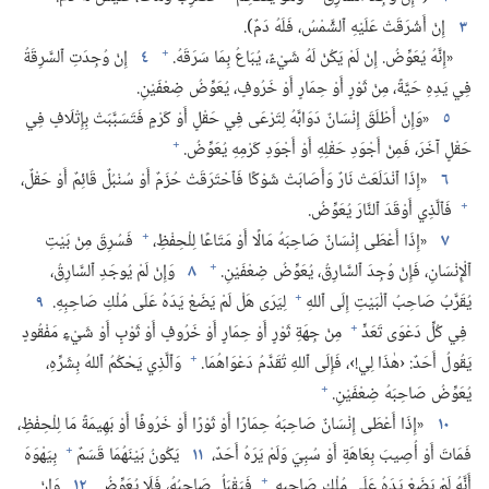
٣
إِنْ أَشْرَقَتْ عَلَيْهِ ٱلشَّمْسُ،‏ فَلَهُ دَمٌ)‏.‏
+
‏«إِنَّهُ يُعَوِّضُ.‏ إِنْ لَمْ يَكُنْ لَهُ شَيْءٌ،‏ يُبَاعُ بِمَا سَرَقَهُ.‏
٤
إِنْ وُجِدَتِ ٱلسَّرِقَةُ
فِي يَدِهِ حَيَّةً،‏ مِنْ ثَوْرٍ أَوْ حِمَارٍ أَوْ خَرُوفٍ،‏ يُعَوِّضُ ضِعْفَيْنِ.‏
٥
‏«وَإِنْ أَطْلَقَ إِنْسَانٌ دَوَابَّهُ لِتَرْعَى فِي حَقْلٍ أَوْ كَرْمٍ فَتَسَبَّبَتْ بِإِتْلَافٍ فِي
+
حَقْلٍ آخَرَ،‏ فَمِنْ أَجْوَدِ حَقْلِهِ أَوْ أَجْوَدِ كَرْمِهِ يُعَوِّضُ.‏
٦
‏«إِذَا ٱنْدَلَعَتْ نَارٌ وَأَصَابَتْ شَوْكًا فَٱحْتَرَقَتْ حُزَمٌ أَوْ سُنْبُلٌ قَائِمٌ أَوْ حَقْلٌ،‏
+
فَٱلَّذِي أَوْقَدَ ٱلنَّارَ يُعَوِّضُ.‏
+
٧
‏«إِذَا أَعْطَى إِنْسَانٌ صَاحِبَهُ مَالًا أَوْ مَتَاعًا لِلْحِفْظِ،‏
فَسُرِقَ مِنْ بَيْتِ
+
ٱلْإِنْسَانِ،‏ فَإِنْ وُجِدَ ٱلسَّارِقُ،‏ يُعَوِّضُ ضِعْفَيْنِ.‏
٨
وَإِنْ لَمْ يُوجَدِ ٱلسَّارِقُ،‏
+
يُقَرَّبُ صَاحِبُ ٱلْبَيْتِ إِلَى ٱللهِ
لِيَرَى هَلْ لَمْ يَضَعْ يَدَهُ عَلَى مُلْكِ صَاحِبِهِ.‏
٩
+
فِي كُلِّ دَعْوَى تَعَدٍّ
مِنْ جِهَةِ ثَوْرٍ أَوْ حِمَارٍ أَوْ خَرُوفٍ أَوْ ثَوْبٍ أَوْ شَيْءٍ مَفْقُودٍ
+
يَقُولُ أَحَدٌ:‏ ‹هٰذَا لِي!‏›،‏ فَإِلَى ٱللهِ تُقَدَّمُ دَعْوَاهُمَا.‏
وَٱلَّذِي يَحْكُمُ ٱللهُ بِشَرِّهِ،‏
+
يُعَوِّضُ صَاحِبَهُ ضِعْفَيْنِ.‏
١٠
‏«إِذَا أَعْطَى إِنْسَانٌ صَاحِبَهُ حِمَارًا أَوْ ثَوْرًا أَوْ خَرُوفًا أَوْ بَهِيمَةً مَا لِلْحِفْظِ،‏
+
فَمَاتَ أَوْ أُصِيبَ بِعَاهَةٍ أَوْ سُبِيَ وَلَمْ يَرَهُ أَحَدٌ،‏
١١
يَكُونُ بَيْنَهُمَا قَسَمٌ
بِيَهْوَهَ
+
أَنَّهُ لَمْ يَضَعْ يَدَهُ عَلَى مُلْكِ صَاحِبِهِ.‏
فَيَقْبَلُ صَاحِبُهُ،‏ فَلَا يُعَوِّضُ.‏
١٢
وَإِنْ