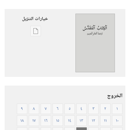
خيارات التنزيل
خيارات
تنزيل
الاصدارات
الكتاب
المقدس
—
ترجمة
العالم
الخروج
الجديد
(ورقي
٩
٨
٧
٦
٥
٤
٣
٢
١
الغلاف)
١٨
١٧
١٦
١٥
١٤
١٣
١٢
١١
١٠