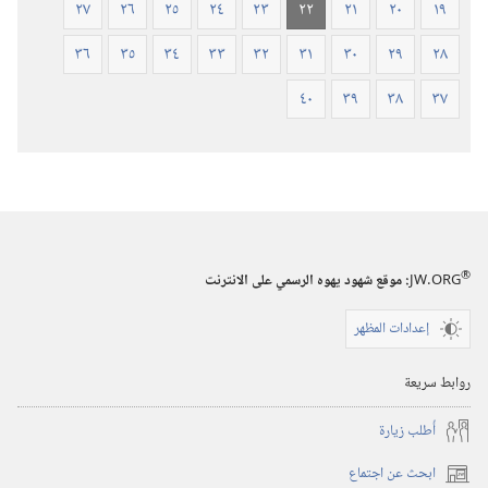
٢٧
٢٦
٢٥
٢٤
٢٣
٢٢
٢١
٢٠
١٩
٣٦
٣٥
٣٤
٣٣
٣٢
٣١
٣٠
٢٩
٢٨
٤٠
٣٩
٣٨
٣٧
®
JW.ORG
:‏ موقع شهود يهوه الرسمي على الانترنت
إعدادات المظهر
روابط سريعة
أُطلب زيارة
ابحث عن اجتماع
(يفتح