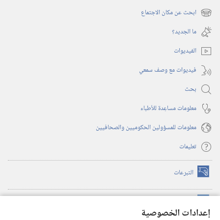
نافذة
ابحث عن مكان الاجتماع
(يفتح
جديدة)
نافذة
ما الجديد؟‏
جديدة)
الفيديوات
فيديوات مع وصف سمعي
بحث
معلومات مساعِدة للأطباء
معلومات للمسؤولين الحكوميين والصحافيين
تعليمات
التبرعات
(يفتح
نافذة
جديدة)
مكتبة برج المراقبة الالكترونية
™
(يفتح
إعدادات الخصوصية
نافذة