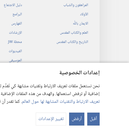
المراهقون والشباب
دليل الاجتماع
الأولاد
البرامج
الايمان باللّٰه
الفهارس
العلم والكتاب المقدس
الإرشادات
التاريخ والكتاب المقدس
محطة‏ ‏JW
الفيديوات
الموسيقى
المسرحيات السمع
إعدادات الخصوصية
قراءات مسرحية م
نحن نستعمل ملفات تعريف الارتباط وتقنيات مشابهة كي نُقدِّم
إضافية أو ترفض استعمالها. والهدف من هذه الملفات الإضافية هو أن
تعريف الارتباط والتقنيات المشابهة لها حول العالم
. كما تقدر أن
 Society of Pennsylvania
أقبل
أرفض
تغيير الإعدادات