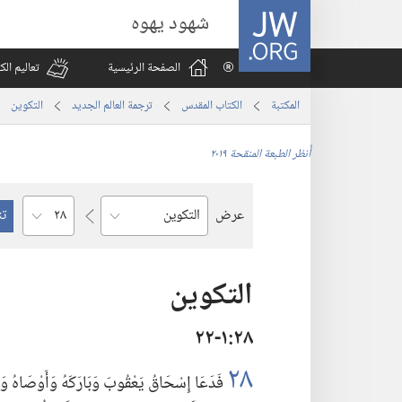
JW.ORG
شهود يهوه
الصفحة الرئيسية
تعاليم ال
المكتبة
الكتاب المقدس
ترجمة العالم الجديد
التكوين
أُنظر الطبعة المنقحة ٢٠١٩
الفصل
عرض
السفر
التكوين
٢٨‏:‏١‏-٢٢
٢٨
فَدَعَا إِسْحَاقُ يَعْقُوبَ وَبَارَكَهُ وَأَوْصَاهُ وَقَال