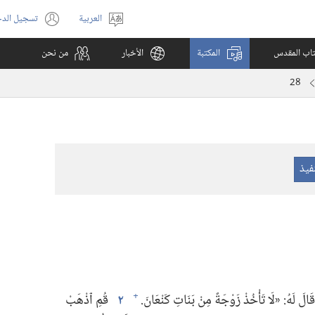
العربية
تسجيل الد
اختر
(يفتح
اللغة
نافذة
كتاب المقدس
المكتبة
الأخبار
من نحن
جديدة)
28
َ لَهُ:‏ «لَا تَأْخُذْ زَوْجَةً مِنْ بَنَاتِ كَنْعَانَ.‏
٢
قُمِ ٱذْهَبْ
+