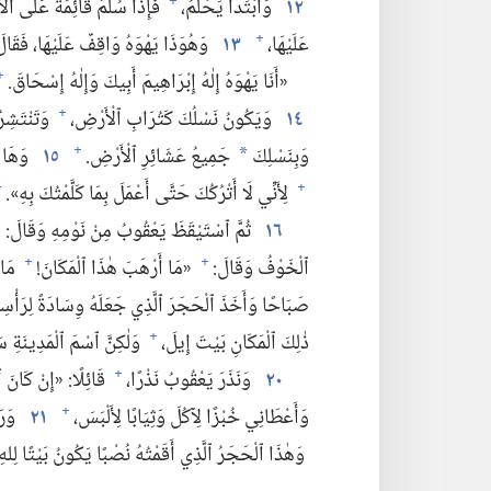
١٢
وَٱبْتَدَأَ يَحْلُمُ،‏
فَإِذَا سُلَّمٌ قَائِمَةٌ عَلَى ٱلْأَ
+
عَلَيْهَا،‏
١٣
وَهُوَذَا يَهْوَهُ وَاقِفٌ عَلَيْهَا،‏ فَقَالَ
+
‏«أَنَا يَهْوَهُ إِلٰهُ إِبْرَاهِيمَ أَبِيكَ وَإِلٰهُ إِسْحَاقَ.‏
+
١٤
وَيَكُونُ نَسْلُكَ كَتُرَابِ ٱلْأَرْضِ،‏
وَتَنْتَشِرُ
+
وَبِنَسْلِكَ
جَمِيعُ عَشَائِرِ ٱلْأَرْضِ.‏
١٥
وَهَا أ
+
*
لِأَنِّي لَا أَتْرُكُكَ حَتَّى أَعْمَلَ بِمَا كَلَّمْتُكَ بِهِ».‏
+
+
١٦
ثُمَّ ٱسْتَيْقَظَ يَعْقُوبُ مِنْ نَوْمِهِ وَقَالَ:‏ «حَق
ٱلْخَوْفُ وَقَالَ:‏
«مَا أَرْهَبَ هٰذَا ٱلْمَكَانَ!‏
مَا ه
+
+
صَبَاحًا وَأَخَذَ ٱلْحَجَرَ ٱلَّذِي جَعَلَهُ وِسَادَةً لِرَأْسِه
ذٰلِكَ ٱلْمَكَانِ بَيْتَ إِيلَ،‏
وَلٰكِنَّ ٱسْمَ ٱلْمَدِينَةِ سَا
+
٢٠
وَنَذَرَ يَعْقُوبُ نَذْرًا،‏
قَائِلًا:‏ «إِنْ كَانَ
+
وَأَعْطَانِي خُبْزًا لِآكُلَ وَثِيَابًا لِأَلْبَسَ،‏
٢١
وَرَج
+
وَهٰذَا ٱلْحَجَرُ ٱلَّذِي أَقَمْتُهُ نُصْبًا يَكُونُ بَيْتًا لِلهِ،