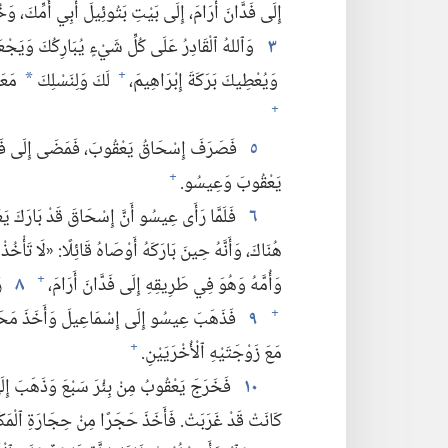
إِلَى فَدَّانَ أَرَامَ،‏ إِلَى بَيْتِ بَتُوئِيلَ أَبِي أُمِّكَ،‏ وَ
٣
وَٱللهُ ٱلْقَادِرُ عَلَى كُلِّ شَيْءٍ يُبَارِكُكَ وَيَجْعَ
وَيُعْطِيكَ بَرَكَةَ إِبْرَاهِيمَ،‏
لَكَ وَلِنَسْلِكَ
مَعَك
+
*
+
٥
فَصَرَفَ إِسْحَاقُ يَعْقُوبَ،‏ فَمَضَى إِلَى فَدَّانَ أ
يَعْقُوبَ وَعِيسُو.‏
+
٦
فَلَمَّا رَأَى عِيسُو أَنَّ إِسْحَاقَ قَدْ بَارَكَ يَعْ
هُنَاكَ،‏ وَأَنَّهُ حِينَ بَارَكَهُ أَوْصَاهُ قَائِلًا:‏ «لَا تَأْخُذ
وَأُمَّهُ وَهُوَ فِي طَرِيقِهِ إِلَى فَدَّانَ أَرَامَ،‏
٨
رَ
+
٩
فَذَهَبَ عِيسُو إِلَى إِسْمَاعِيلَ وَأَخَذَ مَحَلَات
+
مَعَ زَوْجَتَيْهِ ٱلْأُخْرَيَيْنِ.‏
+
١٠
فَخَرَجَ يَعْقُوبُ مِنْ بِئْرَ سَبْعَ وَذَهَبَ إِلَ
كَانَتْ قَدْ غَرَبَتْ.‏ فَأَخَذَ حَجَرًا مِنْ حِجَارَةِ ٱلْمَك