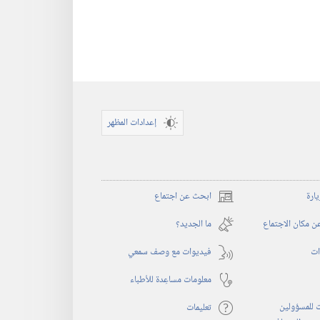
إعدادات المظهر
يارة
ابحث عن اجتماع
(يفتح
نافذة
 مكان الاجتماع
ما الجديد؟‏
جديدة)
ات
فيديوات مع وصف سمعي
معلومات مساعِدة للأطباء
 للمسؤولين
تعليمات