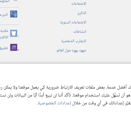
الحكوم
الاجتماعات
الذكرى
التبرع
(يفتح
الاجتماعات السنوية
نافذة
جديدة)
مكتبة 
النشاطات
(يفتح
الالكت
التجارب الشخصية
نافذة
تطبيق
جديدة)
شهود يهوه حول العالم
ية
ن الكتاب المقدس
 لك أفضل خدمة. بعض ملفات تعريف الارتباط ضرورية كي يعمل موقعنا ولا يمكن رفض
 نُسهِّل عليك استخدام موقعنا. تأكَّد أننا لن نبيع أبدًا أيًّا من البيانات ولن نس
 تغيِّر إعداداتك في أي وقت من خلال
إعدادات الخصوصية
.
© 2026 .Watch Tower Bible and Tract
Copyright
شروط الاستخدام
|
سياسة الخص