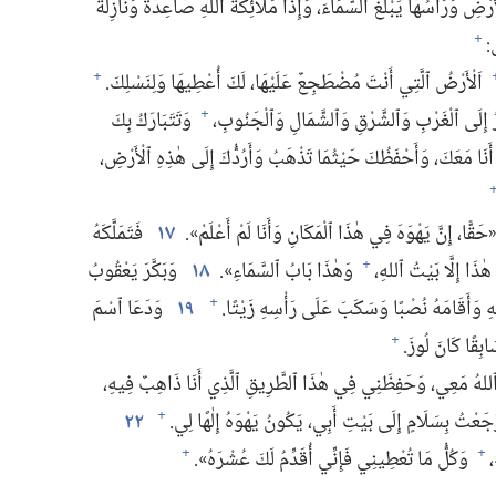
رْضِ وَرَأْسُهَا يَبْلُغُ ٱلسَّمَاءَ،‏ وَإِذَا مَلَائِكَةُ ٱللهِ صَاعِدَةٌ وَنَازِلَةٌ
:‏
+
اَلْأَرْضُ ٱلَّتِي أَنْتَ مُضْطَجِعٌ عَلَيْهَا،‏ لَكَ أُعْطِيهَا وَلِنَسْلِكَ.‏
+
 إِلَى ٱلْغَرْبِ وَٱلشَّرْقِ وَٱلشَّمَالِ وَٱلْجَنُوبِ،‏
وَتَتَبَارَكُ بِكَ
+
َنَا مَعَكَ،‏ وَأَحْفَظُكَ حَيْثُمَا تَذْهَبُ وَأَرُدُّكَ إِلَى هٰذِهِ ٱلْأَرْضِ،‏
ًّا،‏ إِنَّ يَهْوَهَ فِي هٰذَا ٱلْمَكَانِ وَأَنَا لَمْ أَعْلَمْ».‏
١٧
فَتَمَلَّكَهُ
ٰذَا إِلَّا بَيْتُ ٱللهِ،‏
وَهٰذَا بَابُ ٱلسَّمَاءِ».‏
١٨
وَبَكَّرَ يَعْقُوبُ
+
ِ وَأَقَامَهُ نُصْبًا وَسَكَبَ عَلَى رَأْسِهِ زَيْتًا.‏
١٩
وَدَعَا ٱسْمَ
+
بِقًا كَانَ لُوزَ.‏
+
 ٱللهُ مَعِي،‏ وَحَفِظَنِي فِي هٰذَا ٱلطَّرِيقِ ٱلَّذِي أَنَا ذَاهِبٌ فِيهِ،‏
َعْتُ بِسَلَامٍ إِلَى بَيْتِ أَبِي،‏ يَكُونُ يَهْوَهُ إِلٰهًا لِي.‏
٢٢
+
‏
وَكُلُّ مَا تُعْطِينِي فَإِنِّي أُقَدِّمُ لَكَ عُشْرَهُ».‏
+
+