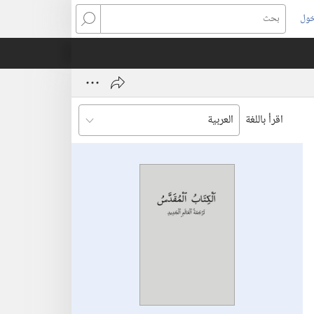
خول
بحث
اقرأ باللغة