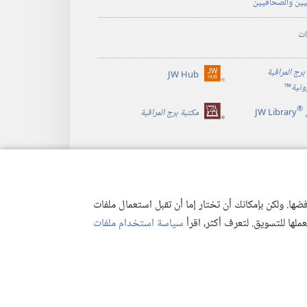
يين والصحافيين
ات
برج المراقبة
JW Hub
(يفتح
رونية
™
نافذة
®
جديدة)
JW Library
مكتبة برج المراقبة
ها. ولكن بإمكانك أن تختار إما أن تقبل استعمال ملفات
تعملها للتسويق. لتعرف أكثر، اقرأ
سياسة استخدام ملفات
وصية
|
إعدادات الخصوصية