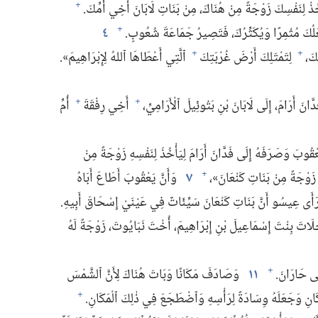
خُذْ لِنَفْسِكَ زَوْجَةً مِنْ هُنَاكَ،‏ مِنْ بَنَاتِ لَابَانَ أَخِي أُمِّكَ.‏
+
لُكَ مُثْمِرًا وَيُكَثِّرُكَ،‏ فَتَصِيرُ جَمَاعَةَ شُعُوبٍ.‏
٤
+
َ،‏
لِتَمْتَلِكَ أَرْضَ غُرْبَتِكَ
ٱلَّتِي أَعْطَاهَا ٱللهُ لِإِبْرَاهِيمَ».‏
+
+
َرَامَ،‏ إِلَى لَابَانَ بْنِ بَتُوئِيلَ ٱلْأَرَامِيِّ،‏
أَخِي رِفْقَةَ
أُمِّ
+
+
قُوبَ وَصَرَفَهُ إِلَى فَدَّانَ أَرَامَ لِيَأْخُذَ لِنَفْسِهِ زَوْجَةً مِنْ
ْ زَوْجَةً مِنْ بَنَاتِ كَنْعَانَ»،‏
٧
وَأَنَّ يَعْقُوبَ أَطَاعَ أَبَاهُ
+
أَى عِيسُو أَنَّ بَنَاتِ كَنْعَانَ سَيِّئَاتٌ فِي عَيْنَيْ إِسْحَاقَ أَبِيهِ.‏
َ بِنْتَ إِسْمَاعِيلَ بْنِ إِبْرَاهِيمَ،‏ أُخْتَ نَبَايُوتَ،‏ زَوْجَةً لَهُ
ى حَارَانَ.‏
١١
وَصَادَفَ مَكَانًا وَبَاتَ هُنَاكَ لِأَنَّ ٱلشَّمْسَ
+
َانِ وَجَعَلَهُ وِسَادَةً لِرَأْسِهِ وَٱضْطَجَعَ فِي ذٰلِكَ ٱلْمَكَانِ.‏
+