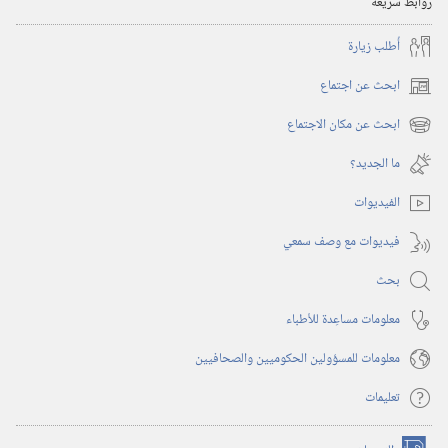
روابط سريعة
أُطلب زيارة
ابحث عن اجتماع
(يفتح
نافذة
ابحث عن مكان الاجتماع
(يفتح
جديدة)
نافذة
ما الجديد؟‏
جديدة)
الفيديوات
فيديوات مع وصف سمعي
بحث
معلومات مساعِدة للأطباء
معلومات للمسؤولين الحكوميين والصحافيين
تعليمات