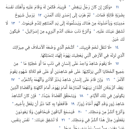
+
١١
‏«وَلٰكِنْ إِنْ كَانَ رَجُلٌ يُبْغِضُ
قَرِيبَهُ،‏ فَكَمَنَ لَهُ وَقَامَ عَلَيْهِ وَأَهْلَكَ نَفْسَهُ
+
بِضَرْبَةٍ قَاتِلَةٍ فَمَاتَ،‏
ثُمَّ هَرَبَ إِلَى إِحْدَى تِلْكَ ٱلْمُدُنِ،‏
١٢
يُرْسِلُ شُيُوخُ
+
مَدِينَتِهِ وَيَأْخُذُونَهُ مِنْ هُنَاكَ،‏ وَيُسَلِّمُونَهُ إِلَى يَدِ ٱلْمُنْتَقِمِ لِلدَّمِ فَيَمُوتُ.‏
١٣
لَا
+
+
تُشْفِقْ عَيْنُكَ عَلَيْهِ،‏
وَٱنْزِعْ ذَنْبَ سَفْكِ ٱلدَّمِ ٱلْبَرِيءِ مِنْ إِسْرَائِيلَ،‏
فَيَكُونَ
لَكَ خَيْرٌ.‏
+
١٤
‏«لَا تَنْقُلْ تُخْمَ قَرِيبِكَ،‏
ٱلتُّخْمَ ٱلَّذِي وَضَعَهُ ٱلْأَسْلَافُ فِي مِيرَاثِكَ
ٱلَّذِي تَرِثُهُ فِي ٱلْأَرْضِ ٱلَّتِي يُعْطِيكَ يَهْوَهُ إِلٰهُكَ لِتَمْتَلِكَهَا.‏
+
١٥
‏«لَا يَقُومُ شَاهِدٌ وَاحِدٌ عَلَى إِنْسَانٍ فِي ذَنْبٍ مَا أَوْ خَطِيَّةٍ مَا
مِنْ
جَمِيعِ ٱلْخَطَايَا ٱلَّتِي يَرْتَكِبُهَا.‏ عَلَى فَمِ شَاهِدَيْنِ أَوْ عَلَى فَمِ ثَلَاثَةِ شُهُودٍ يَقُومُ
+
+
ٱلْأَمْرُ.‏
١٦
وَإِنْ قَامَ عَلَى إِنْسَانٍ شَاهِدٌ يُدَبِّرُ ٱلْأَذَى وَٱتَّهَمَهُ بِٱلتَّمَرُّدِ،‏
١٧
يَقِفُ ٱلرَّجُلَانِ ٱللَّذَانِ بَيْنَهُمَا ٱلْمُنَازَعَةُ أَمَامَ يَهْوَهَ،‏ أَمَامَ ٱلْكَهَنَةِ وَٱلْقُضَاةِ ٱلَّذِينَ
+
+
يَكُونُونَ فِي تِلْكَ ٱلْأَيَّامِ.‏
١٨
وَيَتَحَقَّقُ ٱلْقُضَاةُ جَيِّدًا،‏
فَإِنْ كَانَ ٱلشَّاهِدُ
+
شَاهِدَ زُورٍ وَقَدِ ٱتَّهَمَ أَخَاهُ زُورًا،‏
١٩
فَٱفْعَلُوا بِهِ كَمَا دَبَّرَ أَنْ يَفْعَلَ بِأَخِيهِ،‏
+
وَٱنْزِعِ ٱلشَّرَّ مِنْ وَسْطِكَ.‏
٢٠
فَيَسْمَعُ ٱلْبَاقُونَ فَيَخَافُونَ،‏ وَلَا يَعُودُونَ
+
+
يَفْعَلُونَ مِثْلَ هٰذَا ٱلشَّرِّ فِي وَسْطِكَ.‏
٢١
لَا تُشْفِقْ عَيْنُكَ:‏
نَفْسٌ بِنَفْسٍ،‏
+
عَيْنٌ بِعَيْنٍ،‏ سِنٌّ بِسِنٍّ،‏ يَدٌ بِيَدٍ،‏ رِجْلٌ بِرِجْلٍ.‏