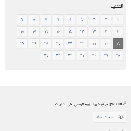
العالم
التثنية
الجديد
(ورقي
٩
٨
٧
٦
٥
٤
٣
٢
١
الغلاف)
١٨
١٧
١٦
١٥
١٤
١٣
١٢
١١
١٠
٢٧
٢٦
٢٥
٢٤
٢٣
٢٢
٢١
٢٠
١٩
٣٤
٣٣
٣٢
٣١
٣٠
٢٩
٢٨
®
JW.ORG
:‏ موقع شهود يهوه الرسمي على الانترنت
إعدادات المظهر