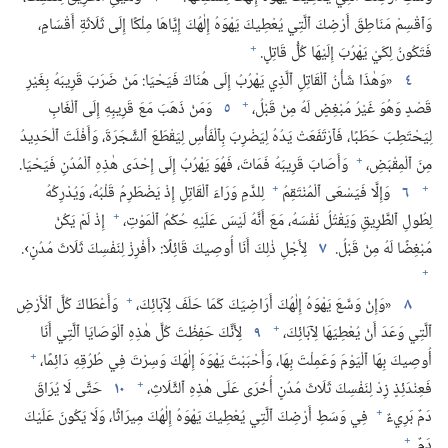
وَٱقْسِمْ مَنَاطِقَ أَرْضِكَ ٱلَّتِي يُعْطِيكَ يَهْوَهُ إِلٰهُكَ إِيَّاهَا مِلْكًا إِلَى ثَلَاثَةِ أَقْسَامٍ،‏
+
فَتَكُونُ لِكَيْ يَهْرُبَ إِلَيْهَا كُلُّ قَاتِلٍ.‏
٤
‏«وَهٰذَا شَأْنُ ٱلْقَاتِلِ ٱلَّذِي يَهْرُبُ إِلَى هُنَاكَ فَيَحْيَا:‏ مَنْ ضَرَبَ قَرِيبَهُ بِغَيْرِ
+
قَصْدٍ وَهُوَ غَيْرُ مُبْغِضٍ لَهُ مِنْ قَبْلُ،‏
٥
وَمَنْ ذَهَبَ مَعَ قَرِيبِهِ إِلَى ٱلْغَابِ
لِيَحْتَطِبَ حَطَبًا،‏ فَٱرْتَفَعَتْ يَدُهُ لِيَضْرِبَ بِٱلْفَأْسِ لِيَقْطَعَ ٱلشَّجَرَةَ،‏ وَأَفْلَتَ ٱلْحَدِيدُ
+
مِنَ ٱلْمِقْبَضِ،‏
وَأَصَابَ قَرِيبَهُ فَمَاتَ،‏ فَهُوَ يَهْرُبُ إِلَى إِحْدَى هٰذِهِ ٱلْمُدُنِ فَيَحْيَا.‏
+
+
٦
وَإِلَّا فَيَسْعَى ٱلْمُنْتَقِمُ
لِلدَّمِ وَرَاءَ ٱلْقَاتِلِ إِذْ يَضْطَرِمُ قَلْبُهُ،‏ وَيُدْرِكُهُ
+
لِطُولِ ٱلطَّرِيقِ وَيَقْتُلُ نَفْسَهُ،‏ مَعَ أَنَّهُ لَيْسَ عَلَيْهِ حُكْمُ ٱلْمَوْتِ،‏
إِذْ لَمْ يَكُنْ
مُبْغِضًا لَهُ مِنْ قَبْلُ.‏
٧
لِأَجْلِ ذٰلِكَ أَنَا أُوصِيكَ قَائِلًا:‏ ‹أَفْرِزْ لِنَفْسِكَ ثَلَاثَ مُدُنٍ›.‏
+
+
٨
‏«وَإِنْ وَسَّعَ يَهْوَهُ إِلٰهُكَ أَرَاضِيَكَ كَمَا حَلَفَ لِآبَائِكَ،‏
وَأَعْطَاكَ كُلَّ ٱلْأَرْضِ
+
ٱلَّتِي وَعَدَ أَنْ يُعْطِيَهَا لِآبَائِكَ،‏
٩
لِأَنَّكَ حَفِظْتَ كُلَّ هٰذِهِ ٱلْوَصَايَا ٱلَّتِي أَنَا
+
أُوصِيكَ بِهَا ٱلْيَوْمَ وَعَمِلْتَ بِهَا،‏ وَأَحْبَبْتَ يَهْوَهَ إِلٰهَكَ وَسِرْتَ فِي طُرُقِهِ دَائِمًا،‏
+
فَعِنْدَئِذٍ زِدْ لِنَفْسِكَ ثَلَاثَ مُدُنٍ أُخْرَى عَلَى هٰذِهِ ٱلثَّلَاثِ،‏
١٠
حَتَّى لَا يُرَاقَ
+
دَمٌ بَرِيءٌ
فِي وَسَطِ أَرْضِكَ ٱلَّتِي يُعْطِيكَ يَهْوَهُ إِلٰهُكَ مِيرَاثًا،‏ وَلَا يَكُونَ عَلَيْكَ
+
دَمٌ.‏