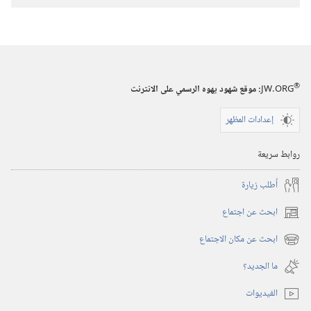
®
JW.ORG
:‏ موقع شهود يهوه الرسمي على الانترنت
إعدادات المظهر
روابط سريعة
أُطلب زيارة
ابحث عن اجتماع
(يفتح
نافذة
ابحث عن مكان الاجتماع
(يفتح
جديدة)
نافذة
ما الجديد؟‏
جديدة)
الفيديوات