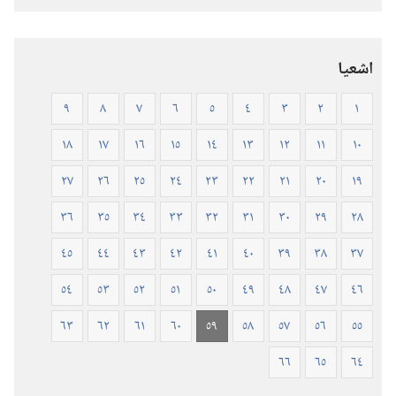
—
ترجمة
العالم
اشعيا
الجديد
(ورقي
٩
٨
٧
٦
٥
٤
٣
٢
١
الغلاف)
١٨
١٧
١٦
١٥
١٤
١٣
١٢
١١
١٠
٢٧
٢٦
٢٥
٢٤
٢٣
٢٢
٢١
٢٠
١٩
٣٦
٣٥
٣٤
٣٣
٣٢
٣١
٣٠
٢٩
٢٨
٤٥
٤٤
٤٣
٤٢
٤١
٤٠
٣٩
٣٨
٣٧
٥٤
٥٣
٥٢
٥١
٥٠
٤٩
٤٨
٤٧
٤٦
٦٣
٦٢
٦١
٦٠
٥٩
٥٨
٥٧
٥٦
٥٥
٦٦
٦٥
٦٤