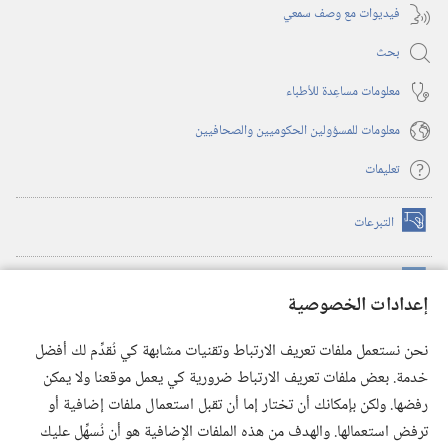
فيديوات مع وصف سمعي
بحث
معلومات مساعِدة للأطباء
معلومات للمسؤولين الحكوميين والصحافيين
تعليمات
التبرعات
(يفتح
نافذة
جديدة)
مكتبة برج المراقبة الالكترونية
™
(يفتح
إعدادات الخصوصية
نافذة
JW Hub
جديدة)
(يفتح
نحن نستعمل ملفات تعريف الارتباط وتقنيات مشابهة كي نُقدِّم لك أفضل
نافذة
®
خدمة. بعض ملفات تعريف الارتباط ضرورية كي يعمل موقعنا ولا يمكن
تطبيق
JW Library
جديدة)
رفضها. ولكن بإمكانك أن تختار إما أن تقبل استعمال ملفات إضافية أو
مكتبة برج المراقبة
ترفض استعمالها. والهدف من هذه الملفات الإضافية هو أن نُسهِّل عليك