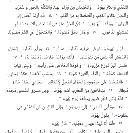
+
+
ٱلتَّعَدِّي وَإِنْكَارُ يَهْوَهَ،‏
وَٱلْحَيَدَانُ مِنْ وَرَاءِ إِلٰهِنَا،‏ وَٱلتَّكَلُّمُ بِٱلْجَوْرِ وَٱلتَّمَرُّدِ،‏
+
وَٱلْحَبَلُ بِكَلَامِ ٱلْكَذِبِ وَٱلْغَمْغَمَةُ بِهِ مِنَ ٱلْقَلْبِ.‏
١٤
قَدِ ٱرْتَدَّ ٱلْعَدْلُ إِلَى
+
+
ٱلْوَرَاءِ،‏
وَوَقَفَ ٱلْبِرُّ بَعِيدًا.‏
لِأَنَّ ٱلْحَقَّ عَثَرَ فِي ٱلسَّاحَةِ،‏ وَٱلِٱسْتِقَامَةَ لَمْ
+
+
تَسْتَطِعِ ٱلدُّخُولَ.‏
١٥
وَصَارَ ٱلْحَقُّ مَفْقُودًا،‏
وَٱلْمُتَحَوِّلُ عَنِ ٱلشَّرِّ مَسْلُوبًا.‏
+
+
فَرَأَى يَهْوَهُ وَسَاءَ فِي عَيْنَيْهِ أَنَّهُ لَيْسَ عَدْلٌ.‏
١٦
وَرَأَى أَنَّهُ لَيْسَ إِنْسَانٌ،‏
+
+
وَٱنْدَهَشَ أَنَّهُ لَيْسَ مَنْ يَتَوَسَّطُ.‏
فَآتَتْهُ ذِرَاعُهُ خَلَاصًا،‏ وَدَعَمَهُ بِرُّهُ.‏
١٧
+
+
فَلَبِسَ ٱلْبِرَّ كَدِرْعٍ مَزْرُودَةٍ،‏
وَخُوذَةَ ٱلْخَلَاصِ عَلَى رَأْسِهِ.‏
وَلَبِسَ ثِيَابَ
+
+
ٱلِٱنْتِقَامِ كَحُلَّةٍ،‏
وَٱلْتَفَّ بِٱلْغَيْرَةِ كَجُبَّةٍ.‏
١٨
بِحَسَبِ ٱلْأَعْمَالِ هٰكَذَا يُجَازِي،‏
+
+
فَٱلسُّخْطُ عَلَى خُصُومِهِ وَٱلْجَزَاءُ ٱلْمُحِقُّ لِأَعْدَائِهِ.‏
يُجَازِي ٱلْجُزُرَ جَزَاءً
+
+
مُحِقًّا.‏
١٩
فَيَخَافُونَ مِنَ ٱلْمَغْرِبِ ٱسْمَ يَهْوَهَ،‏
وَمِنْ مَشْرِقِ ٱلشَّمْسِ مَجْدَهُ،‏
+
+
لِأَنَّهُ يَأْتِي كَنَهْرِ ضِيقٍ يَدْفَعُهُ رُوحُ يَهْوَهَ.‏
+
+
٢٠
‏«وَيَأْتِي ٱلْفَادِي
إِلَى صِهْيَوْنَ
وَإِلَى ٱلتَّائِبِينَ عَنِ ٱلتَّعَدِّي فِي
+
يَعْقُوبَ»،‏
يَقُولُ يَهْوَهُ.‏
+
٢١
‏«أَمَّا أَنَا فَهٰذَا عَهْدِي مَعَهُمْ»،‏
قَالَ يَهْوَهُ.‏
+
+
‏«رُوحِي ٱلَّذِي عَلَيْكَ
وَكَلَامِي ٱلَّذِي وَضَعْتُهُ فِي فَمِكَ
لَا يَزُولُ مِنْ فَمِكَ،‏