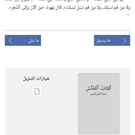
وَلَا مِنْ فَمِ نَسْلِكَ،‏ وَلَا مِنْ فَمِ نَسْلِ نَسْلِكَ»،‏ قَالَ يَهْوَهُ،‏ «مِنَ ٱلْآنَ وَإِلَى ٱلدَّهْرِ».‏
+
ما يسبق
ما يلي
خيارات التنزيل
خيارات
تنزيل
الاصدارات
الكتاب
المقدس