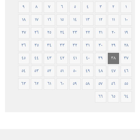
(ورقي
٩
٨
٧
٦
٥
٤
٣
٢
١
الغلاف)
١٨
١٧
١٦
١٥
١٤
١٣
١٢
١١
١٠
٢٧
٢٦
٢٥
٢٤
٢٣
٢٢
٢١
٢٠
١٩
٣٦
٣٥
٣٤
٣٣
٣٢
٣١
٣٠
٢٩
٢٨
٤٥
٤٤
٤٣
٤٢
٤١
٤٠
٣٩
٣٨
٣٧
٥٤
٥٣
٥٢
٥١
٥٠
٤٩
٤٨
٤٧
٤٦
٦٣
٦٢
٦١
٦٠
٥٩
٥٨
٥٧
٥٦
٥٥
٦٦
٦٥
٦٤