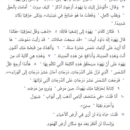
+
+
٣
وَقَالَ:‏ «أَتَوَسَّلُ إِلَيْكَ يَا يَهْوَهُ،‏ أَرْجُوكَ ٱذْكُرْ
كَيْفَ سِرْتُ
أَمَامَكَ بِٱلْحَقِّ
+
+
وَبِقَلْبٍ كَامِلٍ،‏
وَفَعَلْتُ مَا هُوَ صَالِحٌ فِي عَيْنَيْكَ».‏ وَبَكَى حَزَقِيَّا بُكَاءً
+
شَدِيدًا.‏
+
٤
فَكَانَ كَلَامُ
يَهْوَهَ إِلَى إِشَعْيَا قَائِلًا:‏
٥
‏«اِذْهَبْ وَقُلْ لِحَزَقِيَّا:‏ ‹هٰكَذَا
+
+
+
قَالَ يَهْوَهُ إِلٰهُ دَاوُدَ أَبِيكَ:‏
«قَدْ سَمِعْتُ صَلَاتَكَ.‏
قَدْ رَأَيْتُ دُمُوعَكَ.‏
هَا
+
أَنَا أَزِيدُ عَلَى أَيَّامِكَ خَمْسَ عَشْرَةَ سَنَةً،‏
٦
وَأُنْقِذُكَ مِنْ قَبْضَةِ مَلِكِ أَشُّورَ،‏
+
أَنْتَ وَهٰذِهِ ٱلْمَدِينَةَ،‏ وَأُدَافِعُ عَنْ هٰذِهِ ٱلْمَدِينَةِ.‏
٧
وَهٰذِهِ هِيَ ٱلْآيَةُ لَكَ مِنْ
+
يَهْوَهَ عَلَى أَنَّ يَهْوَهَ سَيُحَقِّقُ هٰذِهِ ٱلْكَلِمَةَ ٱلَّتِي تَكَلَّمَ بِهَا:‏
٨
هٰأَنَذَا أُرْجِعُ ظِلَّ
+
ٱلشَّمْسِ
ٱلَّذِي نَزَلَ عَلَى ٱلدَّرَجَاتِ،‏ دَرَجَاتِ آحَازَ،‏ عَشْرَ دَرَجَاتٍ إِلَى ٱلْوَرَاءِ»›».‏
+
+
فَرَجَعَتِ ٱلشَّمْسُ عَشْرَ دَرَجَاتٍ عَلَى ٱلدَّرَجَاتِ ٱلَّتِي نَزَلَتْهَا.‏
+
+
٩
كِتَابَةٌ لِحَزَقِيَّا مَلِكِ يَهُوذَا،‏ حِينَ مَرِضَ
وَبَرِئَ مِنْ مَرَضِهِ.‏
+
١٠
أَنَا قُلْتُ:‏ «فِي مُنْتَصَفِ أَيَّامِي أَذْهَبُ إِلَى أَبْوَابِ
شِيُولَ.‏
+
وَأُحْرَمُ بَقِيَّةَ
سِنِيَّ».‏
+
١١
قُلْتُ:‏ «يَاهَ يَاهَ لَنْ أَرَى فِي أَرْضِ ٱلْأَحْيَاءِ.‏
وَإِنْسَانًا لَنْ أَنْظُرَ بَعْدُ مَعَ سُكَّانِ أَرْضِ ٱلْهُمُودِ.‏