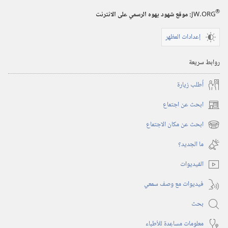
®
JW.ORG
:‏ موقع شهود يهوه الرسمي على الانترنت
إعدادات المظهر
روابط سريعة
أُطلب زيارة
ابحث عن اجتماع
(يفتح
نافذة
ابحث عن مكان الاجتماع
(يفتح
جديدة)
نافذة
ما الجديد؟‏
جديدة)
الفيديوات
فيديوات مع وصف سمعي
بحث
معلومات مساعِدة للأطباء