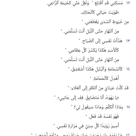
+
١٢
مَسْكِنِي قَدِ ٱقْتُلِعَ
وَنُقِلَ عَنِّي كَخَيْمَةِ ٱلرَّاعِي.‏
طَوَيْتُ حَيَاتِي كَٱلْحَائِكِ.‏
+
مِنْ خُيُوطِ ٱلسَّدَى يَقْطَعُنِي.‏
+
مِنَ ٱلنَّهَارِ حَتَّى ٱللَّيْلِ أَنْتَ تُسَلِّمُنِي.‏
+
١٣
هَدَّأْتُ نَفْسِي إِلَى ٱلصَّبَاحِ.‏
+
كَٱلْأَسَدِ هٰكَذَا يُكَسِّرُ كُلَّ عِظَامِي.‏
+
مِنَ ٱلنَّهَارِ حَتَّى ٱللَّيْلِ أَنْتَ تُسَلِّمُنِي.‏
+
١٤
كَٱلسَّمَامَةِ وَٱلْبُلْبُلِ هٰكَذَا أُشَقْشِقُ،‏
+
أَهْدِلُ كَٱلْحَمَامَةِ.‏
+
قَدْ كَلَّتْ عَيْنَايَ مِنَ ٱلنَّظَرِ إِلَى ٱلْعَلَاءِ:‏
+
‏‹يَا يَهْوَهُ،‏ أَنَا مُتَضَايِقٌ.‏ قِفْ إِلَى جَانِبِي›.‏
+
١٥
بِمَاذَا أَتَكَلَّمُ،‏ وَمَاذَا سَيَقُولُ لِي؟‏
+
فَهُوَ نَفْسُهُ قَدْ فَعَلَ.‏
+
أَسِيرُ رُوَيْدًا كُلَّ سِنِيَّ فِي مَرَارَةِ نَفْسِي.‏
+
١٦
‏‹يَا يَهْوَهُ،‏ بِكَ يَحْيَوْنَ،‏ وَبِكَ حَيَاةُ رُوحِي مِثْلَهُمْ أَجْمَعِينَ.‏