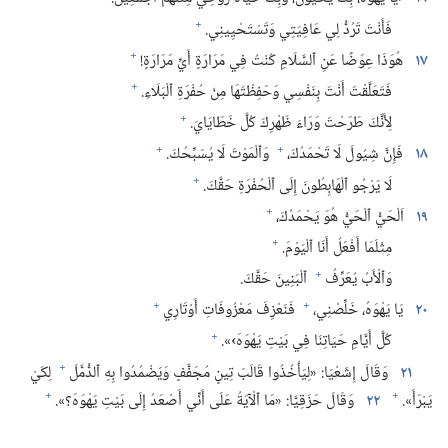
+
فَأَنْتَ تَرُدُّ لِي عَافِيَتِي وَتَسْتَحْيِينِي.‏
+
١٧
هُوَذَا عِوَضًا عَنِ ٱلسَّلَامِ كُنْتُ فِي مَرَارَةٍ أَيِّ مَرَارَةٍ!‏
+
فَتَعَلَّقْتَ أَنْتَ بِنَفْسِي وَحَفِظْتَهَا مِنْ حُفْرَةِ ٱلْبَلَاءِ.‏
+
لِأَنَّكَ طَرَحْتَ وَرَاءَ ظَهْرِكَ كُلَّ خَطَايَايَ.‏
+
+
١٨
فَإِنَّ شِيُولَ لَا تَحْمَدُكَ،‏
وَٱلْمَوْتَ لَا يُسَبِّحُكَ.‏
+
لَا يَرْجُو ٱلْهَابِطُونَ إِلَى ٱلْحُفْرَةِ حَقَّكَ.‏
+
١٩
اَلْحَيُّ ٱلْحَيُّ هُوَ يَحْمَدُكَ،‏
+
مِثْلَمَا أَفْعَلُ أَنَا ٱلْيَوْمَ.‏
+
وَٱلْأَبُ يُعَرِّفُ
ٱلْبَنِينَ حَقَّكَ.‏
+
+
٢٠
يَا يَهْوَهُ،‏ خَلِّصْنِي،‏
فَنَعْزِفَ مَعْزُوفَاتِ أَوْتَارِي
+
كُلَّ أَيَّامِ حَيَاتِنَا فِي بَيْتِ يَهْوَهَ›».‏
+
٢١
وَقَالَ إِشَعْيَا:‏ «لِيَأْخُذُوا قَالَبَ تِينٍ مُجَفَّفٍ وَيَضْمُدُوا بِهِ ٱلدُّمَّلَ
لِكَيْ
+
+
يَبْرَأَ».‏
٢٢
وَقَالَ حَزَقِيَّا:‏ «مَا ٱلْآيَةُ عَلَى أَنِّي أَصْعَدُ إِلَى بَيْتِ يَهْوَهَ؟‏».‏