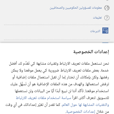
معلومات للمسؤولين الحكوميين والصحافيين
تعليمات
التبرعات
(يفتح
نافذة
جديدة)
مكتبة برج المراقبة الالكترونية
™
(يفتح
إعدادات الخصوصية
نافذة
JW Hub
جديدة)
(يفتح
نحن نستعمل ملفات تعريف الارتباط وتقنيات مشابهة كي نُقدِّم لك أفضل
نافذة
®
خدمة. بعض ملفات تعريف الارتباط ضرورية كي يعمل موقعنا ولا يمكن
تطبيق
JW Library
جديدة)
رفضها. ولكن بإمكانك أن تختار إما أن تقبل استعمال ملفات إضافية أو
مكتبة برج المراقبة
ترفض استعمالها. والهدف من هذه الملفات الإضافية هو أن نُسهِّل عليك
استخدام موقعنا. تأكَّد أننا لن نبيع أبدًا أيًّا من البيانات ولن نستعملها
للتسويق. لتعرف أكثر، اقرأ
سياسة استخدام ملفات تعريف الارتباط
والتقنيات المشابهة لها حول العالم
. كما تقدر أن تغيِّر إعداداتك في أي وقت
Copyright
© 2026 .Watch Tower Bible and Tract Society of Pennsylvania
من خلال
إعدادات الخصوصية
.