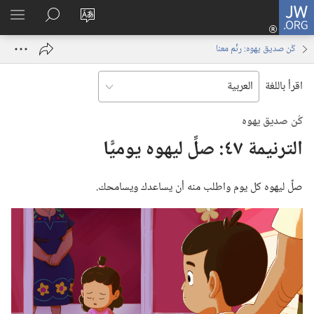
JW.ORG
تسجيل
تغيير
البحث
اظهر
الدخول
لغة
في
القائم
(يفتح
كُن صديق يهوه:‏ رنِّم معنا
الموقع
JW.‎ORG
نافذة
جديدة)
اقرأ باللغة
كُن صديق يهوه
الترنيمة ٤٧:‏ صلِّ ليهوه يوميًّا
صلِّ ليهوه كل يوم واطلب منه أن يساعدك ويسامحك.‏