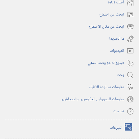
أُطلب زيارة
ابحث عن اجتماع
(يفتح
نافذة
ابحث عن مكان الاجتماع
(يفتح
جديدة)
نافذة
ما الجديد؟‏
جديدة)
الفيديوات
فيديوات مع وصف سمعي
بحث
معلومات مساعِدة للأطباء
معلومات للمسؤولين الحكوميين والصحافيين
تعليمات
التبرعات
(يفتح
نافذة