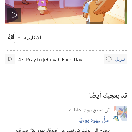
تشغيل
الفيديو
اختر
اللغة
تنزيل
47. Pray to Jehovah Each Day
خيارات
تشغيل
تنزيل
الفيديوات
قد يعجبك أيضًا
كُن صديق يهوه:‏ نشاطات
صلِّ ليهوه يوميًّا
نحتاج إلى الوقت كي نصير من أصدقاء يهوه،‏ لكنَّ صداقته