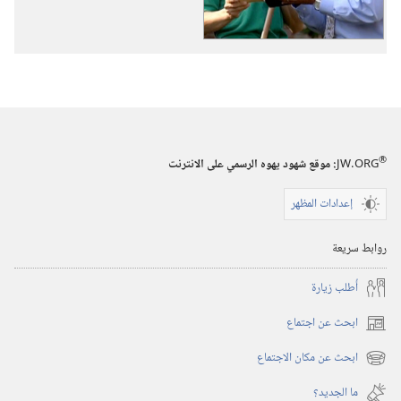
لكل
أمة
وقبيلة
ولسان›‏
®
JW.ORG
:‏ موقع شهود يهوه الرسمي على الانترنت
إعدادات المظهر
روابط سريعة
أُطلب زيارة
ابحث عن اجتماع
(يفتح
نافذة
ابحث عن مكان الاجتماع
(يفتح
جديدة)
نافذة
ما الجديد؟‏