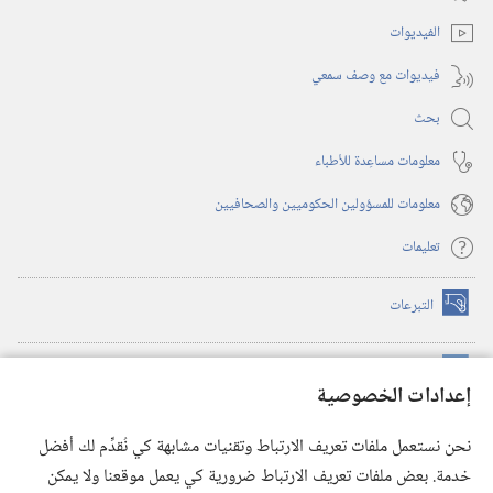
جديدة)
الفيديوات
فيديوات مع وصف سمعي
بحث
معلومات مساعِدة للأطباء
معلومات للمسؤولين الحكوميين والصحافيين
تعليمات
التبرعات
(يفتح
نافذة
جديدة)
مكتبة برج المراقبة الالكترونية
™
(يفتح
إعدادات الخصوصية
نافذة
JW Hub
جديدة)
(يفتح
نحن نستعمل ملفات تعريف الارتباط وتقنيات مشابهة كي نُقدِّم لك أفضل
نافذة
®
خدمة. بعض ملفات تعريف الارتباط ضرورية كي يعمل موقعنا ولا يمكن
تطبيق
JW Library
جديدة)