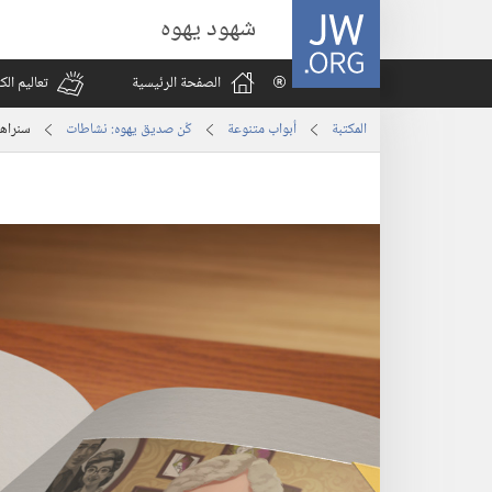
JW.ORG
شهود يهوه
الصفحة الرئيسية
تعاليم ال
المكتبة
أبواب متنوعة
كُن صديق يهوه:‏ نشاطات
سنراه