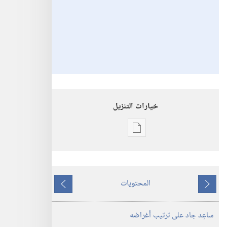
خيارات التنزيل
خيارات
تنزيل
الاصدارات
كُن
المحتويات
صديق
ما
ما
يهوه:‏
يسبق
يلي
ساعِد جاد على ترتيب أغراضه
نشاطات