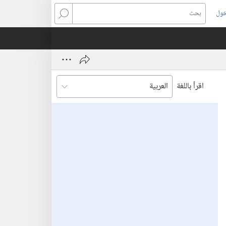
خول
بحث
اقرأ باللغة