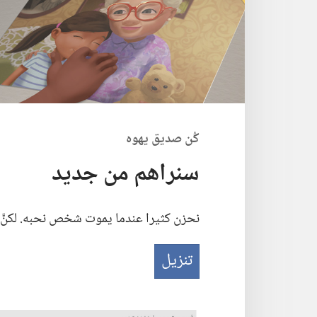
كُن صديق يهوه
سنراهم من جديد
نحزن كثيرا عندما يموت شخص نحبه.‏ لكنَّ ي
تنزيل