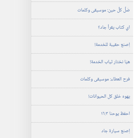
صَلِّ كلَّ حين:‏ موسيقى وكلمات
اي كتاب يقرأ جاد؟‏
اِصنع حقيبة للخدمة!‏
هيّا نختار ثياب الخدمة!‏
فرح العطاء:‏ موسيقى وكلمات
يهوه خلق كل الحيوانات!‏
احفظ يوحنا ٣:‏١٦
اِصنع سيارة جاد