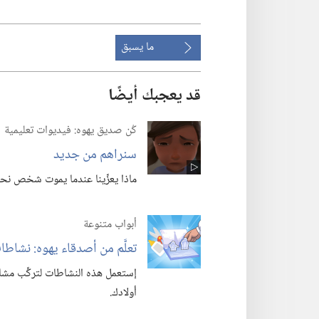
ما يسبق
قد يعجبك أيضًا
كُن صديق يهوه:‏ فيديوات تعليمية
سنراهم من جديد
ماذا يعزِّينا عندما يموت شخص نحب
أبواب متنوعة
تعلَّم من أصدقاء يهوه:‏ نشاطا
إستعمل هذه النشاطات لتركِّب مش
أولادك.‏