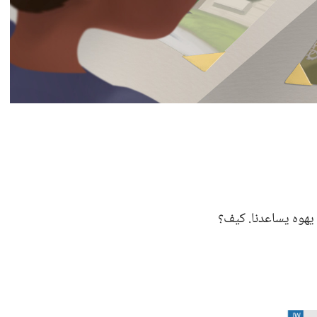
هوه يساعدنا.‏ كيف؟‏