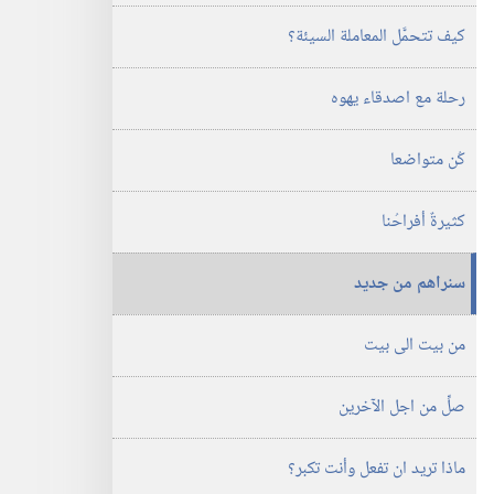
كيف تتحمَّل المعاملة السيئة؟‏
رحلة مع اصدقاء يهوه
كُن متواضعا
كثيرةٌ أفراحُنا
سنراهم من جديد
من بيت الى بيت
صلِّ من اجل الآخرين
ماذا تريد ان تفعل وأنت تكبر؟‏