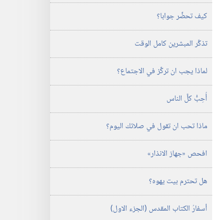
كيف تحضِّر جوابا؟‏
تذكَّر المبشرين كامل الوقت
لماذا يجب ان تركِّز في الاجتماع؟‏
أُحِبُّ كلَّ الناس
ماذا تحب ان تقول في صلاتك اليوم؟‏
افحص «جهاز الانذار»‏
هل تحترم بيت يهوه؟‏
أسفارُ الكتاب المقدس (‏الجزء الاول)‏