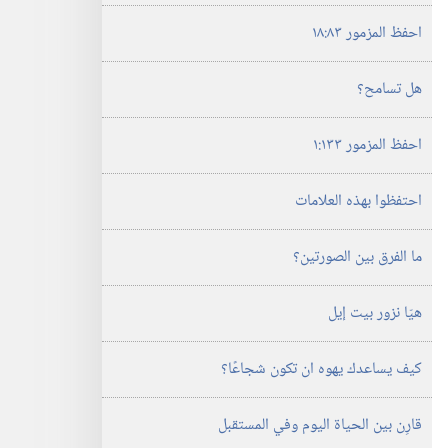
احفظ المزمور ٨٣:‏١٨
هل تسامح؟‏
احفظ المزمور ١٣٣:‏١
احتفظوا بهذه العلامات
ما الفرق بين الصورتين؟‏
هيّا نزور بيت إيل
كيف يساعدك يهوه ان تكون شجاعًا؟‏
قارِن بين الحياة اليوم وفي المستقبل