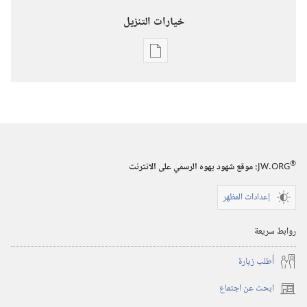
خيارات التنزيل
خيارات
تنزيل
الاصدارات
كُن
صديق
يهوه:‏
®
JW.ORG
:‏ موقع شهود يهوه الرسمي على الانترنت
نشاطات
إعدادات المظهر
روابط سريعة
أُطلب زيارة
ابحث عن اجتماع
(يفتح