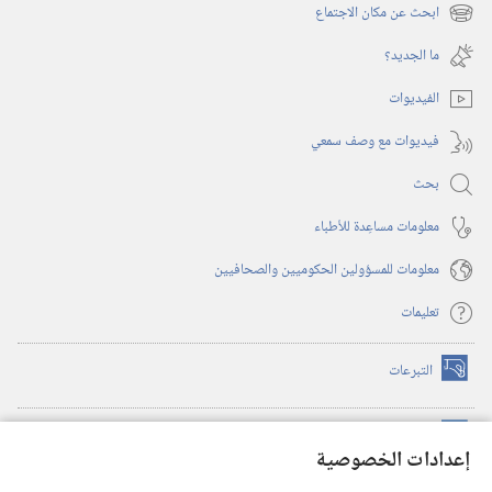
نافذة
ابحث عن مكان الاجتماع
(يفتح
جديدة)
نافذة
ما الجديد؟‏
جديدة)
الفيديوات
فيديوات مع وصف سمعي
بحث
معلومات مساعِدة للأطباء
معلومات للمسؤولين الحكوميين والصحافيين
تعليمات
التبرعات
(يفتح
نافذة
جديدة)
مكتبة برج المراقبة الالكترونية
™
(يفتح
إعدادات الخصوصية
نافذة
JW Hub