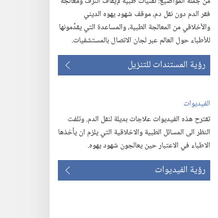
من جملة المواضيع:‏ تقنيات طبية لإيقاف النزف ومعالجة
فقر الدم دون نقل دم،‏ موقف شهود يهوه الديني
والأخلاقي من المعالجة الطبية،‏ والمساعدة التي يقدِّمونها
للأطباء حول العالم عبر لجان الاتصال بالمستشفيات.‏
رؤية المستندات للتنزيل
الفيديوات
تقترح هذه الفيديوات علاجات بديلة لنقل الدم.‏ وتلفت
النظر الى المسائل الطبية والاخلاقية التي يلزم ان يأخذها
الاطباء في الاعتبار حين يعالجون شهود يهوه.‏
رؤية الفيديوات