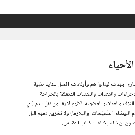
لأحياء
صارى جهدهم لينالوا هم وأولادهم افضل عناية طبية.‏
اجراءات والمعدات والتقنيات المتعلقة بالجراحة
نزف والعقاقير العلاجية.‏ لكنَّهم لا يقبلون نقل الدم (‏اي
 البيضاء،‏ الصُّفَيْحات،‏ والبلازما)‏ ولا تخزين دمهم قبل
يؤمنون ان ذلك يخالف الكتاب المقدس.‏