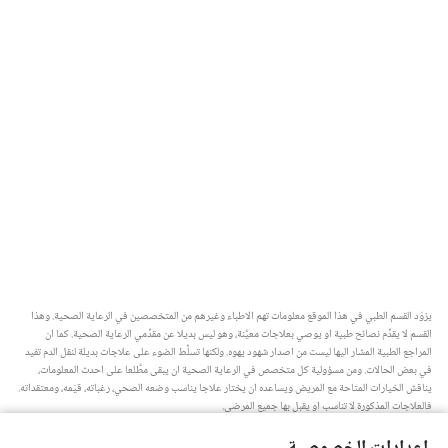
يزوّد القسم الطبي في هذا الموقع معلومات تهم الاطباء وغيرهم من المتخصصين في الرعاية الصحية.‏ وهذا
القسم لا يقدِّم نصائح طبية او يوصي بعلاجات معيَّنة،‏ وهو ليس بديلا عن مقدِّمي الرعاية الصحية.‏ كما ان
المراجع الطبية المشار اليها ليست من اصدار شهود يهوه.‏ ولكنها تسلِّط الضوء على علاجات بديلة لنقل الدم تفيد
في بعض الحالات.‏ ومن مسؤولية كل متخصص في الرعاية الصحية ان يبقى مطَّلعا على احدث المعلومات،‏
يناقش الخيارات المتاحة مع المريض ويساعده ان يختار علاجا يناسب وضعه الصحي،‏ رغباته،‏ قيَمه،‏ ومعتقداته.‏
فالعلاجات المذكورة لا تناسب او يقبل بها جميع المرضى.‏
ملاحظة للمريض:‏ استشر دائما طبيبك او شخصا متخصصا في الرعاية الصحية لتحصل على معلومات حول