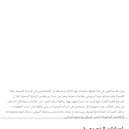
يزوّد القسم الطبي في هذا الموقع معلومات تهم الاطباء وغيرهم من المتخصصين في الرعاية الصحية.‏ وهذا
القسم لا يقدِّم نصائح طبية او يوصي بعلاجات معيَّنة،‏ وهو ليس بديلا عن مقدِّمي الرعاية الصحية.‏ كما ان
المراجع الطبية المشار اليها ليست من اصدار شهود يهوه.‏ ولكنها تسلِّط الضوء على علاجات بديلة لنقل الدم تفيد
في بعض الحالات.‏ ومن مسؤولية كل متخصص في الرعاية الصحية ان يبقى مطَّلعا على احدث المعلومات،‏
يناقش الخيارات المتاحة مع المريض ويساعده ان يختار علاجا يناسب وضعه الصحي،‏ رغباته،‏ قيَمه،‏ ومعتقداته.‏
فالعلاجات المذكورة لا تناسب او يقبل بها جميع المرضى.‏
ملاحظة للمريض:‏ استشر دائما طبيبك او شخصا متخصصا في الرعاية الصحية لتحصل على معلومات حول