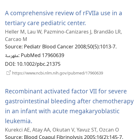
جديدة)
A comprehensive review of rFVIIa use in a
(يفتح
tertiary care pediatric center.
Heller M, Lau W, Pazmino-Canizares J, Brandão LR,
نافذة
Carcao M
جديدة)
Source
‎: Pediatr Blood Cancer 2008;50(5):1013-7.
‎: PubMed 17960639
مفهرسة
DOI
‎: 10.1002/pbc.21375
(يفتح
https://www.ncbi.nlm.nih.gov/pubmed/17960639
نافذة
جديدة)
Recombinant activated factor VII for severe
gastrointestinal bleeding after chemotherapy
in an infant with acute megakaryoblastic
(يفتح
leukemia.
Kurekci AE, Atay AA, Okutan V, Yavuz ST, Ozcan O
نافذة
Source
‎: Blood Coagul Fibrinolysis 2005;16(2):145-7.