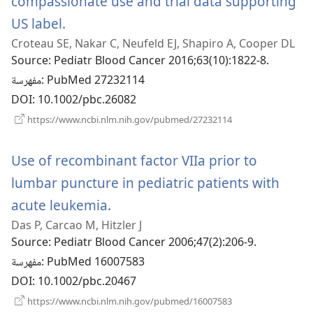
compassionate use and trial data supporting
(يفتح
US label.
Croteau SE, Nakar C, Neufeld EJ, Shapiro A, Cooper DL
نافذة
Source
‎: Pediatr Blood Cancer 2016;63(10):1822-8.
جديدة)
‎: PubMed 27232114
مفهرسة
DOI
‎: 10.1002/pbc.26082
(يفتح
https://www.ncbi.nlm.nih.gov/pubmed/27232114
نافذة
جديدة)
Use of recombinant factor VIIa prior to
lumbar puncture in pediatric patients with
(يفتح
acute leukemia.
Das P, Carcao M, Hitzler J
نافذة
Source
‎: Pediatr Blood Cancer 2006;47(2):206-9.
جديدة)
‎: PubMed 16007583
مفهرسة
DOI
‎: 10.1002/pbc.20467
(يفتح
https://www.ncbi.nlm.nih.gov/pubmed/16007583
نافذة