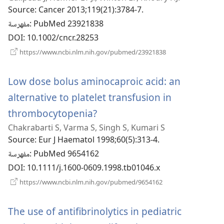
Source
‎: Cancer 2013;119(21):3784-7.
‎: PubMed 23921838
مفهرسة
DOI
‎: 10.1002/cncr.28253
(يفتح
https://www.ncbi.nlm.nih.gov/pubmed/23921838
نافذة
جديدة)
Low dose bolus aminocaproic acid: an
alternative to platelet transfusion in
(يفتح
thrombocytopenia?
Chakrabarti S, Varma S, Singh S, Kumari S
نافذة
Source
‎: Eur J Haematol 1998;60(5):313-4.
جديدة)
‎: PubMed 9654162
مفهرسة
DOI
‎: 10.1111/j.1600-0609.1998.tb01046.x
(يفتح
https://www.ncbi.nlm.nih.gov/pubmed/9654162
نافذة
جديدة)
The use of antifibrinolytics in pediatric