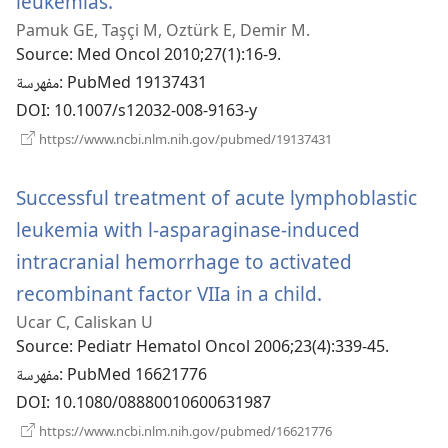
(يفتح
leukemias.
Pamuk GE, Taşçi M, Oztürk E, Demir M.
نافذة
Source
‎: Med Oncol 2010;27(1):16-9.
جديدة)
‎: PubMed 19137431
مفهرسة
DOI
‎: 10.1007/s12032-008-9163-y
(يفتح
https://www.ncbi.nlm.nih.gov/pubmed/19137431
نافذة
جديدة)
Successful treatment of acute lymphoblastic
leukemia with l-asparaginase-induced
intracranial hemorrhage to activated
(يفتح
recombinant factor VIIa in a child.
Ucar C, Caliskan U
نافذة
Source
‎: Pediatr Hematol Oncol 2006;23(4):339-45.
جديدة)
‎: PubMed 16621776
مفهرسة
DOI
‎: 10.1080/08880010600631987
(يفتح
https://www.ncbi.nlm.nih.gov/pubmed/16621776
نافذة