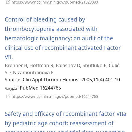
(يفتح
https://www.ncbi.nlm.nih.gov/pubmed/21328080
نافذة
جديدة)
Control of bleeding caused by
thrombocytopenia associated with
hematologic malignancy: an audit of the
clinical use of recombinant activated Factor
(يفتح
VII.
Brenner B, Hoffman R, Balashov D, Shutluko E, Čulić
نافذة
SD, Nizamoutdinova E.
جديدة)
Source
‎: Clin Appl Thromb Hemost 2005;11(4):401-10.
‎: PubMed 16244765
مفهرسة
(يفتح
https://www.ncbi.nlm.nih.gov/pubmed/16244765
نافذة
جديدة)
Safety and efficacy of recombinant factor VIIa
by pediatric age cohort: reassessment of