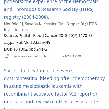
patients: the experience of the Hemostasis
and Thrombosis Research Society (HTRS)
(يفتح
registry (2004-2008).
Neufeld EJ, Saxena K, Kessler CM, Cooper DL; HTRS
نافذة
Investigators
جديدة)
Source
‎: Pediatr Blood Cancer 2013;60(7):1178-83.
‎: PubMed 23335449
مفهرسة
DOI
‎: 10.1002/pbc.24472
(يفتح
https://www.ncbi.nlm.nih.gov/pubmed/23335449
نافذة
جديدة)
Successful treatment of severe
gastrointestinal bleeding after chemotherapy
in acute myeloblastic leukemia with
recombinant activated factor VII: report on
one case and review of other uses in acute