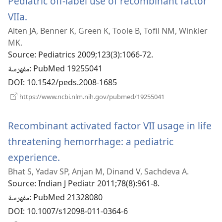
Pediatric off-label use of recombinant factor
(يفتح
VIIa.
Alten JA, Benner K, Green K, Toole B, Tofil NM, Winkler
نافذة
MK.
جديدة)
Source
‎: Pediatrics 2009;123(3):1066-72.
‎: PubMed 19255041
مفهرسة
DOI
‎: 10.1542/peds.2008-1685
(يفتح
https://www.ncbi.nlm.nih.gov/pubmed/19255041
نافذة
جديدة)
Recombinant activated factor VII usage in life
threatening hemorrhage: a pediatric
(يفتح
experience.
Bhat S, Yadav SP, Anjan M, Dinand V, Sachdeva A.
نافذة
Source
‎: Indian J Pediatr 2011;78(8):961-8.
جديدة)
‎: PubMed 21328080
مفهرسة
DOI
‎: 10.1007/s12098-011-0364-6