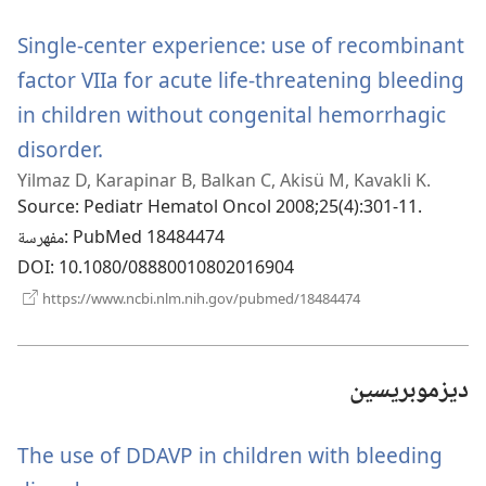
جديدة)
Single-center experience: use of recombinant
factor VIIa for acute life-threatening bleeding
in children without congenital hemorrhagic
(يفتح
disorder.
Yilmaz D, Karapinar B, Balkan C, Akisü M, Kavakli K.
نافذة
Source
‎: Pediatr Hematol Oncol 2008;25(4):301-11.
جديدة)
‎: PubMed 18484474
مفهرسة
DOI
‎: 10.1080/08880010802016904
(يفتح
https://www.ncbi.nlm.nih.gov/pubmed/18484474
نافذة
جديدة)
ديزموبريسين
The use of DDAVP in children with bleeding