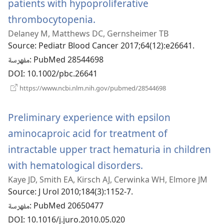
patients with hypoproliferative
(يفتح
thrombocytopenia.
Delaney M, Matthews DC, Gernsheimer TB
نافذة
Source
‎: Pediatr Blood Cancer 2017;64(12):e26641.
جديدة)
‎: PubMed 28544698
مفهرسة
DOI
‎: 10.1002/pbc.26641
(يفتح
https://www.ncbi.nlm.nih.gov/pubmed/28544698
نافذة
جديدة)
Preliminary experience with epsilon
aminocaproic acid for treatment of
intractable upper tract hematuria in children
(يفتح
with hematological disorders.
Kaye JD, Smith EA, Kirsch AJ, Cerwinka WH, Elmore JM
نافذة
Source
‎: J Urol 2010;184(3):1152-7.
جديدة)
‎: PubMed 20650477
مفهرسة
DOI
‎: 10.1016/j.juro.2010.05.020