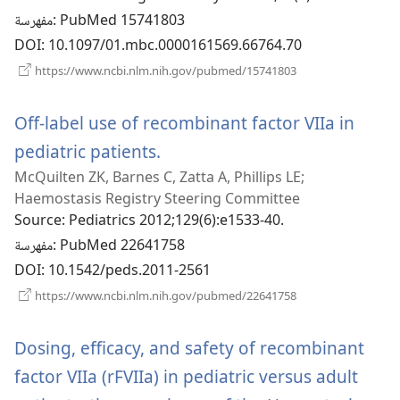
جديدة)
‎: PubMed 15741803
مفهرسة
DOI
‎: 10.1097/01.mbc.0000161569.66764.70
(يفتح
https://www.ncbi.nlm.nih.gov/pubmed/15741803
نافذة
جديدة)
Off-label use of recombinant factor VIIa in
(يفتح
pediatric patients.
McQuilten ZK, Barnes C, Zatta A, Phillips LE;
نافذة
Haemostasis Registry Steering Committee
جديدة)
Source
‎: Pediatrics 2012;129(6):e1533-40.
‎: PubMed 22641758
مفهرسة
DOI
‎: 10.1542/peds.2011-2561
(يفتح
https://www.ncbi.nlm.nih.gov/pubmed/22641758
نافذة
جديدة)
Dosing, efficacy, and safety of recombinant
factor VIIa (rFVIIa) in pediatric versus adult