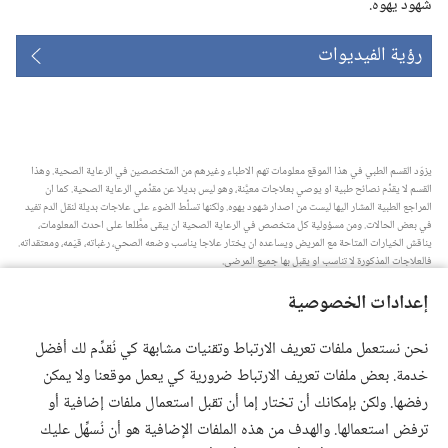
شهود يهوه.‏
رؤية الفيديوات
يزوّد القسم الطبي في هذا الموقع معلومات تهم الاطباء وغيرهم من المتخصصين في الرعاية الصحية.‏ وهذا
القسم لا يقدِّم نصائح طبية او يوصي بعلاجات معيَّنة،‏ وهو ليس بديلا عن مقدِّمي الرعاية الصحية.‏ كما ان
المراجع الطبية المشار اليها ليست من اصدار شهود يهوه.‏ ولكنها تسلِّط الضوء على علاجات بديلة لنقل الدم تفيد
في بعض الحالات.‏ ومن مسؤولية كل متخصص في الرعاية الصحية ان يبقى مطَّلعا على احدث المعلومات،‏
يناقش الخيارات المتاحة مع المريض ويساعده ان يختار علاجا يناسب وضعه الصحي،‏ رغباته،‏ قيَمه،‏ ومعتقداته.‏
فالعلاجات المذكورة لا تناسب او يقبل بها جميع المرضى.‏
ملاحظة للمريض:‏ استشر دائما طبيبك او شخصا متخصصا في الرعاية الصحية لتحصل على معلومات حول
إعدادات الخصوصية
المشاكل الصحية والعلاجات المتاحة.‏ واستعن بالطبيب اذا شعرت انك مريض.‏
يلزم استخدام هذا الموقع وفقا لشروط الاستخدام.‏
نحن نستعمل ملفات تعريف الارتباط وتقنيات مشابهة كي نُقدِّم لك أفضل
خدمة. بعض ملفات تعريف الارتباط ضرورية كي يعمل موقعنا ولا يمكن
رفضها. ولكن بإمكانك أن تختار إما أن تقبل استعمال ملفات إضافية أو
ترفض استعمالها. والهدف من هذه الملفات الإضافية هو أن نُسهِّل عليك
إعدادات المظهر