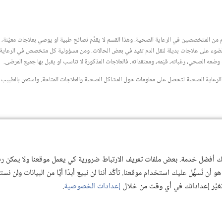
جديدة)
من المتخصصين في الرعاية الصحية.‏ وهذا القسم لا يقدِّم نصائح طبية او يوصي بعلاجات معيَّنة،‏ و
ِط الضوء على علاجات بديلة لنقل الدم تفيد في بعض الحالات.‏ ومن مسؤولية كل متخصص في الرعاية 
ه الصحي،‏ رغباته،‏ قيَمه،‏ ومعتقداته.‏ فالعلاجات المذكورة لا تناسب او يقبل بها جميع المرضى.‏
رعاية الصحية لتحصل على معلومات حول المشاكل الصحية والعلاجات المتاحة.‏ واستعن بالطبيب 
 لك أفضل خدمة. بعض ملفات تعريف الارتباط ضرورية كي يعمل موقعنا ولا يمكن رفض
 نُسهِّل عليك استخدام موقعنا. تأكَّد أننا لن نبيع أبدًا أيًّا من البيانات ولن نس
 تغيِّر إعداداتك في أي وقت من خلال
إعدادات الخصوصية
.
© 2026 .Watch Tower Bible and Tract
Copyright
شروط الاستخدام
|
سياسة الخص