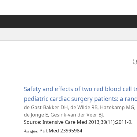
ل)
Safety and effects of two red blood cell t
pediatric cardiac surgery patients: a ran
de Gast-Bakker DH, de Wilde RB, Hazekamp MG, S
de Jonge E, Gesink-van der Veer BJ.
Source
‎: Intensive Care Med 2013;39(11):2011-9.
‎: PubMed 23995984
مفهرسة