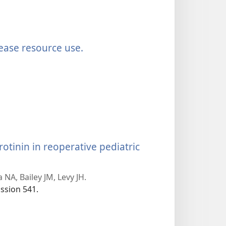
(يفتح
rease resource use.
نافذة
جديدة)
tinin in reoperative pediatric
 NA, Bailey JM, Levy JH.
ussion 541.