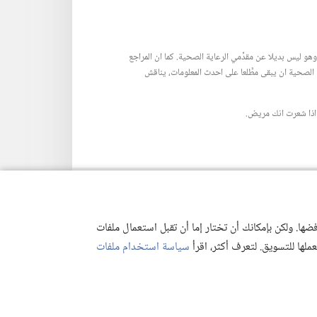
هو ليس بديلا عن مقدِّمي الرعاية الصحية.‏ كما ان المراجع
الصحية ان يبقى مطَّلعا على احدث المعلومات،‏ يناقش
اذا شعرت انك مريض.‏
ها. ولكن بإمكانك أن تختار إما أن تقبل استعمال ملفات
تعملها للتسويق. لتعرف أكثر، اقرأ
سياسة استخدام ملفات
وصية
|
إعدادات الخصوصية