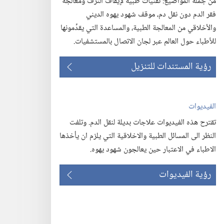
من جملة المواضيع:‏ تقنيات طبية لإيقاف النزف ومعالجة
فقر الدم دون نقل دم،‏ موقف شهود يهوه الديني
والأخلاقي من المعالجة الطبية،‏ والمساعدة التي يقدِّمونها
للأطباء حول العالم عبر لجان الاتصال بالمستشفيات.‏
رؤية المستندات للتنزيل
الفيديوات
تقترح هذه الفيديوات علاجات بديلة لنقل الدم.‏ وتلفت
النظر الى المسائل الطبية والاخلاقية التي يلزم ان يأخذها
الاطباء في الاعتبار حين يعالجون شهود يهوه.‏
رؤية الفيديوات