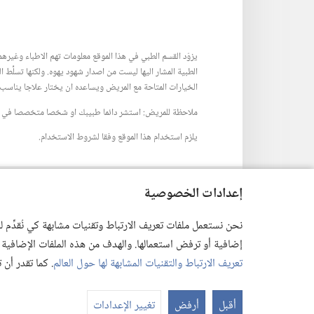
يزوّد القسم الطبي في هذا الموقع معلومات تهم الاطباء وغيرهم 
الطبية المشار اليها ليست من اصدار شهود يهوه.‏ ولكنها تسلّ
الخيارات المتاحة مع المريض ويساعده ان يختار علاجا يناسب وضع
ملاحظة للمريض:‏ استشر دائما طبيبك او شخصا متخصصا في ال
يلزم استخدام هذا الموقع وفقا لشروط الاستخدام.‏
إعدادات الخصوصية
إعدادات المظهر
نحن نستعمل ملفات تعريف الارتباط وتقنيات مشابهة كي نُقدِّم
إضافية أو ترفض استعمالها. والهدف من هذه الملفات الإضافية هو أن
تعريف الارتباط والتقنيات المشابهة لها حول العالم
. كما تقدر أن
 Society of Pennsylvania
أقبل
أرفض
تغيير الإعدادات