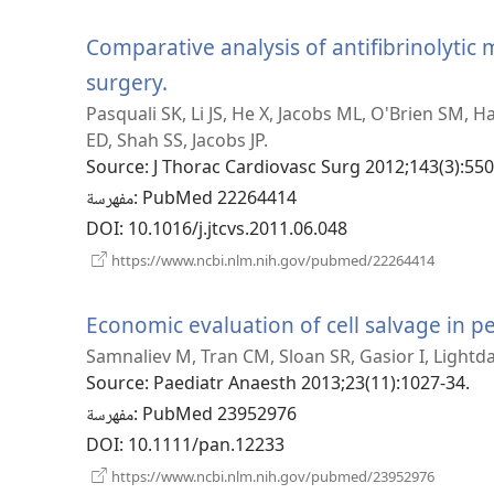
جديدة)
Comparative analysis of antifibrinolytic 
(يفتح
surgery.
Pasquali SK, Li JS, He X, Jacobs ML, O'Brien SM, H
نافذة
ED, Shah SS, Jacobs JP.
جديدة)
Source
‎: J Thorac Cardiovasc Surg 2012;143(3):550
‎: PubMed 22264414
مفهرسة
DOI
‎: 10.1016/j.jtcvs.2011.06.048
(يفتح
https://www.ncbi.nlm.nih.gov/pubmed/22264414
نافذة
جديدة)
Economic evaluation of cell salvage in pe
Samnaliev M, Tran CM, Sloan SR, Gasior I, Lightda
Source
‎: Paediatr Anaesth 2013;23(11):1027-34.
‎: PubMed 23952976
مفهرسة
DOI
‎: 10.1111/pan.12233
(يفتح
https://www.ncbi.nlm.nih.gov/pubmed/23952976
نافذة