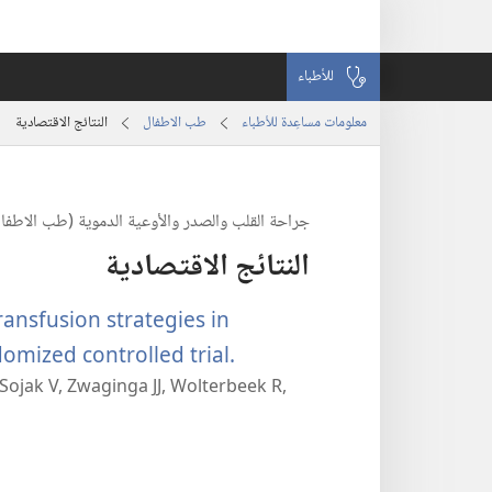
للأطباء
معلومات مساعِدة للأطباء
طب الاطفال
النتائج الاقتصادية
جراحة القلب والصدر والأوعية الدموية (طب الاطفا
النتائج الاقتصادية
ransfusion strategies in
(يفتح
domized controlled trial.
ojak V, Zwaginga JJ, Wolterbeek R,
نافذة
جديدة)