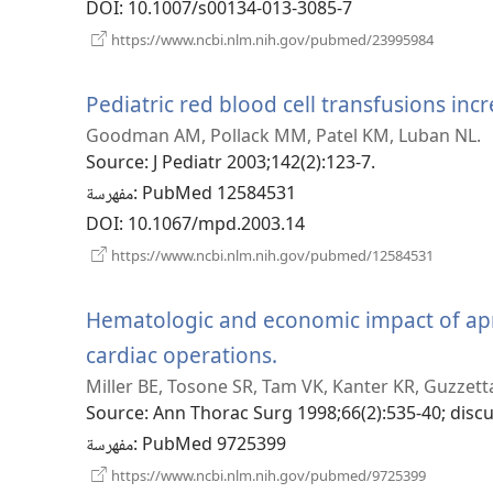
DOI
‎: 10.1007/s00134-013-3085-7
(يفتح
https://www.ncbi.nlm.nih.gov/pubmed/23995984
نافذة
جديدة)
Pediatric red blood cell transfusions inc
Goodman AM, Pollack MM, Patel KM, Luban NL.
Source
‎: J Pediatr 2003;142(2):123-7.
‎: PubMed 12584531
مفهرسة
DOI
‎: 10.1067/mpd.2003.14
(يفتح
https://www.ncbi.nlm.nih.gov/pubmed/12584531
نافذة
جديدة)
Hematologic and economic impact of apro
(يفتح
cardiac operations.
Miller BE, Tosone SR, Tam VK, Kanter KR, Guzzetta
نافذة
Source
‎: Ann Thorac Surg 1998;66(2):535-40; disc
جديدة)
‎: PubMed 9725399
مفهرسة
(يفتح
https://www.ncbi.nlm.nih.gov/pubmed/9725399
نافذة