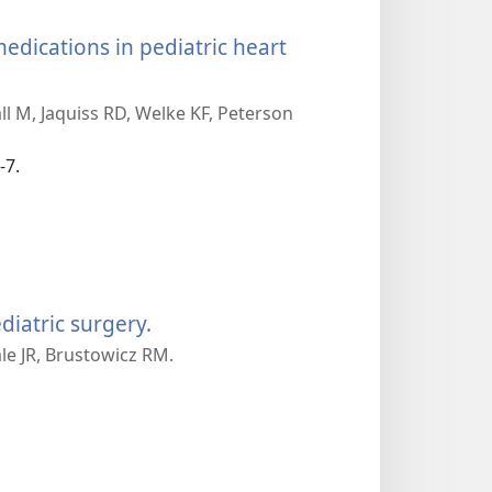
medications in pediatric heart
all M, Jaquiss RD, Welke KF, Peterson
-7.
(يفتح
diatric surgery.
le JR, Brustowicz RM.
نافذة
جديدة)