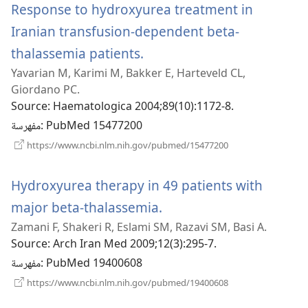
Response to hydroxyurea treatment in
Iranian transfusion-dependent beta-
(يفتح
thalassemia patients.
Yavarian M, Karimi M, Bakker E, Harteveld CL,
نافذة
Giordano PC.
جديدة)
Source
‎: Haematologica 2004;89(10):1172-8.
‎: PubMed 15477200
مفهرسة
(يفتح
https://www.ncbi.nlm.nih.gov/pubmed/15477200
نافذة
جديدة)
Hydroxyurea therapy in 49 patients with
(يفتح
major beta-thalassemia.
Zamani F, Shakeri R, Eslami SM, Razavi SM, Basi A.
نافذة
Source
‎: Arch Iran Med 2009;12(3):295-7.
جديدة)
‎: PubMed 19400608
مفهرسة
(يفتح
https://www.ncbi.nlm.nih.gov/pubmed/19400608
نافذة
جديدة)