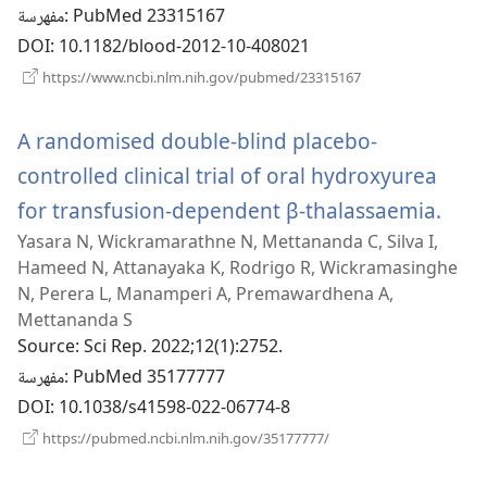
‎: PubMed 23315167
مفهرسة
DOI
‎: 10.1182/blood-2012-10-408021
(يفتح
https://www.ncbi.nlm.nih.gov/pubmed/23315167
نافذة
جديدة)
A randomised double-blind placebo-
controlled clinical trial of oral hydroxyurea
(يفتح
for transfusion-dependent β-thalassaemia.
Yasara N, Wickramarathne N, Mettananda C, Silva I,
نافذة
Hameed N, Attanayaka K, Rodrigo R, Wickramasinghe
N, Perera L, Manamperi A, Premawardhena A,
Mettananda S
Source
‎: Sci Rep. 2022;12(1):2752.
‎: PubMed 35177777
مفهرسة
DOI
‎: 10.1038/s41598-022-06774-8
(يفتح
https://pubmed.ncbi.nlm.nih.gov/35177777/
نافذة
جديدة)