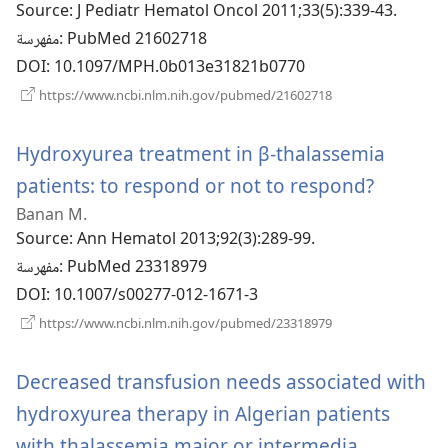
Source
‎: J Pediatr Hematol Oncol 2011;33(5):339-43.
‎: PubMed 21602718
مفهرسة
DOI
‎: 10.1097/MPH.0b013e31821b0770
(يفتح
https://www.ncbi.nlm.nih.gov/pubmed/21602718
نافذة
جديدة)
Hydroxyurea treatment in β-thalassemia
(يفتح
patients: to respond or not to respond?
Banan M.
نافذة
Source
‎: Ann Hematol 2013;92(3):289-99.
جديدة)
‎: PubMed 23318979
مفهرسة
DOI
‎: 10.1007/s00277-012-1671-3
(يفتح
https://www.ncbi.nlm.nih.gov/pubmed/23318979
نافذة
جديدة)
Decreased transfusion needs associated with
hydroxyurea therapy in Algerian patients
(يفتح
with thalassemia major or intermedia.