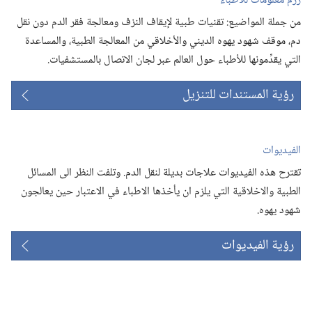
رزم معلومات للأطباء
من جملة المواضيع:‏ تقنيات طبية لإيقاف النزف ومعالجة فقر الدم دون نقل
دم،‏ موقف شهود يهوه الديني والأخلاقي من المعالجة الطبية،‏ والمساعدة
التي يقدِّمونها للأطباء حول العالم عبر لجان الاتصال بالمستشفيات.‏
رؤية المستندات للتنزيل
الفيديوات
تقترح هذه الفيديوات علاجات بديلة لنقل الدم.‏ وتلفت النظر الى المسائل
الطبية والاخلاقية التي يلزم ان يأخذها الاطباء في الاعتبار حين يعالجون
شهود يهوه.‏
رؤية الفيديوات