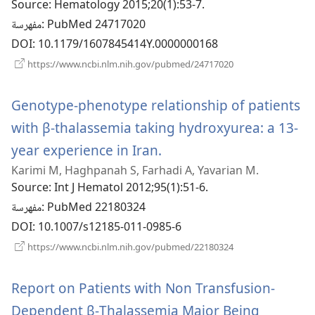
Source
‎: Hematology 2015;20(1):53-7.
جديدة)
‎: PubMed 24717020
مفهرسة
DOI
‎: 10.1179/1607845414Y.0000000168
(يفتح
https://www.ncbi.nlm.nih.gov/pubmed/24717020
نافذة
جديدة)
Genotype-phenotype relationship of patients
with β-thalassemia taking hydroxyurea: a 13-
(يفتح
year experience in Iran.
Karimi M, Haghpanah S, Farhadi A, Yavarian M.
نافذة
Source
‎: Int J Hematol 2012;95(1):51-6.
جديدة)
‎: PubMed 22180324
مفهرسة
DOI
‎: 10.1007/s12185-011-0985-6
(يفتح
https://www.ncbi.nlm.nih.gov/pubmed/22180324
نافذة
جديدة)
Report on Patients with Non Transfusion-
Dependent β-Thalassemia Major Being