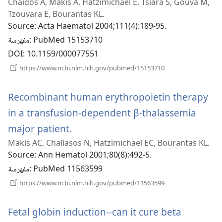
Chaidos A, Makis A, Hatzimichael E, Tsiara S, Gouva M,
نافذة
Tzouvara E, Bourantas KL.
جديدة)
Source
‎: Acta Haematol 2004;111(4):189-95.
‎: PubMed 15153710
مفهرسة
DOI
‎: 10.1159/000077551
(يفتح
https://www.ncbi.nlm.nih.gov/pubmed/15153710
نافذة
جديدة)
Recombinant human erythropoietin therapy
in a transfusion-dependent β-thalassemia
(يفتح
major patient.
Makis AC, Chaliasos N, Hatzimichael EC, Bourantas KL.
نافذة
Source
‎: Ann Hematol 2001;80(8):492-5.
جديدة)
‎: PubMed 11563599
مفهرسة
(يفتح
https://www.ncbi.nlm.nih.gov/pubmed/11563599
نافذة
جديدة)
Fetal globin induction--can it cure beta