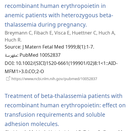
recombinant human erythropoietin in
anemic patients with heterozygous beta-
(يفتح
thalassemia during pregnancy.
Breymann C, Fibach E, Visca E, Huettner C, Huch A,
نافذة
Huch R.
جديدة)
Source
‎: J Matern Fetal Med 1999;8(1):1-7.
‎: PubMed 10052837
مفهرسة
DOI
‎: 10.1002/(SICI)1520-6661(199901/02)8:1<1::AID-
MFM1>3.0.CO;2-O
(يفتح
https://www.ncbi.nlm.nih.gov/pubmed/10052837
نافذة
جديدة)
Treatment of beta-thalassemia patients with
recombinant human erythropoietin: effect on
transfusion requirements and soluble
(يفتح
adhesion molecules.