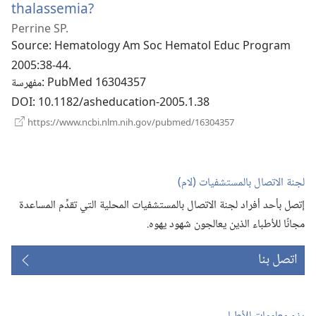
(يفتح
thalassemia?
Perrine SP.
نافذة
Source
‎: Hematology Am Soc Hematol Educ Program
جديدة)
2005:38-44.
‎: PubMed 16304357
مفهرسة
DOI
‎: 10.1182/asheducation-2005.1.38
(يفتح
https://www.ncbi.nlm.nih.gov/pubmed/16304357
نافذة
جديدة)
لجنة الاتصال بالمستشفيات (‏لام)‏
إتصل بأحد أفراد لجنة الاتصال بالمستشفيات المحلية التي تقدِّم المساعدة
مجانًا للأطباء الذين يعالجون شهود يهوه.‏
اتصل بنا