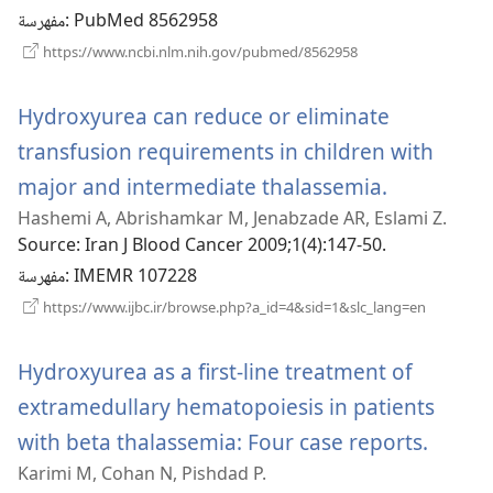
‎: PubMed 8562958
مفهرسة
(يفتح
https://www.ncbi.nlm.nih.gov/pubmed/8562958
نافذة
جديدة)
Hydroxyurea can reduce or eliminate
transfusion requirements in children with
(يفتح
major and intermediate thalassemia.
Hashemi A, Abrishamkar M, Jenabzade AR, Eslami Z.
نافذة
Source
‎: Iran J Blood Cancer 2009;1(4):147-50.
جديدة)
‎: IMEMR 107228
مفهرسة
(يفتح
https://www.ijbc.ir/browse.php?a_id=4&sid=1&slc_lang=en
نافذة
جديدة)
Hydroxyurea as a first-line treatment of
extramedullary hematopoiesis in patients
(يفتح
with beta thalassemia: Four case reports.
Karimi M, Cohan N, Pishdad P.
نافذة