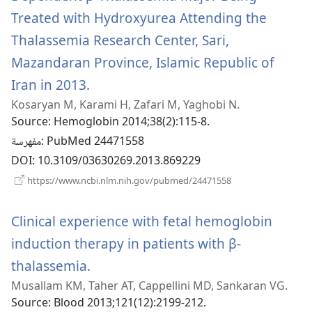
Treated with Hydroxyurea Attending the
Thalassemia Research Center, Sari,
Mazandaran Province, Islamic Republic of
(يفتح
Iran in 2013.
Kosaryan M, Karami H, Zafari M, Yaghobi N.
نافذة
Source
‎: Hemoglobin 2014;38(2):115-8.
جديدة)
‎: PubMed 24471558
مفهرسة
DOI
‎: 10.3109/03630269.2013.869229
(يفتح
https://www.ncbi.nlm.nih.gov/pubmed/24471558
نافذة
جديدة)
Clinical experience with fetal hemoglobin
induction therapy in patients with β-
(يفتح
thalassemia.
Musallam KM, Taher AT, Cappellini MD, Sankaran VG.
نافذة
Source
‎: Blood 2013;121(12):2199-212.
جديدة)