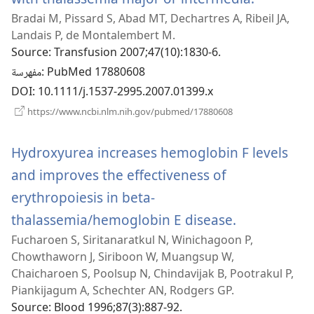
Bradai M, Pissard S, Abad MT, Dechartres A, Ribeil JA,
نافذة
Landais P, de Montalembert M.
جديدة)
Source
‎: Transfusion 2007;47(10):1830-6.
‎: PubMed 17880608
مفهرسة
DOI
‎: 10.1111/j.1537-2995.2007.01399.x
(يفتح
https://www.ncbi.nlm.nih.gov/pubmed/17880608
نافذة
جديدة)
Hydroxyurea increases hemoglobin F levels
and improves the effectiveness of
erythropoiesis in beta-
(يفتح
thalassemia/hemoglobin E disease.
Fucharoen S, Siritanaratkul N, Winichagoon P,
نافذة
Chowthaworn J, Siriboon W, Muangsup W,
جديدة)
Chaicharoen S, Poolsup N, Chindavijak B, Pootrakul P,
Piankijagum A, Schechter AN, Rodgers GP.
Source
‎: Blood 1996;87(3):887-92.