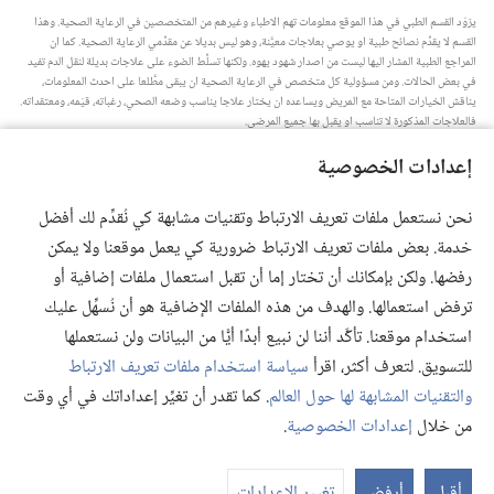
يزوّد القسم الطبي في هذا الموقع معلومات تهم الاطباء وغيرهم من المتخصصين في الرعاية الصحية.‏ وهذا
القسم لا يقدِّم نصائح طبية او يوصي بعلاجات معيَّنة،‏ وهو ليس بديلا عن مقدِّمي الرعاية الصحية.‏ كما ان
المراجع الطبية المشار اليها ليست من اصدار شهود يهوه.‏ ولكنها تسلِّط الضوء على علاجات بديلة لنقل الدم تفيد
في بعض الحالات.‏ ومن مسؤولية كل متخصص في الرعاية الصحية ان يبقى مطَّلعا على احدث المعلومات،‏
يناقش الخيارات المتاحة مع المريض ويساعده ان يختار علاجا يناسب وضعه الصحي،‏ رغباته،‏ قيَمه،‏ ومعتقداته.‏
فالعلاجات المذكورة لا تناسب او يقبل بها جميع المرضى.‏
ملاحظة للمريض:‏ استشر دائما طبيبك او شخصا متخصصا في الرعاية الصحية لتحصل على معلومات حول
إعدادات الخصوصية
المشاكل الصحية والعلاجات المتاحة.‏ واستعن بالطبيب اذا شعرت انك مريض.‏
يلزم استخدام هذا الموقع وفقا لشروط الاستخدام.‏
نحن نستعمل ملفات تعريف الارتباط وتقنيات مشابهة كي نُقدِّم لك أفضل
خدمة. بعض ملفات تعريف الارتباط ضرورية كي يعمل موقعنا ولا يمكن
رفضها. ولكن بإمكانك أن تختار إما أن تقبل استعمال ملفات إضافية أو
ترفض استعمالها. والهدف من هذه الملفات الإضافية هو أن نُسهِّل عليك
إعدادات المظهر
استخدام موقعنا. تأكَّد أننا لن نبيع أبدًا أيًّا من البيانات ولن نستعملها
للتسويق. لتعرف أكثر، اقرأ
سياسة استخدام ملفات تعريف الارتباط
والتقنيات المشابهة لها حول العالم
. كما تقدر أن تغيِّر إعداداتك في أي وقت
Copyright
© 2026 .Watch Tower Bible and Tract Society of Pennsylvania
من خلال
إعدادات الخصوصية
.
شروط الاستخدام
|
سياسة الخصوصية
|
إعدادات الخصوصية
أقبل
أرفض
تغيير الإعدادات