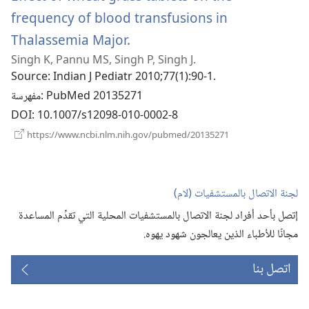
frequency of blood transfusions in
(يفتح
Thalassemia Major.
Singh K, Pannu MS, Singh P, Singh J.
نافذة
Source
‎: Indian J Pediatr 2010;77(1):90-1.
جديدة)
‎: PubMed 20135271
مفهرسة
DOI
‎: 10.1007/s12098-010-0002-8
(يفتح
https://www.ncbi.nlm.nih.gov/pubmed/20135271
نافذة
جديدة)
لجنة الاتصال بالمستشفيات (‏لام)‏
إتصل بأحد أفراد لجنة الاتصال بالمستشفيات المحلية التي تقدِّم المساعدة
مجانًا للأطباء الذين يعالجون شهود يهوه.‏
اتصل بنا