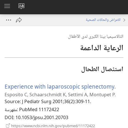
تغيير
اظهر
لغة
القائم
الامراض والحالات الصحية
الموقع
التالاسيميا بيتا الكبرى لدى الأطفال
الرعاية الداعمة
استئصال الطحال
(يفتح
Experience with laparoscopic splenectomy.
Esposito C, Schaarschmidt K, Settimi A, Montupet P.
نافذة
Source
‎: J Pediatr Surg 2001;36(2):309-11.
‎: PubMed 11172422
مفهرسة
DOI
‎: 10.1053/jpsu.2001.20703
(يفتح
https://www.ncbi.nlm.nih.gov/pubmed/11172422