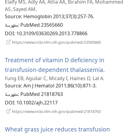
Elalfy MS, Adly AA, Attia AA, Ibrahim FA, Mohammed
نافذة
AS, Sayed AM.
جديدة)
Source
‎: Hemoglobin 2013;37(3):257-76.
‎: PubMed 23565660
مفهرسة
DOI
‎: 10.3109/03630269.2013.778866
(يفتح
https://www.ncbi.nlm.nih.gov/pubmed/23565660
نافذة
جديدة)
Treatment of vitamin D deficiency in
(يفتح
transfusion-dependent thalassemia.
Fung EB, Aguilar C, Micaily I, Haines D, Lal A.
نافذة
Source
‎: Am J Hematol 2011;86(10):871-3.
جديدة)
‎: PubMed 21818763
مفهرسة
DOI
‎: 10.1002/ajh.22117
(يفتح
https://www.ncbi.nlm.nih.gov/pubmed/21818763
نافذة
جديدة)
Wheat grass juice reduces transfusion