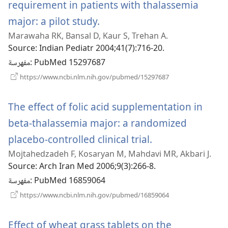
requirement in patients with thalassemia
(يفتح
major: a pilot study.
Marawaha RK, Bansal D, Kaur S, Trehan A.
نافذة
Source
‎: Indian Pediatr 2004;41(7):716-20.
جديدة)
‎: PubMed 15297687
مفهرسة
(يفتح
https://www.ncbi.nlm.nih.gov/pubmed/15297687
نافذة
جديدة)
The effect of folic acid supplementation in
beta-thalassemia major: a randomized
(يفتح
placebo-controlled clinical trial.
Mojtahedzadeh F, Kosaryan M, Mahdavi MR, Akbari J.
نافذة
Source
‎: Arch Iran Med 2006;9(3):266-8.
جديدة)
‎: PubMed 16859064
مفهرسة
(يفتح
https://www.ncbi.nlm.nih.gov/pubmed/16859064
نافذة
جديدة)
Effect of wheat grass tablets on the