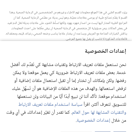
يزوّد القسم الطبي في هذا الموقع معلومات تهم الاطباء وغيرهم من المتخصصين في الرعاية الصحية.‏ وهذا
القسم لا يقدِّم نصائح طبية او يوصي بعلاجات معيَّنة،‏ وهو ليس بديلا عن مقدِّمي الرعاية الصحية.‏ كما ان
المراجع الطبية المشار اليها ليست من اصدار شهود يهوه.‏ ولكنها تسلِّط الضوء على علاجات بديلة لنقل الدم تفيد
في بعض الحالات.‏ ومن مسؤولية كل متخصص في الرعاية الصحية ان يبقى مطَّلعا على احدث المعلومات،‏
يناقش الخيارات المتاحة مع المريض ويساعده ان يختار علاجا يناسب وضعه الصحي،‏ رغباته،‏ قيَمه،‏ ومعتقداته.‏
فالعلاجات المذكورة لا تناسب او يقبل بها جميع المرضى.‏
ملاحظة للمريض:‏ استشر دائما طبيبك او شخصا متخصصا في الرعاية الصحية لتحصل على معلومات حول
إعدادات الخصوصية
المشاكل الصحية والعلاجات المتاحة.‏ واستعن بالطبيب اذا شعرت انك مريض.‏
يلزم استخدام هذا الموقع وفقا لشروط الاستخدام.‏
نحن نستعمل ملفات تعريف الارتباط وتقنيات مشابهة كي نُقدِّم لك أفضل
خدمة. بعض ملفات تعريف الارتباط ضرورية كي يعمل موقعنا ولا يمكن
رفضها. ولكن بإمكانك أن تختار إما أن تقبل استعمال ملفات إضافية أو
ترفض استعمالها. والهدف من هذه الملفات الإضافية هو أن نُسهِّل عليك
إعدادات المظهر
استخدام موقعنا. تأكَّد أننا لن نبيع أبدًا أيًّا من البيانات ولن نستعملها
للتسويق. لتعرف أكثر، اقرأ
سياسة استخدام ملفات تعريف الارتباط
والتقنيات المشابهة لها حول العالم
. كما تقدر أن تغيِّر إعداداتك في أي وقت
Copyright
© 2026 .Watch Tower Bible and Tract Society of Pennsylvania
من خلال
إعدادات الخصوصية
.
شروط الاستخدام
|
سياسة الخصوصية
|
إعدادات الخصوصية