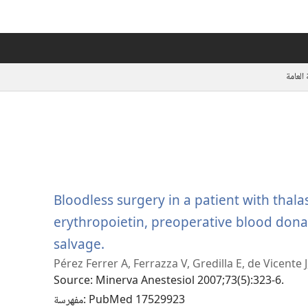
العامة
Bloodless surgery in a patient with thal
erythropoietin, preoperative blood dona
(يفتح
salvage.
Pérez Ferrer A, Ferrazza V, Gredilla E, de Vicente J
نافذة
Source
‎: Minerva Anestesiol 2007;73(5):323-6.
جديدة)
‎: PubMed 17529923
مفهرسة