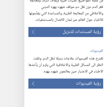
من جملة المواضيع:‏ تقنيات طبية لإيقاف النزف ومعالجة
فقر الدم دون نقل دم،‏ موقف شهود يهوه الديني
والأخلاقي من المعالجة الطبية،‏ والمساعدة التي يقدِّمونها
للأطباء حول العالم عبر لجان الاتصال بالمستشفيات.‏
رؤية المستندات للتنزيل
الفيديوات
تقترح هذه الفيديوات علاجات بديلة لنقل الدم.‏ وتلفت
النظر الى المسائل الطبية والاخلاقية التي يلزم ان يأخذها
الاطباء في الاعتبار حين يعالجون شهود يهوه.‏
رؤية الفيديوات