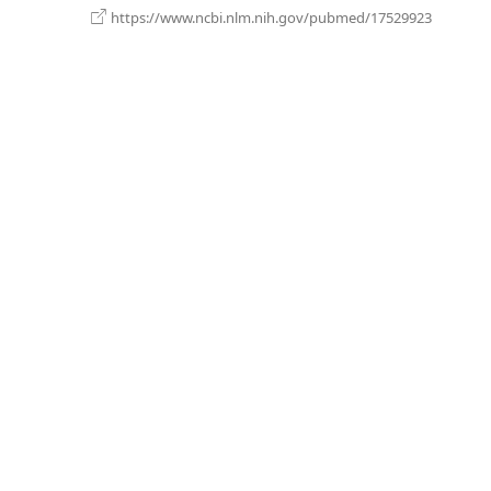
(يفتح
https://www.ncbi.nlm.nih.gov/pubmed/17529923
نافذة
جديدة)