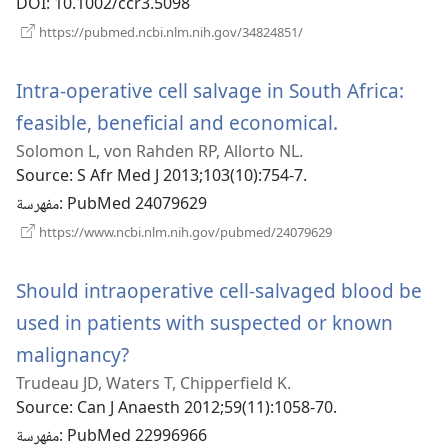
DOI
‎: 10.1002/ccr3.5098
(يفتح
https://pubmed.ncbi.nlm.nih.gov/34824851/
نافذة
جديدة)
Intra-operative cell salvage in South Africa:
(يفتح
feasible, beneficial and economical.
Solomon L, von Rahden RP, Allorto NL.
نافذة
Source
‎: S Afr Med J 2013;103(10):754-7.
جديدة)
‎: PubMed 24079629
مفهرسة
(يفتح
https://www.ncbi.nlm.nih.gov/pubmed/24079629
نافذة
جديدة)
Should intraoperative cell-salvaged blood be
used in patients with suspected or known
(يفتح
malignancy?
Trudeau JD, Waters T, Chipperfield K.
نافذة
Source
‎: Can J Anaesth 2012;59(11):1058-70.
جديدة)
‎: PubMed 22996966
مفهرسة