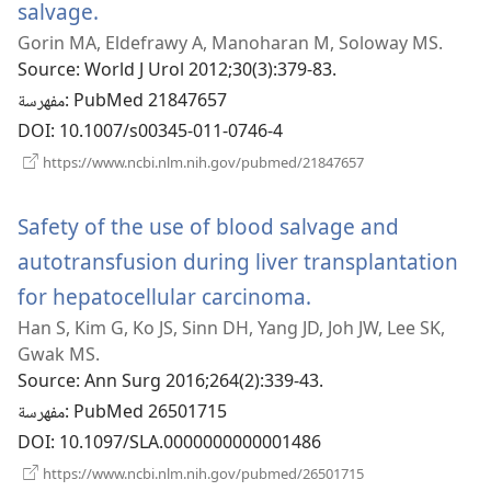
(يفتح
salvage.
Gorin MA, Eldefrawy A, Manoharan M, Soloway MS.
نافذة
Source
‎: World J Urol 2012;30(3):379-83.
جديدة)
‎: PubMed 21847657
مفهرسة
DOI
‎: 10.1007/s00345-011-0746-4
(يفتح
https://www.ncbi.nlm.nih.gov/pubmed/21847657
نافذة
جديدة)
Safety of the use of blood salvage and
autotransfusion during liver transplantation
(يفتح
for hepatocellular carcinoma.
Han S, Kim G, Ko JS, Sinn DH, Yang JD, Joh JW, Lee SK,
نافذة
Gwak MS.
جديدة)
Source
‎: Ann Surg 2016;264(2):339-43.
‎: PubMed 26501715
مفهرسة
DOI
‎: 10.1097/SLA.0000000000001486
(يفتح
https://www.ncbi.nlm.nih.gov/pubmed/26501715
نافذة