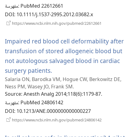
جديدة)
‎: PubMed 22612661
مفهرسة
DOI
‎: 10.1111/j.1537-2995.2012.03682.x
(يفتح
https://www.ncbi.nlm.nih.gov/pubmed/22612661
نافذة
جديدة)
Impaired red blood cell deformability after
transfusion of stored allogeneic blood but
not autologous salvaged blood in cardiac
(يفتح
surgery patients.
Salaria ON, Barodka VM, Hogue CW, Berkowitz DE,
نافذة
Ness PM, Wasey JO, Frank SM.
جديدة)
Source
‎: Anesth Analg 2014;118(6):1179-87.
‎: PubMed 24806142
مفهرسة
DOI
‎: 10.1213/ANE.0000000000000227
(يفتح
https://www.ncbi.nlm.nih.gov/pubmed/24806142
نافذة
جديدة)