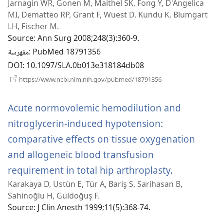
Jarnagin WR, Gonen M, Maithel SK, Fong Y, D'Angelica
ذة
MI, Dematteo RP, Grant F, Wuest D, Kundu K, Blumgart
LH, Fischer M.
Source
‎: Ann Surg 2008;248(3):360-9.
‎: PubMed 18791356
مفهرسة
DOI
‎: 10.1097/SLA.0b013e318184db08
(يفتح
https://www.ncbi.nlm.nih.gov/pubmed/18791356
نافذة
جديدة)
Acute normovolemic hemodilution and
nitroglycerin-induced hypotension:
comparative effects on tissue oxygenation
and allogeneic blood transfusion
(يفتح
requirement in total hip arthroplasty.
Karakaya D, Ustün E, Tür A, Bariş S, Sarihasan B,
نافذة
Sahinoğlu H, Güldoğuş F.
جديدة)
Source
‎: J Clin Anesth 1999;11(5):368-74.