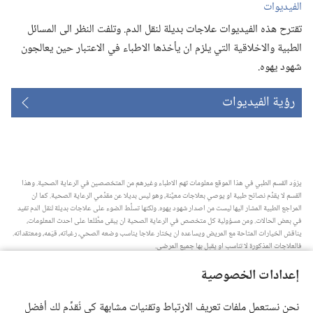
الفيديوات
تقترح هذه الفيديوات علاجات بديلة لنقل الدم.‏ وتلفت النظر الى المسائل
الطبية والاخلاقية التي يلزم ان يأخذها الاطباء في الاعتبار حين يعالجون
شهود يهوه.‏
رؤية الفيديوات
يزوّد القسم الطبي في هذا الموقع معلومات تهم الاطباء وغيرهم من المتخصصين في الرعاية الصحية.‏ وهذا
القسم لا يقدِّم نصائح طبية او يوصي بعلاجات معيَّنة،‏ وهو ليس بديلا عن مقدِّمي الرعاية الصحية.‏ كما ان
المراجع الطبية المشار اليها ليست من اصدار شهود يهوه.‏ ولكنها تسلِّط الضوء على علاجات بديلة لنقل الدم تفيد
في بعض الحالات.‏ ومن مسؤولية كل متخصص في الرعاية الصحية ان يبقى مطَّلعا على احدث المعلومات،‏
يناقش الخيارات المتاحة مع المريض ويساعده ان يختار علاجا يناسب وضعه الصحي،‏ رغباته،‏ قيَمه،‏ ومعتقداته.‏
فالعلاجات المذكورة لا تناسب او يقبل بها جميع المرضى.‏
ملاحظة للمريض:‏ استشر دائما طبيبك او شخصا متخصصا في الرعاية الصحية لتحصل على معلومات حول
إعدادات الخصوصية
المشاكل الصحية والعلاجات المتاحة.‏ واستعن بالطبيب اذا شعرت انك مريض.‏
يلزم استخدام هذا الموقع وفقا لشروط الاستخدام.‏
نحن نستعمل ملفات تعريف الارتباط وتقنيات مشابهة كي نُقدِّم لك أفضل