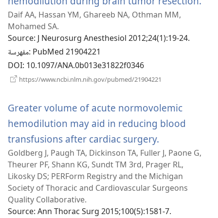
(يفتح
hemodilution during brain tumor resection.
Daif AA, Hassan YM, Ghareeb NA, Othman MM,
افذة
Mohamed SA.
Source
‎: J Neurosurg Anesthesiol 2012;24(1):19-24.
‎: PubMed 21904221
مفهرسة
DOI
‎: 10.1097/ANA.0b013e31822f0346
(يفتح
https://www.ncbi.nlm.nih.gov/pubmed/21904221
نافذة
جديدة)
Greater volume of acute normovolemic
hemodilution may aid in reducing blood
(يفتح
transfusions after cardiac surgery.
Goldberg J, Paugh TA, Dickinson TA, Fuller J, Paone G,
نافذة
Theurer PF, Shann KG, Sundt TM 3rd, Prager RL,
جديدة)
Likosky DS; PERForm Registry and the Michigan
Society of Thoracic and Cardiovascular Surgeons
Quality Collaborative.
Source
‎: Ann Thorac Surg 2015;100(5):1581-7.