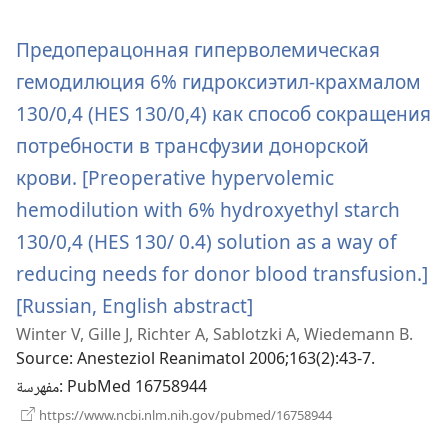
نافذة
جديدة)
Предоперацонная гиперволемическая
гемодилюция 6% гидроксиэтил-крахмалом
130/0,4 (HES 130/0,4) как способ сокращения
потребности в трансфузии донорской
крови. [Preoperative hypervolemic
hemodilution with 6% hydroxyethyl starch
130/0,4 (HES 130/ 0.4) solution as a way of
reducing needs for donor blood transfusion.]
(يفتح
[Russian, English abstract]
Winter V, Gille J, Richter A, Sablotzki A, Wiedemann B.
نافذة
Source
‎: Anesteziol Reanimatol 2006;163(2):43-7.
جديدة)
‎: PubMed 16758944
مفهرسة
(يفتح
https://www.ncbi.nlm.nih.gov/pubmed/16758944
نافذة