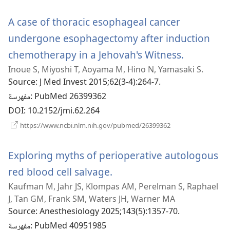
جديدة)
A case of thoracic esophageal cancer
undergone esophagectomy after induction
(يفتح
chemotherapy in a Jehovah's Witness.
Inoue S, Miyoshi T, Aoyama M, Hino N, Yamasaki S.
نافذة
Source
‎: J Med Invest 2015;62(3-4):264-7.
جديدة)
‎: PubMed 26399362
مفهرسة
DOI
‎: 10.2152/jmi.62.264
(يفتح
https://www.ncbi.nlm.nih.gov/pubmed/26399362
نافذة
جديدة)
Exploring myths of perioperative autologous
(يفتح
red blood cell salvage.
Kaufman M, Jahr JS, Klompas AM, Perelman S, Raphael
نافذة
J, Tan GM, Frank SM, Waters JH, Warner MA
جديدة)
Source
‎: Anesthesiology 2025;143(5):1357-70.
‎: PubMed 40951985
مفهرسة