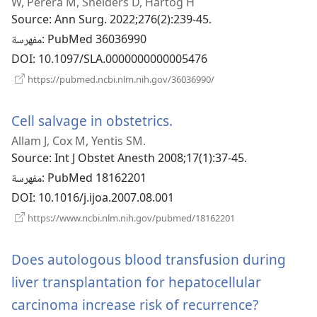
W, Perera M, Sneiders D, Hartog H
جديدة)
Source
‎: Ann Surg. 2022;276(2):239-45.
‎: PubMed 36036990
مفهرسة
DOI
‎: 10.1097/SLA.0000000000005476
(يفتح
https://pubmed.ncbi.nlm.nih.gov/36036990/
نافذة
جديدة)
(يفتح
Cell salvage in obstetrics.
Allam J, Cox M, Yentis SM.
نافذة
Source
‎: Int J Obstet Anesth 2008;17(1):37-45.
جديدة)
‎: PubMed 18162201
مفهرسة
DOI
‎: 10.1016/j.ijoa.2007.08.001
(يفتح
https://www.ncbi.nlm.nih.gov/pubmed/18162201
نافذة
جديدة)
Does autologous blood transfusion during
liver transplantation for hepatocellular
(يفتح
carcinoma increase risk of recurrence?