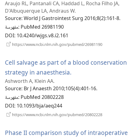
Araujo RL, Pantanali CA, Haddad L, Rocha Filho JA,
نافذة
D'Albuquerque LA, Andraus W.
جديدة)
Source
‎: World J Gastrointest Surg 2016;8(2):161-8.
‎: PubMed 26981190
مفهرسة
DOI
‎: 10.4240/wjgs.v8.i2.161
(يفتح
https://www.ncbi.nlm.nih.gov/pubmed/26981190
نافذة
جديدة)
Cell salvage as part of a blood conservation
(يفتح
strategy in anaesthesia.
Ashworth A, Klein AA.
نافذة
Source
‎: Br J Anaesth 2010;105(4):401-16.
جديدة)
‎: PubMed 20802228
مفهرسة
DOI
‎: 10.1093/bja/aeq244
(يفتح
https://www.ncbi.nlm.nih.gov/pubmed/20802228
نافذة
جديدة)
Phase II comparison study of intraoperative