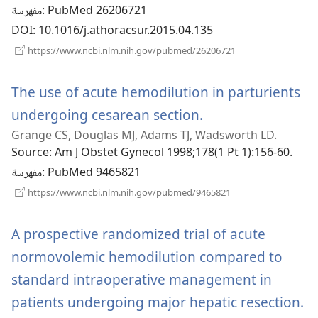
‎: PubMed 26206721
مفهرسة
DOI
‎: 10.1016/j.athoracsur.2015.04.135
(يفتح
https://www.ncbi.nlm.nih.gov/pubmed/26206721
نافذة
جديدة)
The use of acute hemodilution in parturients
(يفتح
undergoing cesarean section.
Grange CS, Douglas MJ, Adams TJ, Wadsworth LD.
نافذة
Source
‎: Am J Obstet Gynecol 1998;178(1 Pt 1):156-60.
جديدة)
‎: PubMed 9465821
مفهرسة
(يفتح
https://www.ncbi.nlm.nih.gov/pubmed/9465821
نافذة
جديدة)
A prospective randomized trial of acute
normovolemic hemodilution compared to
standard intraoperative management in
(يفتح
patients undergoing major hepatic resection.