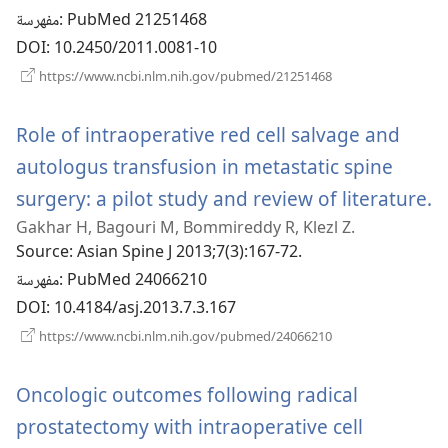
جديدة)
‎: PubMed 21251468
مفهرسة
DOI
‎: 10.2450/2011.0081-10
(يفتح
https://www.ncbi.nlm.nih.gov/pubmed/21251468
نافذة
جديدة)
Role of intraoperative red cell salvage and
autologus transfusion in metastatic spine
(يفتح
surgery: a pilot study and review of literature.
Gakhar H, Bagouri M, Bommireddy R, Klezl Z.
ذة
Source
‎: Asian Spine J 2013;7(3):167-72.
‎: PubMed 24066210
مفهرسة
DOI
‎: 10.4184/asj.2013.7.3.167
(يفتح
https://www.ncbi.nlm.nih.gov/pubmed/24066210
نافذة
جديدة)
Oncologic outcomes following radical
prostatectomy with intraoperative cell