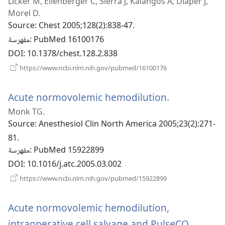
Licker M, Ellenberger C, Sierra J, Kalangos A, Diaper J,
فذة
Morel D.
Source
‎: Chest 2005;128(2):838-47.
‎: PubMed 16100176
مفهرسة
DOI
‎: 10.1378/chest.128.2.838
(يفتح
https://www.ncbi.nlm.nih.gov/pubmed/16100176
نافذة
جديدة)
(يفتح
Acute normovolemic hemodilution.
Monk TG.
نافذة
Source
‎: Anesthesiol Clin North America 2005;23(2):271-
جديدة)
81.
‎: PubMed 15922899
مفهرسة
DOI
‎: 10.1016/j.atc.2005.03.002
(يفتح
https://www.ncbi.nlm.nih.gov/pubmed/15922899
نافذة
جديدة)
Acute normovolemic hemodilution,
intraoperative cell salvage and PulseCO