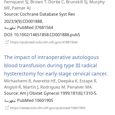
Fernquest SJ, Brown T, Dorée C, Brunskill SJ, Murphy
جديدة)
MF, Palmer AJ
Source
‎: Cochrane Database Syst Rev
2023;9(9):CD001888.
‎: PubMed 37681564
مفهرسة
DOI
‎: 10.1002/14651858.CD001888.pub5
(يفتح
https://pubmed.ncbi.nlm.nih.gov/37681564/
نافذة
جديدة)
The impact of intraoperative autologous
blood transfusion during type III radical
(يفتح
hysterectomy for early-stage cervical cancer.
Mirhashemi R, Averette HE, Deepika K, Estape R,
فذة
Angioli R, Martin J, Rodriguez M, Penalver MA.
Source
‎: Am J Obstet Gynecol 1999;181(6):1310-5.
‎: PubMed 10601905
مفهرسة
(يفتح
https://www.ncbi.nlm.nih.gov/pubmed/10601905
نافذة