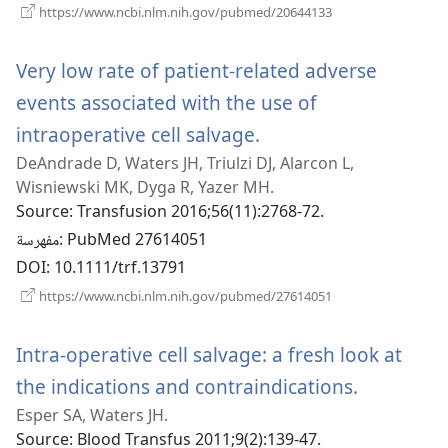
(يفتح
https://www.ncbi.nlm.nih.gov/pubmed/20644133
نافذة
جديدة)
Very low rate of patient-related adverse
events associated with the use of
(يفتح
intraoperative cell salvage.
DeAndrade D, Waters JH, Triulzi DJ, Alarcon L,
نافذة
Wisniewski MK, Dyga R, Yazer MH.
جديدة)
Source
‎: Transfusion 2016;56(11):2768-72.
‎: PubMed 27614051
مفهرسة
DOI
‎: 10.1111/trf.13791
(يفتح
https://www.ncbi.nlm.nih.gov/pubmed/27614051
نافذة
جديدة)
Intra-operative cell salvage: a fresh look at
(يفتح
the indications and contraindications.
Esper SA, Waters JH.
نافذة
Source
‎: Blood Transfus 2011;9(2):139-47.