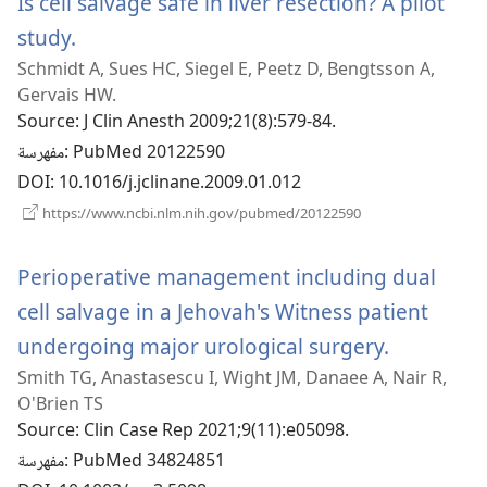
Is cell salvage safe in liver resection? A pilot
(يفتح
study.
Schmidt A, Sues HC, Siegel E, Peetz D, Bengtsson A,
نافذة
Gervais HW.
جديدة)
Source
‎: J Clin Anesth 2009;21(8):579-84.
‎: PubMed 20122590
مفهرسة
DOI
‎: 10.1016/j.jclinane.2009.01.012
(يفتح
https://www.ncbi.nlm.nih.gov/pubmed/20122590
نافذة
جديدة)
Perioperative management including dual
cell salvage in a Jehovah's Witness patient
(يفتح
undergoing major urological surgery.
Smith TG, Anastasescu I, Wight JM, Danaee A, Nair R,
نافذة
O'Brien TS
جديدة)
Source
‎: Clin Case Rep 2021;9(11):e05098.
‎: PubMed 34824851
مفهرسة