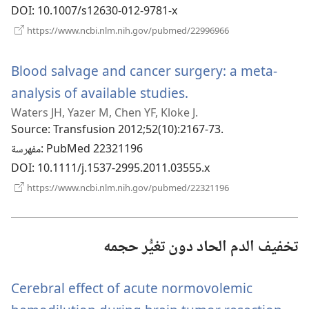
DOI
‎: 10.1007/s12630-012-9781-x
(يفتح
https://www.ncbi.nlm.nih.gov/pubmed/22996966
نافذة
جديدة)
Blood salvage and cancer surgery: a meta-
(يفتح
analysis of available studies.
Waters JH, Yazer M, Chen YF, Kloke J.
نافذة
Source
‎: Transfusion 2012;52(10):2167-73.
جديدة)
‎: PubMed 22321196
مفهرسة
DOI
‎: 10.1111/j.1537-2995.2011.03555.x
(يفتح
https://www.ncbi.nlm.nih.gov/pubmed/22321196
نافذة
جديدة)
تخفيف الدم الحاد دون تغيُّر حجمه
Cerebral effect of acute normovolemic