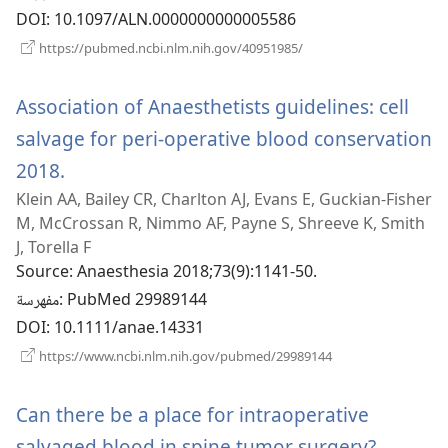
DOI
‎: 10.1097/ALN.0000000000005586
(يفتح
https://pubmed.ncbi.nlm.nih.gov/40951985/
نافذة
جديدة)
Association of Anaesthetists guidelines: cell
salvage for peri-operative blood conservation
(يفتح
2018.
Klein AA, Bailey CR, Charlton AJ, Evans E, Guckian-Fisher
نافذة
M, McCrossan R, Nimmo AF, Payne S, Shreeve K, Smith
جديدة)
J, Torella F
Source
‎: Anaesthesia 2018;73(9):1141-50.
‎: PubMed 29989144
مفهرسة
DOI
‎: 10.1111/anae.14331
(يفتح
https://www.ncbi.nlm.nih.gov/pubmed/29989144
نافذة
جديدة)
Can there be a place for intraoperative
(يفتح
salvaged blood in spine tumor surgery?