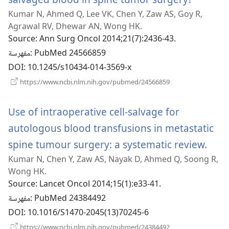
Kumar N, Ahmed Q, Lee VK, Chen Y, Zaw AS, Goy R,
نافذة
Agrawal RV, Dhewar AN, Wong HK.
جديدة)
Source
‎: Ann Surg Oncol 2014;21(7):2436-43.
‎: PubMed 24566859
مفهرسة
DOI
‎: 10.1245/s10434-014-3569-x
(يفتح
https://www.ncbi.nlm.nih.gov/pubmed/24566859
نافذة
جديدة)
Use of intraoperative cell-salvage for
autologous blood transfusions in metastatic
(يفتح
spine tumour surgery: a systematic review.
Kumar N, Chen Y, Zaw AS, Nayak D, Ahmed Q, Soong R,
نافذة
Wong HK.
Source
‎: Lancet Oncol 2014;15(1):e33-41.
‎: PubMed 24384492
مفهرسة
DOI
‎: 10.1016/S1470-2045(13)70245-6
(يفتح
https://www.ncbi.nlm.nih.gov/pubmed/24384492