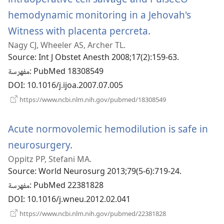
hemodynamic monitoring in a Jehovah's
(يفتح
Witness with placenta percreta.
Nagy CJ, Wheeler AS, Archer TL.
نافذة
Source
‎: Int J Obstet Anesth 2008;17(2):159-63.
جديدة)
‎: PubMed 18308549
مفهرسة
DOI
‎: 10.1016/j.ijoa.2007.07.005
(يفتح
https://www.ncbi.nlm.nih.gov/pubmed/18308549
نافذة
جديدة)
Acute normovolemic hemodilution is safe in
(يفتح
neurosurgery.
Oppitz PP, Stefani MA.
نافذة
Source
‎: World Neurosurg 2013;79(5-6):719-24.
جديدة)
‎: PubMed 22381828
مفهرسة
DOI
‎: 10.1016/j.wneu.2012.02.041
(يفتح
https://www.ncbi.nlm.nih.gov/pubmed/22381828
نافذة