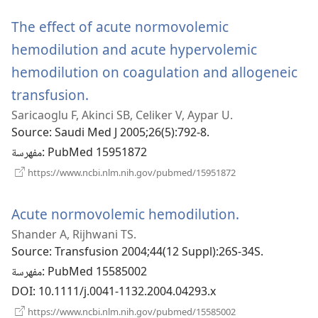
جديدة)
The effect of acute normovolemic
hemodilution and acute hypervolemic
hemodilution on coagulation and allogeneic
(يفتح
transfusion.
Saricaoglu F, Akinci SB, Celiker V, Aypar U.
نافذة
Source
‎: Saudi Med J 2005;26(5):792-8.
جديدة)
‎: PubMed 15951872
مفهرسة
(يفتح
https://www.ncbi.nlm.nih.gov/pubmed/15951872
نافذة
جديدة)
(يفتح
Acute normovolemic hemodilution.
Shander A, Rijhwani TS.
نافذة
Source
‎: Transfusion 2004;44(12 Suppl):26S-34S.
جديدة)
‎: PubMed 15585002
مفهرسة
DOI
‎: 10.1111/j.0041-1132.2004.04293.x
(يفتح
https://www.ncbi.nlm.nih.gov/pubmed/15585002