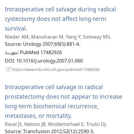
جديدة)
Intraoperative cell salvage during radical
cystectomy does not affect long-term
(يفتح
survival.
Nieder AM, Manoharan M, Yang Y, Soloway MS.
نافذة
Source
‎: Urology 2007;69(5):881-4.
جديدة)
‎: PubMed 17482926
مفهرسة
DOI
‎: 10.1016/j.urology.2007.01.060
(يفتح
https://www.ncbi.nlm.nih.gov/pubmed/17482926
نافذة
جديدة)
Intraoperative cell salvage in radical
prostatectomy does not appear to increase
long-term biochemical recurrence,
(يفتح
metastases, or mortality.
Raval JS, Nelson JB, Woldemichael E, Triulzi DJ.
نافذة
Source
‎: Transfusion 2012;52(12):2590-3.