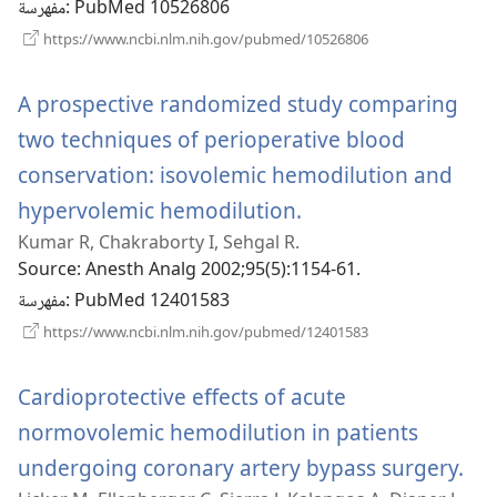
‎: PubMed 10526806
مفهرسة
(يفتح
https://www.ncbi.nlm.nih.gov/pubmed/10526806
نافذة
جديدة)
A prospective randomized study comparing
two techniques of perioperative blood
conservation: isovolemic hemodilution and
(يفتح
hypervolemic hemodilution.
Kumar R, Chakraborty I, Sehgal R.
نافذة
Source
‎: Anesth Analg 2002;95(5):1154-61.
جديدة)
‎: PubMed 12401583
مفهرسة
(يفتح
https://www.ncbi.nlm.nih.gov/pubmed/12401583
نافذة
جديدة)
Cardioprotective effects of acute
normovolemic hemodilution in patients
(يفتح
undergoing coronary artery bypass surgery.