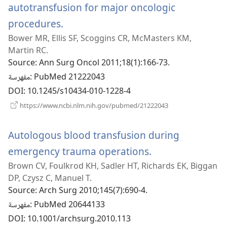
autotransfusion for major oncologic
(يفتح
procedures.
Bower MR, Ellis SF, Scoggins CR, McMasters KM,
نافذة
Martin RC.
جديدة)
Source
‎: Ann Surg Oncol 2011;18(1):166-73.
‎: PubMed 21222043
مفهرسة
DOI
‎: 10.1245/s10434-010-1228-4
(يفتح
https://www.ncbi.nlm.nih.gov/pubmed/21222043
نافذة
جديدة)
Autologous blood transfusion during
(يفتح
emergency trauma operations.
Brown CV, Foulkrod KH, Sadler HT, Richards EK, Biggan
نافذة
DP, Czysz C, Manuel T.
جديدة)
Source
‎: Arch Surg 2010;145(7):690-4.
‎: PubMed 20644133
مفهرسة
DOI
‎: 10.1001/archsurg.2010.113