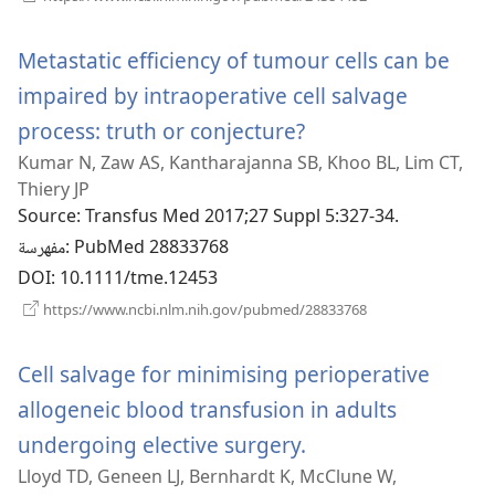
نافذة
جديدة)
Metastatic efficiency of tumour cells can be
impaired by intraoperative cell salvage
(يفتح
process: truth or conjecture?
Kumar N, Zaw AS, Kantharajanna SB, Khoo BL, Lim CT,
نافذة
Thiery JP
جديدة)
Source
‎: Transfus Med 2017;27 Suppl 5:327-34.
‎: PubMed 28833768
مفهرسة
DOI
‎: 10.1111/tme.12453
(يفتح
https://www.ncbi.nlm.nih.gov/pubmed/28833768
نافذة
جديدة)
Cell salvage for minimising perioperative
allogeneic blood transfusion in adults
(يفتح
undergoing elective surgery.
Lloyd TD, Geneen LJ, Bernhardt K, McClune W,
نافذة