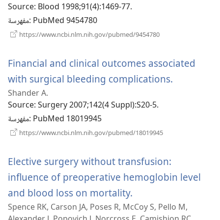
جديدة)
Source
‎: Blood 1998;91(4):1469-77.
‎: PubMed 9454780
مفهرسة
(يفتح
https://www.ncbi.nlm.nih.gov/pubmed/9454780
نافذة
جديدة)
Financial and clinical outcomes associated
(يفتح
with surgical bleeding complications.
Shander A.
نافذة
Source
‎: Surgery 2007;142(4 Suppl):S20-5.
جديدة)
‎: PubMed 18019945
مفهرسة
(يفتح
https://www.ncbi.nlm.nih.gov/pubmed/18019945
نافذة
جديدة)
Elective surgery without transfusion:
influence of preoperative hemoglobin level
(يفتح
and blood loss on mortality.
Spence RK, Carson JA, Poses R, McCoy S, Pello M,
نافذة
Alexander J, Popovich J, Norcross E, Camishion RC.