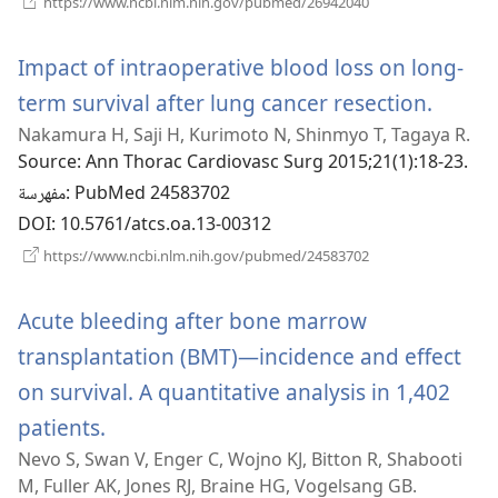
https://www.ncbi.nlm.nih.gov/pubmed/26942040
نافذة
جديدة)
Impact of intraoperative blood loss on long-
(يفتح
term survival after lung cancer resection.
Nakamura H, Saji H, Kurimoto N, Shinmyo T, Tagaya R.
نافذة
Source
‎: Ann Thorac Cardiovasc Surg 2015;21(1):18-23.
جديدة)
‎: PubMed 24583702
مفهرسة
DOI
‎: 10.5761/atcs.oa.13-00312
(يفتح
https://www.ncbi.nlm.nih.gov/pubmed/24583702
نافذة
جديدة)
Acute bleeding after bone marrow
transplantation (BMT)—incidence and effect
on survival. A quantitative analysis in 1,402
(يفتح
patients.
Nevo S, Swan V, Enger C, Wojno KJ, Bitton R, Shabooti
نافذة
M, Fuller AK, Jones RJ, Braine HG, Vogelsang GB.