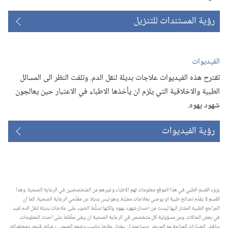
رؤية المستندات للتنزيل
الفيديوات
تقترح هذه الفيديوات علاجات بديلة لنقل الدم.‏ وتلفت النظر الى المسائل
الطبية والاخلاقية التي يلزم ان يأخذها الاطباء في الاعتبار حين يعالجون
شهود يهوه.‏
رؤية الفيديوات
يزوّد القسم الطبي في هذا الموقع معلومات تهم الاطباء وغيرهم من المتخصصين في الرعاية الصحية.‏ وهذا
القسم لا يقدِّم نصائح طبية او يوصي بعلاجات معيَّنة،‏ وهو ليس بديلا عن مقدِّمي الرعاية الصحية.‏ كما ان
المراجع الطبية المشار اليها ليست من اصدار شهود يهوه.‏ ولكنها تسلِّط الضوء على علاجات بديلة لنقل الدم تفيد
في بعض الحالات.‏ ومن مسؤولية كل متخصص في الرعاية الصحية ان يبقى مطَّلعا على احدث المعلومات،‏
يناقش الخيارات المتاحة مع المريض ويساعده ان يختار علاجا يناسب وضعه الصحي،‏ رغباته،‏ قيَمه،‏ ومعتقداته.‏