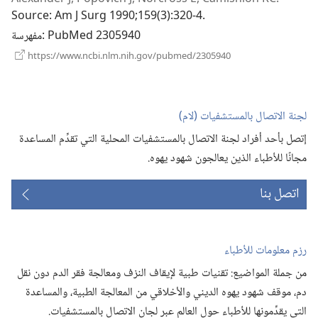
جديدة)
Source
‎: Am J Surg 1990;159(3):320-4.
‎: PubMed 2305940
مفهرسة
(يفتح
https://www.ncbi.nlm.nih.gov/pubmed/2305940
نافذة
جديدة)
لجنة الاتصال بالمستشفيات (‏لام)‏
إتصل بأحد أفراد لجنة الاتصال بالمستشفيات المحلية التي تقدِّم المساعدة
مجانًا للأطباء الذين يعالجون شهود يهوه.‏
اتصل بنا
رزم معلومات للأطباء
من جملة المواضيع:‏ تقنيات طبية لإيقاف النزف ومعالجة فقر الدم دون نقل
دم،‏ موقف شهود يهوه الديني والأخلاقي من المعالجة الطبية،‏ والمساعدة
التي يقدِّمونها للأطباء حول العالم عبر لجان الاتصال بالمستشفيات.‏