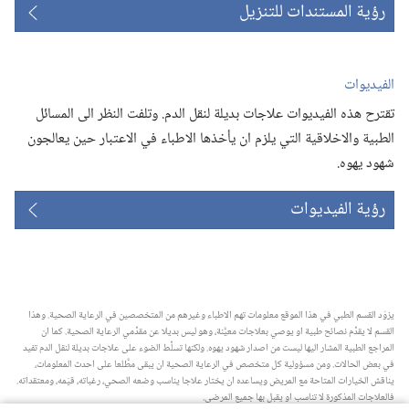
رؤية المستندات للتنزيل
الفيديوات
تقترح هذه الفيديوات علاجات بديلة لنقل الدم.‏ وتلفت النظر الى المسائل
الطبية والاخلاقية التي يلزم ان يأخذها الاطباء في الاعتبار حين يعالجون
شهود يهوه.‏
رؤية الفيديوات
يزوّد القسم الطبي في هذا الموقع معلومات تهم الاطباء وغيرهم من المتخصصين في الرعاية الصحية.‏ وهذا
القسم لا يقدِّم نصائح طبية او يوصي بعلاجات معيَّنة،‏ وهو ليس بديلا عن مقدِّمي الرعاية الصحية.‏ كما ان
المراجع الطبية المشار اليها ليست من اصدار شهود يهوه.‏ ولكنها تسلِّط الضوء على علاجات بديلة لنقل الدم تفيد
في بعض الحالات.‏ ومن مسؤولية كل متخصص في الرعاية الصحية ان يبقى مطَّلعا على احدث المعلومات،‏
يناقش الخيارات المتاحة مع المريض ويساعده ان يختار علاجا يناسب وضعه الصحي،‏ رغباته،‏ قيَمه،‏ ومعتقداته.‏
فالعلاجات المذكورة لا تناسب او يقبل بها جميع المرضى.‏