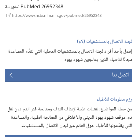
جديدة)
‎: PubMed 26952348
مفهرسة
(يفتح
https://www.ncbi.nlm.nih.gov/pubmed/26952348
نافذة
جديدة)
لجنة الاتصال بالمستشفيات (‏لام)‏
إتصل بأحد أفراد لجنة الاتصال بالمستشفيات المحلية التي تقدِّم المساعدة
مجانًا للأطباء الذين يعالجون شهود يهوه.‏
اتصل بنا
رزم معلومات للأطباء
من جملة المواضيع:‏ تقنيات طبية لإيقاف النزف ومعالجة فقر الدم دون نقل
دم،‏ موقف شهود يهوه الديني والأخلاقي من المعالجة الطبية،‏ والمساعدة
التي يقدِّمونها للأطباء حول العالم عبر لجان الاتصال بالمستشفيات.‏