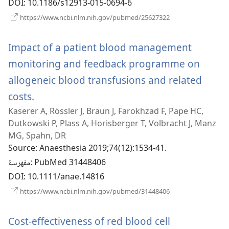
DOI
‎: 10.1186/s12913-015-0694-6
(يفتح
https://www.ncbi.nlm.nih.gov/pubmed/25627322
نافذة
جديدة)
Impact of a patient blood management
monitoring and feedback programme on
allogeneic blood transfusions and related
(يفتح
costs.
Kaserer A, Rössler J, Braun J, Farokhzad F, Pape HC,
نافذة
Dutkowski P, Plass A, Horisberger T, Volbracht J, Manz
جديدة)
MG, Spahn, DR
Source
‎: Anaesthesia 2019;74(12):1534-41.
‎: PubMed 31448406
مفهرسة
DOI
‎: 10.1111/anae.14816
(يفتح
https://www.ncbi.nlm.nih.gov/pubmed/31448406
نافذة
جديدة)
Cost-effectiveness of red blood cell