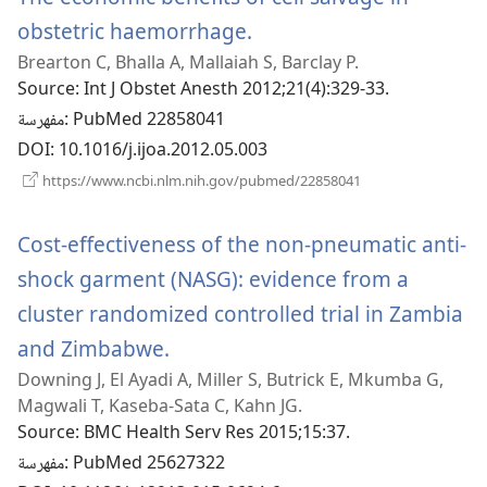
(يفتح
obstetric haemorrhage.
Brearton C, Bhalla A, Mallaiah S, Barclay P.
نافذة
Source
‎: Int J Obstet Anesth 2012;21(4):329-33.
جديدة)
‎: PubMed 22858041
مفهرسة
DOI
‎: 10.1016/j.ijoa.2012.05.003
(يفتح
https://www.ncbi.nlm.nih.gov/pubmed/22858041
نافذة
جديدة)
Cost-effectiveness of the non-pneumatic anti-
shock garment (NASG): evidence from a
cluster randomized controlled trial in Zambia
(يفتح
and Zimbabwe.
Downing J, El Ayadi A, Miller S, Butrick E, Mkumba G,
نافذة
Magwali T, Kaseba-Sata C, Kahn JG.
جديدة)
Source
‎: BMC Health Serv Res 2015;15:37.
‎: PubMed 25627322
مفهرسة