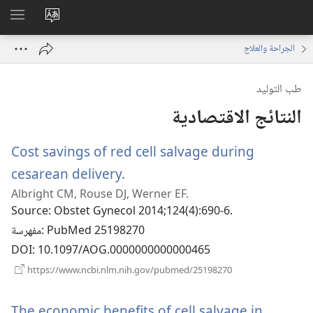
تغيير
اظهر
لغة
القائم
الجراحة والعلاج
الموقع
طب التوليد
النتائج الاقتصادية
Cost savings of red cell salvage during
(يفتح
cesarean delivery.
Albright CM, Rouse DJ, Werner EF.
نافذة
Source
‎: Obstet Gynecol 2014;124(4):690-6.
جديدة)
‎: PubMed 25198270
مفهرسة
DOI
‎: 10.1097/AOG.0000000000000465
(يفتح
https://www.ncbi.nlm.nih.gov/pubmed/25198270
نافذة
جديدة)
The economic benefits of cell salvage in