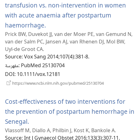
transfusion vs. non-intervention in women
with acute anaemia after postpartum
(يفتح
haemorrhage.
Prick BW, Duvekot JJ, van der Moer PE, van Gemund N,
نافذة
van der Salm PC, Jansen AJ, van Rhenen DJ, Mol BW,
جديدة)
Uyl-de Groot CA.
Source
‎: Vox Sang 2014;107(4):381-8.
‎: PubMed 25130704
مفهرسة
DOI
‎: 10.1111/vox.12181
(يفتح
https://www.ncbi.nlm.nih.gov/pubmed/25130704
نافذة
جديدة)
Cost-effectiveness of two interventions for
the prevention of postpartum hemorrhage in
(يفتح
Senegal.
Vlassoff M, Diallo A, Philbin J, Kost K, Bankole A.
نافذة
Source
‎: Int J Gynaecol Obstet 2016;133(3):307-11.