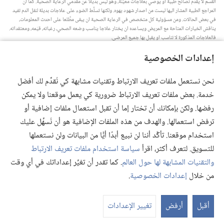
القسم لا يقدِّم نصائح طبية او يوصي بعلاجات معيَّنة،‏ وهو ليس بديلا عن مقدِّمي الرعاية الصحية.‏ كما ان
المراجع الطبية المشار اليها ليست من اصدار شهود يهوه.‏ ولكنها تسلِّط الضوء على علاجات بديلة لنقل الدم تفيد
في بعض الحالات.‏ ومن مسؤولية كل متخصص في الرعاية الصحية ان يبقى مطَّلعا على احدث المعلومات،‏
يناقش الخيارات المتاحة مع المريض ويساعده ان يختار علاجا يناسب وضعه الصحي،‏ رغباته،‏ قيَمه،‏ ومعتقداته.‏
فالعلاجات المذكورة لا تناسب او يقبل بها جميع المرضى.‏
ملاحظة للمريض:‏ استشر دائما طبيبك او شخصا متخصصا في الرعاية الصحية لتحصل على معلومات حول
إعدادات الخصوصية
المشاكل الصحية والعلاجات المتاحة.‏ واستعن بالطبيب اذا شعرت انك مريض.‏
يلزم استخدام هذا الموقع وفقا لشروط الاستخدام.‏
نحن نستعمل ملفات تعريف الارتباط وتقنيات مشابهة كي نُقدِّم لك أفضل
خدمة. بعض ملفات تعريف الارتباط ضرورية كي يعمل موقعنا ولا يمكن
رفضها. ولكن بإمكانك أن تختار إما أن تقبل استعمال ملفات إضافية أو
ترفض استعمالها. والهدف من هذه الملفات الإضافية هو أن نُسهِّل عليك
إعدادات المظهر
استخدام موقعنا. تأكَّد أننا لن نبيع أبدًا أيًّا من البيانات ولن نستعملها
للتسويق. لتعرف أكثر، اقرأ
سياسة استخدام ملفات تعريف الارتباط
والتقنيات المشابهة لها حول العالم
. كما تقدر أن تغيِّر إعداداتك في أي وقت
Copyright
© 2026 .Watch Tower Bible and Tract Society of Pennsylvania
من خلال
إعدادات الخصوصية
.
شروط الاستخدام
|
سياسة الخصوصية
|
إعدادات الخصوصية
أقبل
أرفض
تغيير الإعدادات