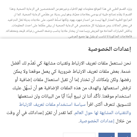
يزوّد القسم الطبي في هذا الموقع معلومات تهم الاطباء وغيرهم من المتخصصين في الرعاية الصحية.‏ وهذا
القسم لا يقدِّم نصائح طبية او يوصي بعلاجات معيَّنة،‏ وهو ليس بديلا عن مقدِّمي الرعاية الصحية.‏ كما ان
المراجع الطبية المشار اليها ليست من اصدار شهود يهوه.‏ ولكنها تسلِّط الضوء على علاجات بديلة لنقل الدم تفيد
في بعض الحالات.‏ ومن مسؤولية كل متخصص في الرعاية الصحية ان يبقى مطَّلعا على احدث المعلومات،‏
يناقش الخيارات المتاحة مع المريض ويساعده ان يختار علاجا يناسب وضعه الصحي،‏ رغباته،‏ قيَمه،‏ ومعتقداته.‏
فالعلاجات المذكورة لا تناسب او يقبل بها جميع المرضى.‏
ملاحظة للمريض:‏ استشر دائما طبيبك او شخصا متخصصا في الرعاية الصحية لتحصل على معلومات حول
إعدادات الخصوصية
المشاكل الصحية والعلاجات المتاحة.‏ واستعن بالطبيب اذا شعرت انك مريض.‏
يلزم استخدام هذا الموقع وفقا لشروط الاستخدام.‏
نحن نستعمل ملفات تعريف الارتباط وتقنيات مشابهة كي نُقدِّم لك أفضل
خدمة. بعض ملفات تعريف الارتباط ضرورية كي يعمل موقعنا ولا يمكن
رفضها. ولكن بإمكانك أن تختار إما أن تقبل استعمال ملفات إضافية أو
ترفض استعمالها. والهدف من هذه الملفات الإضافية هو أن نُسهِّل عليك
إعدادات المظهر
استخدام موقعنا. تأكَّد أننا لن نبيع أبدًا أيًّا من البيانات ولن نستعملها
للتسويق. لتعرف أكثر، اقرأ
سياسة استخدام ملفات تعريف الارتباط
والتقنيات المشابهة لها حول العالم
. كما تقدر أن تغيِّر إعداداتك في أي وقت
Copyright
© 2026 .Watch Tower Bible and Tract Society of Pennsylvania
من خلال
إعدادات الخصوصية
.
شروط الاستخدام
|
سياسة الخصوصية
|
إعدادات الخصوصية