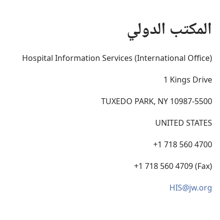
المكتب الدولي
Hospital Information Services ‎(‎International Office‎)‎
1‎ Kings Drive
TUXEDO PARK‎,‎ NY 10987‎-‎5500‎
UNITED STATES
‎+‎1‎ 718‎ 560‎ 4700‎
‎+‎1‎ 718‎ 560‎ 4709‎ ‎(‎Fax‎)‎
HIS‎@‎jw‎.‎org