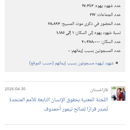
عدد شهود يهوه:‏
١٧٬٣٤٣
عدد الجماعات:‏
٢١٧
عدد الحضور في ذكرى موت المسيح:‏
٢٨٬٨٩٣
نسبة شهود يهوه إلى السكان:‏
١ إلى
١٬١٨٥
عدد السكان:‏
٢٠٬٣٨٨٬٠٠٠
عدد المسجونين بسبب إيمانهم:‏
٠
شهود ليهوه مسجونون بسبب إيمانهم (‏حسب الموقع)‏
قازاخستان
2026-04-30
اللجنة المعنية بحقوق الإنسان التابعة للأمم المتحدة
تُصدِر قرارًا لصالح تيمور أحمدوف