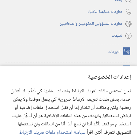
بحث
معلومات مساعِدة للأطباء
معلومات للمسؤولين الحكوميين والصحافيين
تعليمات
التبرعات
(يفتح
نافذة
جديدة)
مكتبة برج المراقبة الالكترونية
™
(يفتح
إعدادات الخصوصية
نافذة
JW Hub
جديدة)
(يفتح
نحن نستعمل ملفات تعريف الارتباط وتقنيات مشابهة كي نُقدِّم لك أفضل
نافذة
®
خدمة. بعض ملفات تعريف الارتباط ضرورية كي يعمل موقعنا ولا يمكن
تطبيق
JW Library
جديدة)
رفضها. ولكن بإمكانك أن تختار إما أن تقبل استعمال ملفات إضافية أو
مكتبة برج المراقبة
ترفض استعمالها. والهدف من هذه الملفات الإضافية هو أن نُسهِّل عليك
استخدام موقعنا. تأكَّد أننا لن نبيع أبدًا أيًّا من البيانات ولن نستعملها
للتسويق. لتعرف أكثر، اقرأ
سياسة استخدام ملفات تعريف الارتباط