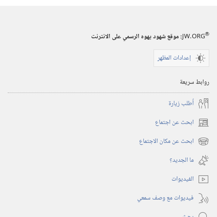
®
JW.ORG
:‏ موقع شهود يهوه الرسمي على الانترنت
إعدادات المظهر
روابط سريعة
أُطلب زيارة
ابحث عن اجتماع
(يفتح
نافذة
ابحث عن مكان الاجتماع
(يفتح
جديدة)
نافذة
ما الجديد؟‏
جديدة)
الفيديوات
فيديوات مع وصف سمعي