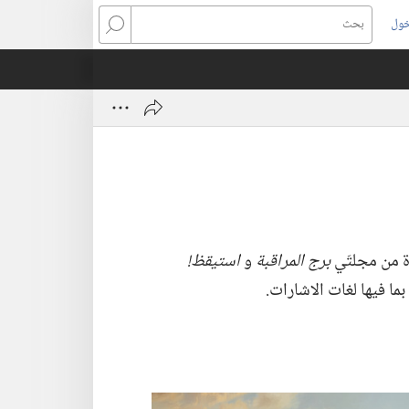
خول
بحث
رة من مجلتَي
برج المراقبة
و
استيقظ!‏
ما فيها لغات الاشارات.‏