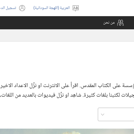
العربية (اللهجة السودانية)
تسجيل الد
اختر
(يفتح
اللغة
نافذة
من نحن
جديدة)
سة على الكتاب المقدس.‏ اقرأ على الانترنت او نزِّل الاعداد الاخي
ات لكتبنا بلغات كثيرة.‏ شاهِد او نزِّل فيديوات بالعديد من اللغات،‏ ب