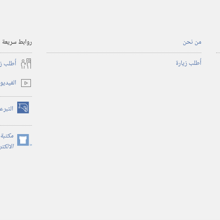
من نحن
روابط سريعة
أُطلب زيارة
أُطلب ز
الفيديو
التبرع
(يفتح
نافذة
جديدة)
مكتبة 
(يفتح
الالكت
نافذة
جديدة)