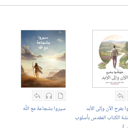
ارات
مشاركة
خيارات
خيارات
مشاركة
زيل
عيشوا
تنزيل
تنزيل
سيروا
 بفرح الآن وإلى الأبد
سيروا بشجاعة مع اللّٰه
اصدارات
بفرح
الاصدارات
التسجيلات
بشجاعة
قشة الكتاب المقدس بأسلوب
شوا
الآن
سيروا
السمعية
مع
)‏