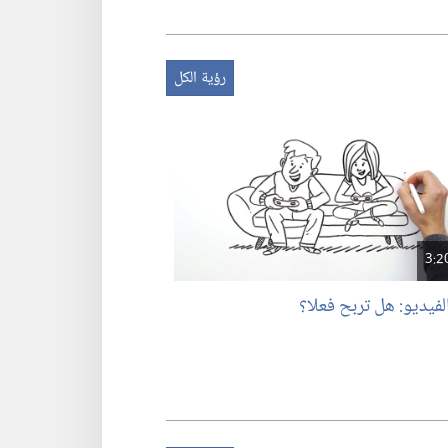
رؤية الكل
3:2
لفيديو: هل تربح فعلا؟