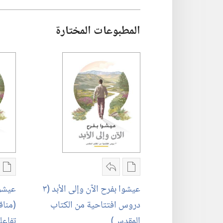
الدراسية)‏
(‏الطبعة
مايو‏
‏‎أيار/
الدراسية)‏
المطبوعات المختارة
مايو‏
‏‎أيار/
مايو‏
خيارات
مشاركة
خي
تنزيل
عيشوا
تن
عيشوا بفرح الآن وإلى الأبد (‏٣
عيشوا
الاصدارات
بفرح
ال
دروس افتتاحية من الكتاب
(‏منا
عيشوا
الآن
عي
المقدس)‏
تفاعلي