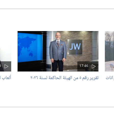
0
17:46
انات
تقرير رقم ٥‎ من الهيئة الحاكمة لسنة ٢٠٢٦‏
ألعاب ا