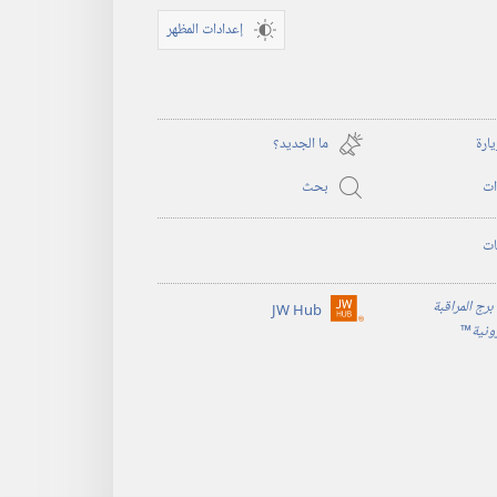
إعدادات المظهر
يارة
ما الجديد؟‏
ات
بحث
ات
برج المراقبة
JW Hub
(يفتح
رونية
™
نافذة
جديدة)