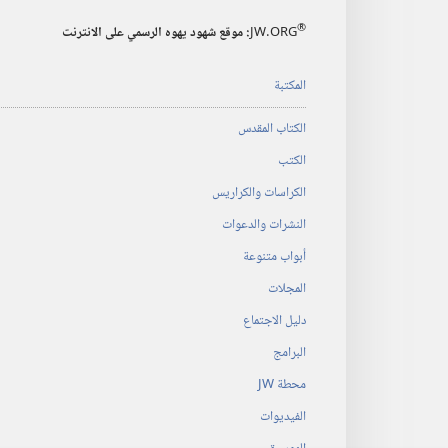
®
JW.ORG
:‏ موقع شهود يهوه الرسمي على الانترنت
المكتبة
الكتاب المقدس
الكتب
الكراسات والكراريس
النشرات والدعوات
أبواب متنوعة
المجلات
دليل الاجتماع
البرامج
محطة‏ ‏JW
الفيديوات