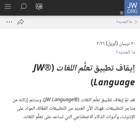
JW.ORG
تسجيل
تغيير
البحث
اظهر
الدخول
لغة
في
القائم
(يفتح
ما الجديد؟‏
الموقع
JW.ORG
نافذة
جديدة)
٣٠ نيسان (‏أبريل)‏ ٢٠٢٦
ما الجديد؟‏
إيقاف تطبيق
تعلُّم اللغات
(‏
®JW
Language
‏)‏
لقد تمَّ إيقاف تطبيق
تعلُّم اللغات
(‏
®JW Language
‏)‏،‏ وستتم إزالته من
متاجر التطبيقات.‏ فهناك الآن العديد من التطبيقات الفعَّالة،‏ المواد على
الإنترنت،‏ وأدوات الذكاء الاصطناعي التي تساعد على تعلُّم اللغات.‏