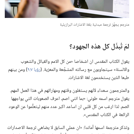
مترجم يجهِّز ترجمة مبدئية بلغة الاشارات البرازيلية
لمَ تُبذَل كل هذه الجهود؟‏
يقول الكتاب المقدس ان اشخاصا «من كل الامم والقبائل والشعوب
والالسنة» سيتجاوبون مع رسالته المشجِّعة والمعزية.‏ (‏
رؤيا ٧:‏٩
‏)‏ ومن بينهم
طبعا الذين يستخدمون لغة الاشارات.‏
والمترجمون سعداء لأنهم يستغلون وقتهم ومهاراتهم في هذا العمل المهم.‏
يقول مترجم اسمه طوني:‏ «بما انني اصم،‏ اعرف الصعوبات التي يواجهها
الصم.‏ لذا ارغب من كل قلبي ان اساعد اكبر عدد منهم ليتعلَّموا عن الوعود
الرائعة في الكتاب المقدس».‏
وتذكر مترجمة اسمها أماندا:‏ «ان عملي السابق لا يضاهي ترجمة الاصدارات