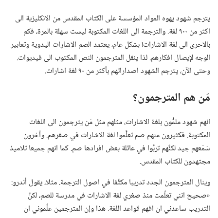
يترجم شهود يهوه المواد المؤسسة على الكتاب المقدس من الانكليزية الى
اكثر من ٩٠٠ لغة.‏ والترجمة الى اللغات المكتوبة ليست سهلة بالمرة،‏ فكم
بالاحرى الى لغة الاشارات!‏ بشكل عام،‏ يعتمد الصم الاشارات اليدوية وتعابير
الوجه لإيصال افكارهم.‏ لذا ينقل المترجمون النص المكتوب الى فيديوات.‏
وحتى الآن،‏ يترجم الشهود اصداراتهم بأكثر من ٩٠ لغة اشارات.‏
مَن هم المترجمون؟‏
انهم شهود ملمُّون بلغة الاشارات،‏ مثلهم مثل مَن يترجمون الى اللغات
المكتوبة.‏ فكثيرون منهم صم تعلَّموا لغة الاشارات في صغرهم.‏ وآخرون
سَمَعهم جيد لكنَّهم تربَّوا في عائلة بعض افرادها صم.‏ كما انهم جميعا تلاميذ
مجتهدون للكتاب المقدس.‏
وينال المترجمون الجدد تدريبا مكثَّفا في اصول الترجمة.‏ مثلا،‏ يقول أندرو:‏
«صحيح انني تعلَّمت منذ صغري لغة الاشارات في مدرسة للصم،‏ لكنَّ
التدريب ساعدني ان افهم قواعد اللغة.‏ هذا وإن المترجمين علَّموني ان