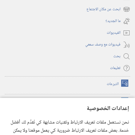
(يفتح
نافذة
ابحث عن مكان الاجتماع
(يفتح
جديدة)
نافذة
ما الجديد؟‏
جديدة)
الفيديوات
فيديوات مع وصف سمعي
بحث
تعليمات
التبرعات
(يفتح
نافذة
جديدة)
مكتبة برج المراقبة الالكترونية
™
(يفتح
إعدادات الخصوصية
نافذة
JW Hub
جديدة)
(يفتح
نحن نستعمل ملفات تعريف الارتباط وتقنيات مشابهة كي نُقدِّم لك أفضل
نافذة
®
خدمة. بعض ملفات تعريف الارتباط ضرورية كي يعمل موقعنا ولا يمكن
تطبيق
JW Library
جديدة)