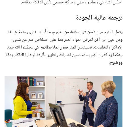
احسِّن اشاراتي وتعابير وجهي وحركة جسمي لأنقل الافكار بدقة».‏
ترجمة عالية الجودة
يعمل المترجمون ضمن فرق مؤلفة من مترجم،‏ مدقِّق للمعنى،‏ ومصحِّح للغة.‏
ومن حين الى آخر،‏ تُعرَض المواد المترجَمة على اشخاص صم من شتى
الاماكن والخلفيات.‏ فيستعين المترجمون بملاحظاتهم كي يحسِّنوا الترجمة.‏
وهكذا يتأكدون انهم يستخدمون اشارات وتعابير مألوفة لينقلوا الافكار بدقة
ووضوح.‏