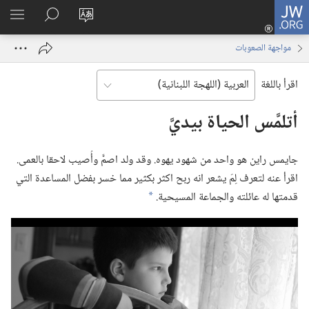
JW.ORG
تسجيل
تغيير
البحث
اظهر
الدخول
لغة
في
القائم
(يفتح
مواجهة الصعوبات
الموقع
JW.ORG
نافذة
جديدة)
اقرأ باللغة
أتلمَّس الحياة بيديَّ
جايمس راين هو واحد من شهود يهوه.‏ وقد ولد اصمَّ وأُصيب لاحقا بالعمى.‏
اقرأ عنه لتعرف لِمَ يشعر انه ربح اكثر بكثير مما خسر بفضل المساعدة التي
قدمتها له عائلته والجماعة المسيحية.‏
a