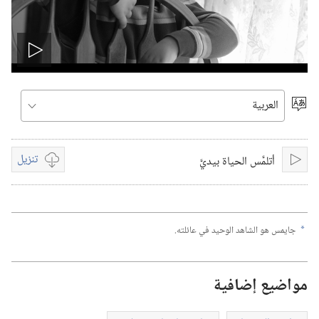
Play
video
اختر
اللغة
تنزيل
أتلمَّس الحياة بيديَّ‏
تشغيل
خيارات
تنزيل
الفيديوات
جايمس هو الشاهد الوحيد في عائلته.‏
a
مواضيع إضافية