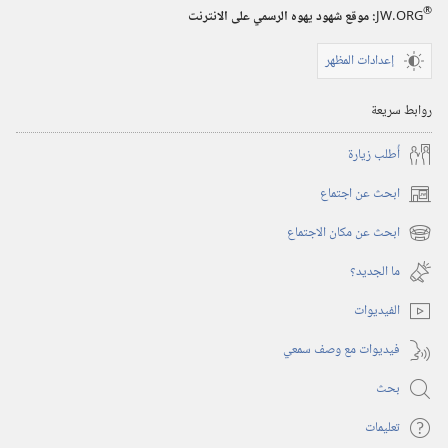
®
JW.ORG
:‏ موقع شهود يهوه الرسمي على الانترنت
إعدادات المظهر
روابط سريعة
أُطلب زيارة
ابحث عن اجتماع
(يفتح
نافذة
ابحث عن مكان الاجتماع
(يفتح
جديدة)
نافذة
ما الجديد؟‏
جديدة)
الفيديوات
فيديوات مع وصف سمعي
بحث
تعليمات