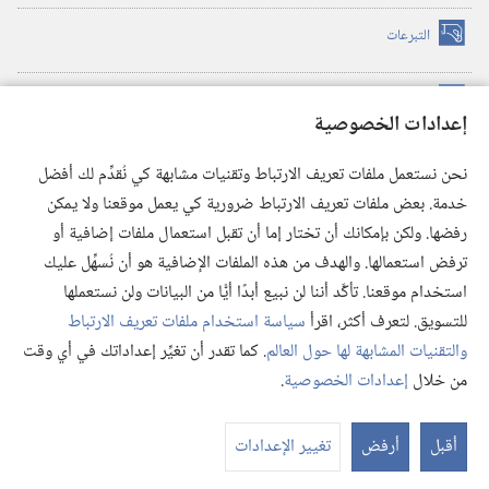
التبرعات
(يفتح
نافذة
جديدة)
مكتبة برج المراقبة الالكترونية
™
(يفتح
إعدادات الخصوصية
نافذة
JW Hub
جديدة)
(يفتح
نحن نستعمل ملفات تعريف الارتباط وتقنيات مشابهة كي نُقدِّم لك أفضل
نافذة
®
خدمة. بعض ملفات تعريف الارتباط ضرورية كي يعمل موقعنا ولا يمكن
تطبيق
JW Library
جديدة)
رفضها. ولكن بإمكانك أن تختار إما أن تقبل استعمال ملفات إضافية أو
مكتبة برج المراقبة
ترفض استعمالها. والهدف من هذه الملفات الإضافية هو أن نُسهِّل عليك
استخدام موقعنا. تأكَّد أننا لن نبيع أبدًا أيًّا من البيانات ولن نستعملها
للتسويق. لتعرف أكثر، اقرأ
سياسة استخدام ملفات تعريف الارتباط
والتقنيات المشابهة لها حول العالم
. كما تقدر أن تغيِّر إعداداتك في أي وقت
Copyright
© 2026 .Watch Tower Bible and Tract Society of Pennsylvania
من خلال
إعدادات الخصوصية
.
شروط الاستخدام
|
سياسة الخصوصية
|
إعدادات الخصوصية
أقبل
أرفض
تغيير الإعدادات