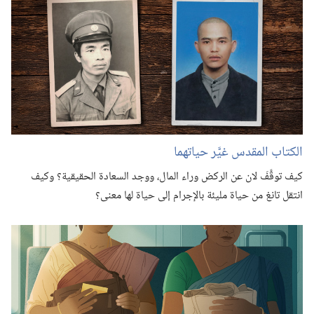
الكتاب المقدس غيَّر حياتهما
كيف توقَّفَ لان عن الركض وراء المال،‏ ووجد السعادة الحقيقية؟‏ وكيف
انتقل تانغ من حياة مليئة بالإجرام إلى حياة لها معنى؟‏