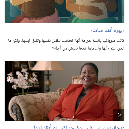
‏‹يهوه أنقذ حياتنا›‏
كانت سوباغيا يائسة لدرجة أنها خططت لتقتل نفسها وتقتل ابنتها.‏ ولكن ما
الذي غيَّر رأيها وأعطاها هدفًا تعيش من أجله؟‏
ديجانيرو براون:‏ قلبي مكسور لكني لم أفقد الأمل