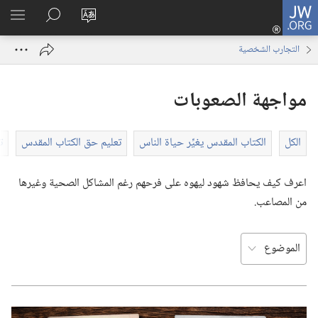
JW.ORG
تسجيل
تغيير
البحث
اظهر
الدخول
لغة
في
القائم
(يفتح
التجارب الشخصية
الموقع
JW.ORG
نافذة
جديدة)
مواجهة الصعوبات
الكل
الكتاب المقدس يغيِّر حياة الناس
تعليم حق الكتاب المقدس
ت
اعرف كيف يحافظ شهود ليهوه على فرحهم رغم المشاكل الصحية وغيرها
من المصاعب.‏