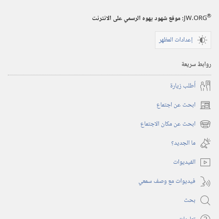
®
JW.ORG
:‏ موقع شهود يهوه الرسمي على الانترنت
إعدادات المظهر
روابط سريعة
أُطلب زيارة
ابحث عن اجتماع
(يفتح
نافذة
ابحث عن مكان الاجتماع
(يفتح
جديدة)
نافذة
ما الجديد؟‏
جديدة)
الفيديوات
فيديوات مع وصف سمعي
بحث