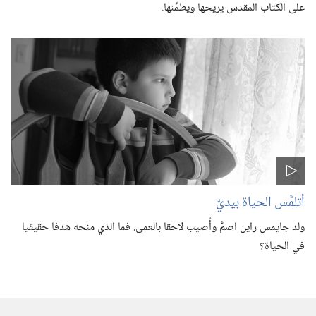
على الكتاب المقدس يريحها ويطمِّنها.‏
أتلمَّس الحياة بيديَّ
ولد جايمس راين اصمَّ وأُصيب لاحقا بالعمى.‏ فما الذي منحه هدفا حقيقيا
في الحياة؟‏