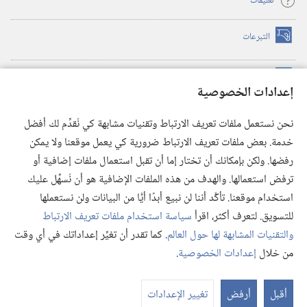
تعليمات
التبرعات
(يفتح
نافذة
جديدة)
مكتبة برج المراقبة الالكترونية
™
(يفتح
إعدادات الخصوصية
نافذة
JW Hub
جديدة)
(يفتح
نحن نستعمل ملفات تعريف الارتباط وتقنيات مشابهة كي نُقدِّم لك أفضل
نافذة
®
خدمة. بعض ملفات تعريف الارتباط ضرورية كي يعمل موقعنا ولا يمكن
تطبيق
JW Library
جديدة)
رفضها. ولكن بإمكانك أن تختار إما أن تقبل استعمال ملفات إضافية أو
مكتبة برج المراقبة
ترفض استعمالها. والهدف من هذه الملفات الإضافية هو أن نُسهِّل عليك
استخدام موقعنا. تأكَّد أننا لن نبيع أبدًا أيًّا من البيانات ولن نستعملها
للتسويق. لتعرف أكثر، اقرأ
سياسة استخدام ملفات تعريف الارتباط
والتقنيات المشابهة لها حول العالم
. كما تقدر أن تغيِّر إعداداتك في أي وقت
Copyright
© 2026 .Watch Tower Bible and Tract Society of Pennsylvania
من خلال
إعدادات الخصوصية
.
شروط الاستخدام
|
سياسة الخصوصية
|
إعدادات الخصوصية
أقبل
أرفض
تغيير الإعدادات