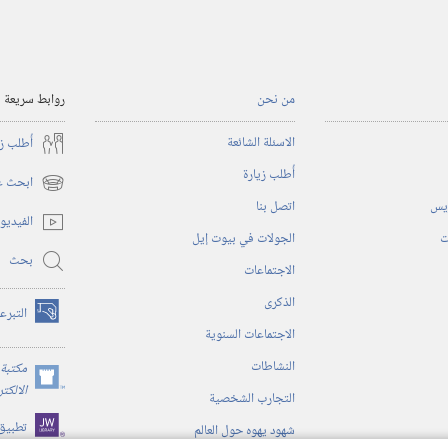
من نحن
روابط سريعة
الاسئلة الشائعة
أُطلب ز
أُطلب زيارة
ابحث عن
(يفتح
ريس
اتصل بنا
نافذة
الفيديو
جديدة)
ت
الجولات في بيوت إيل
بحث
الاجتماعات
الذكرى
التبرع
(يفتح
الاجتماعات السنوية
نافذة
النشاطات
جديدة)
مكتبة 
(يفتح
الالكت
التجارب الشخصية
نافذة
تطبيق
شهود يهوه حول العالم
جديدة)