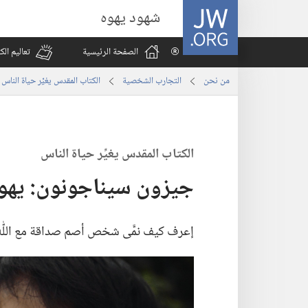
JW.ORG
شهود يهوه
الصفحة الرئيسية
تعاليم ال
من نحن
التجارب الشخصية
الكتاب المقدس يغيِّر حياة الناس
الكتاب المقدس يغيِّر حياة الناس
جيزون سيناجونون:‏ يهو
إعرف كيف نمَّى شخص أصم صداقة مع اللّٰه،