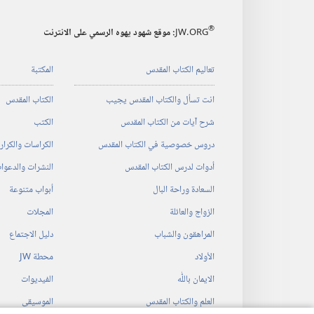
®
JW.ORG
:‏ موقع شهود يهوه الرسمي على الانترنت
تعاليم الكتاب المقدس
المكتبة
انت تسأل والكتاب المقدس يجيب
الكتاب المقدس
شرح آيات من الكتاب المقدس
الكتب
دروس خصوصية في الكتاب المقدس
الكراسات والكرا
أدوات لدرس الكتاب المقدس
النشرات والدعوا
السعادة وراحة البال
أبواب متنوعة
الزواج والعائلة
المجلات
المراهقون والشباب
دليل الاجتماع
الأولاد
محطة‏ ‏JW
الايمان باللّٰه
الفيديوات
العلم والكتاب المقدس
الموسيقى