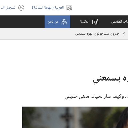
العربية (اللهجة اللبنانية)
تسجيل الد
اختر
(يفتح
اللغة
نافذة
كتاب المقدس
المكتبة
من نحن
جديدة)
جيزون سيناجونون:‏ يهوه يسمعني
ه يسمعني
‏ وكيف صار لحياته معنى حقيقي.‏