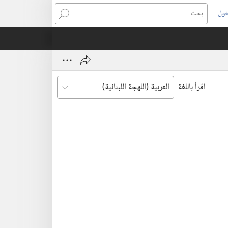
خول
بحث
اقرأ باللغة