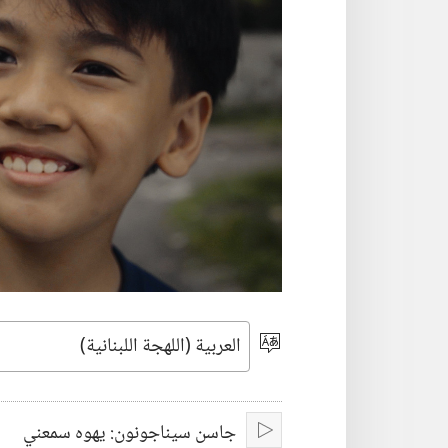
اختر
اللغة
جاسن سيناجونون:‏ يهوه سمعني