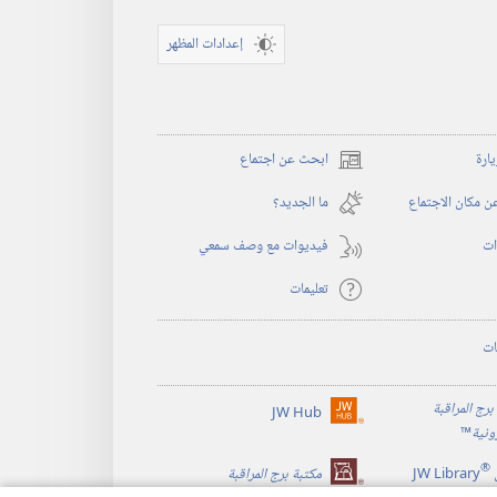
إعدادات المظهر
يارة
ابحث عن اجتماع
(يفتح
نافذة
 مكان الاجتماع
ما الجديد؟‏
جديدة)
ات
فيديوات مع وصف سمعي
تعليمات
ات
برج المراقبة
JW Hub
(يفتح
رونية
™
نافذة
®
جديدة)
JW Library
مكتبة برج المراقبة