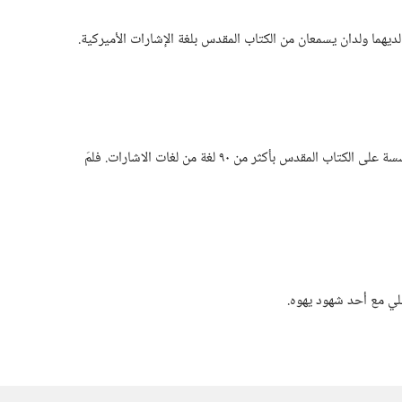
يهما ولدان يسمعان من الكتاب المقدس بلغة الإشارات الأميركية.‏
يترجم شهود يهوه اصداراتهم المؤسسة على الكتاب المقدس بأكثر من ٩٠ لغة من لغات الاشارات.‏ فلمَ
ي مع أحد شهود يهوه.‏