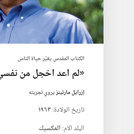
الكتاب المقدس يغيِّر حياة الناس
‏«لم اعد اخجل من نفسي
إزرايل مارتينز
يروي تجربته
تاريخ الولادة:‏
١٩٦٣
البلد الام:‏
المكسيك