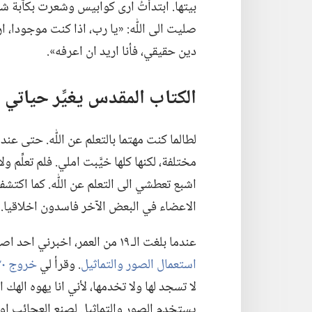
بيتها.‏ ابتدأتُ ارى كوابيس وشعرت بكآ‌بة ش
صليت الى اللّٰه:‏ «يا رب،‏ اذا كنت موجودا،‏ 
دين حقيقي،‏ فأنا اريد ان اعرفه».‏
الكتاب المقدس يغيِّر حياتي
لطالما كنت مهتما بالتعلم عن اللّٰه.‏ حتى
مختلفة،‏ لكنها كلها خيَّبت املي.‏ فلم تعلِّ
اشبع تعطشي الى التعلم عن اللّٰه.‏ كما اكتش
الاعضاء في البعض الآخر فاسدون اخلاقيا.‏
عندما بلغت الـ‍ ١٩ من العمر،‏ اخبرني احد اصهاري ان شهود يهوه أروه ما يقوله الكتاب المقدس عن
استعمال الصور والتماثيل
‏.‏ وقرأ لي
خروج ٢٠:‏٤،‏ ٥
لا تسجد لها ولا تخدمها،‏ لأني انا يهوه الهك ال
يستخدم الصور والتماثيل لصنع العجائب او يريد