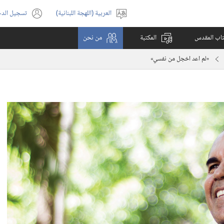
العربية (اللهجة اللبنانية)
تسجيل الد
اختر
(يفتح
اللغة
نافذة
كتاب المقدس
المكتبة
من نحن
جديدة)
‏«لم اعد اخجل من نفسي»‏