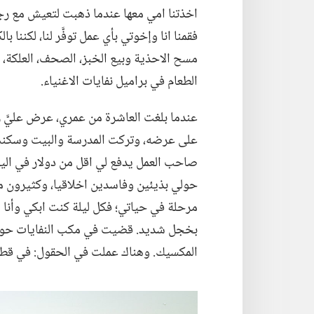
اخذتنا امي معها عندما ذهبت لتعيش مع رجل آخر
فقمنا انا وإخوتي بأي عمل توفَّر لنا،‏ لكننا
مسح الاحذية وبيع الخبز،‏ الصحف،‏ العلكة،
الطعام في براميل نفايات الاغنياء.‏
عندما بلغت العاشرة من عمري،‏ عرض عليَّ 
على عرضه،‏ وتركت المدرسة والبيت وسكنت 
صاحب العمل يدفع لي اقل من دولار في اليو
حولي بذيئين وفاسدين اخلاقيا،‏ وكثيرون 
مرحلة في حياتي؛‏ فكل ليلة كنت ابكي وأنا
بخجل شديد.‏ قضيت في مكب النفايات حوالي
المكسيك.‏ وهناك عملت في الحقول:‏ في قطف