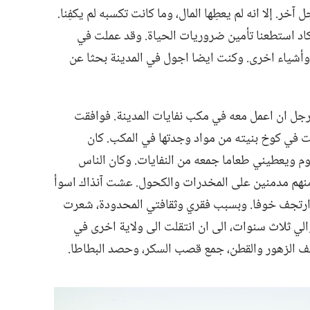
.‏ إلا انه لم يعطِها المال،‏ وما كانت تكسبه لم يكفِنا.‏
 بالكاد استطعنا تأمين ضروريات الحياة.‏ وقد عملت في
‏ وأشياء اخرى.‏ وكنت ايضا اجول في المدينة بحثا عن
رجل ان اعمل معه في مكب نفايات المدينة.‏ فوافقت
في كوخ بنيته من مواد وجدتها في المكب.‏ كان
م ويعطيني طعاما جمعه من النفايات.‏ وكان الناس
منهم مدمنين على المخدرات والكحول.‏ عشت آنذاك اسوأ
 ارتجف خوفا.‏ وبسبب فقري وثقافتي المحدودة،‏ شعرت
 ثلاث سنوات،‏ الى ان انتقلت الى ولاية اخرى في
 الزهور والقطن،‏ جمع قصب السكر،‏ وحصد البطاطا.‏