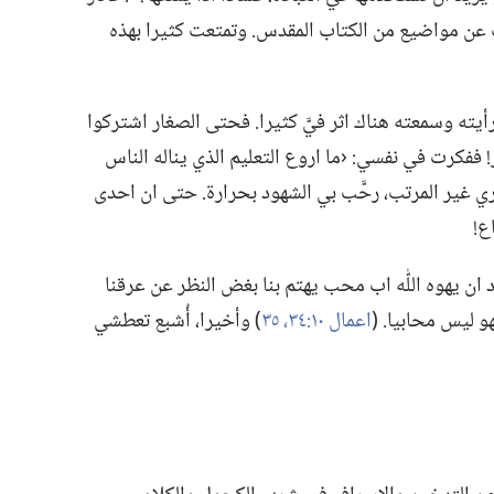
ت عن مواضيع من الكتاب المقدس.‏ وتمتعت كثيرا بهذه
ا رأيته وسمعته هناك اثر فيَّ كثيرا.‏ فحتى الصغار اشتركوا
!‏ ففكرت في نفسي:‏ ‹ما اروع التعليم الذي يناله الناس
ي غير المرتب،‏ رحَّب بي الشهود بحرارة.‏ حتى ان احدى
!‏
ان يهوه اللّٰه اب محب يهتم بنا بغض النظر عن عرقنا
و ليس محابيا.‏ (‏
اعمال ١٠:‏٣٤،‏ ٣٥
‏)‏ وأخيرا،‏ أُشبع تعطشي