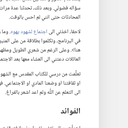
سؤاله فضولي.‏ وبعد ذلك،‏ تحدثنا عدة مرا
المحادثات حتى انني لم احس بالوقت.‏
لاحقا،‏ اخذني الى
اجتماع لشهود يهوه
‏.‏ وم
في البرنامج،‏ وتكلموا بطلاقة من على المنبر
هنا!‏›.‏ وعلى الرغم من شعري الطويل ومظهر
العائلات دعتني الى العشاء معها بعد الاجتماع
تعلَّمت من درسي للكتاب المقدس مع الشهود 
او ثقافتنا او وضعنا المادي او الاجتماعي.‏ فه
الى التعلم عن اللّٰه ولم اعد اشعر بالفراغ.‏
الفوائد