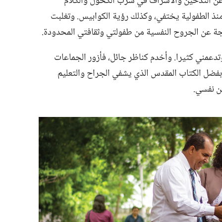
 عن التدخين والاسراف في شرب الكحول والكلام
 منذ الطفولية يختفي،‏ وكذلك رؤية الكوابيس.‏ وتغلبت
اتجة عن الجروح النفسية من طفولتي وثقافتي المحدودة.‏
وتدعمني كثيرا.‏ وأخدم كناظر جائل،‏ فأزور الجماعات
وبفضل الكتاب المقدس الذي يشفي الجراح والتعليم
من نفسي.‏