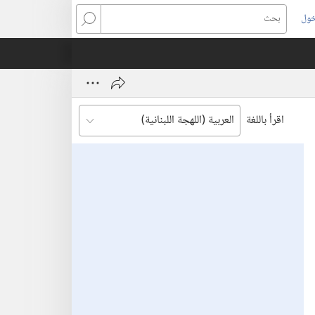
خول
بحث
اقرأ باللغة