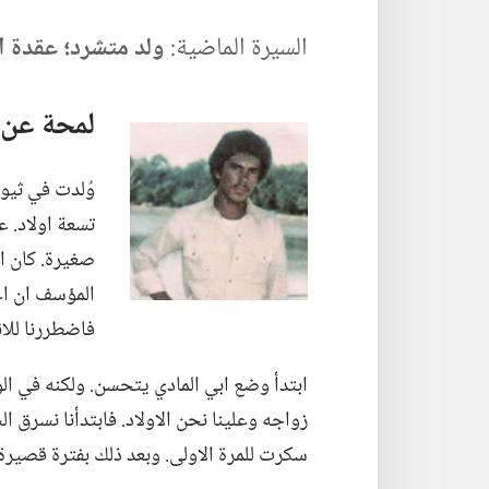
السيرة الماضية:‏
ولد متشرد؛‏ عقدة 
لمحة عن 
وُلدت في ثيو
تسعة اولاد.‏
صغيرة.‏ كان ا
المؤسف ان اع
فاضطررنا للان
ابتدأ وضع ابي المادي يتحسن.‏ ولكنه في ال
زواجه وعلينا نحن الاولاد.‏ فابتدأنا نسرق 
سكرت للمرة الاولى.‏ وبعد ذلك بفترة قصيرة،