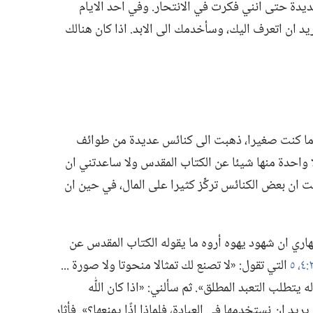
ديدة حتى انني فكرت في الانتحار.‏ وفي احد الايام
اريد ان اتعرف اليك،‏ وسأخدمك الى الابد.‏ اذا كان هنالك
 عندما كنت صغيرا،‏ ذهبت الى كنائس عديدة من طوائف
م ولا واحدة منها شيئا عن الكتاب المقدس ولا ساعدتني ان
فت ان بعض الكنائس تركِّز كثيرا على المال،‏ في حين ان
التي تقول:‏ «لا تصنع لك تمثالا منحوتا ولا صورة .‏.‏.‏
ه يتطلب التعبد المطلق».‏ ثم سألني:‏ «اذا كان اللّٰه
 ان نستخدمها في العبادة،‏ فلماذا اذًا يمنعها؟‏».‏ فأثار