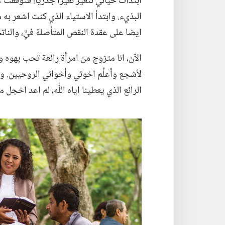
ابتدأت حياتي تتغير تغيرا جذريا!‏ فتوقفت
البذيء.‏ وابتدأ الاستياء الذي كنت اشعر به
ايضا على عقدة النقص المتأصلة فيَّ،‏ والن
الآن،‏ انا متزوج من امرأة رائعة تحب يهوه 
لأشجع وأعلِّم اخوتي وأخواتي الروحيين.‏ 
الرائع الذي يعطينا اياه اللّٰه،‏ لم اعد اخجل 