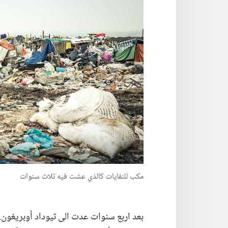
مكب للنفايات كالذي عشت فيه ثلاث سنوات
بعد اربع سنوات عدت الى ثيوداد أوبريغون.