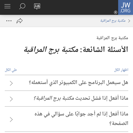
JW.ORG
تسجيل
تغيير
البحث
اظهر
الدخول
لغة
في
القائم
(يفتح
مكتبة برج المراقبة
الموقع
JW.ORG
نافذة
جديدة)
مكتبة برج المراقبة
الأسئلة الشائعة:‏
مكتبة برج المراقبة
اظهار الكل
طي الكل
هل سيعمل البرنامج على الكمبيوتر الذي أستعمله؟‏
ماذا أفعل إذا فشل تحديث
مكتبة برج المراقبة؟‏
ماذا أفعل إذا لم أجد جوابًا على سؤالي في هذه
الصفحة؟‏