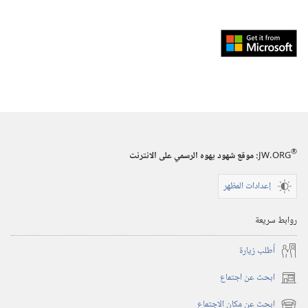
Download
from
Windows
Store
(يفتح
نافذة
جديدة)
®
JW.ORG
:‏ موقع شهود يهوه الرسمي على الانترنت
إعدادات المظهر
روابط سريعة
أُطلب زيارة
ابحث عن اجتماع
(يفتح
نافذة
ابحث عن مكان الاجتماع