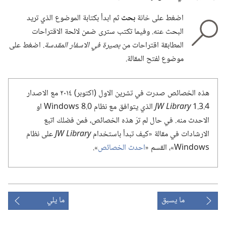
اضغط على خانة
بحث
ثم ابدأ بكتابة الموضوع الذي تريد
البحث عنه.‏ وفيما تكتب سترى ضمن لائحة الاقتراحات
المطابقة اقتراحات من
بصيرة في الاسفار المقدسة.‏
اضغط على
موضوع لفتح المقالة.‏
هذه الخصائص صدرت في تشرين الاول (‏اكتوبر)‏ ٢٠١٤ مع الاصدار
4.‏3.‏1
JW Library
الذي يتوافق مع نظام 8.0 Windows او
الاحدث منه.‏ في حال لم ترَ هذه الخصائص،‏ فمن فضلك اتبع
الارشادات في مقالة «كيف تبدأ باستخدام
JW Library
على نظام
Windows»،‏ القسم «‏
احدث الخصائص
‏».‏
ما يسبق
ما يلي