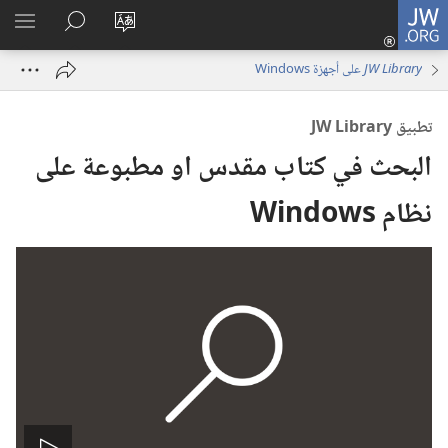
JW.ORG
تسجيل
تغيير
البحث
اظهر
الدخول
لغة
في
القائم
(يفتح
JW Library
على أجهزة Windows
الموقع
JW.ORG
نافذة
جديدة)
تطبيق JW Library
البحث في كتاب مقدس او مطبوعة على
نظام Windows