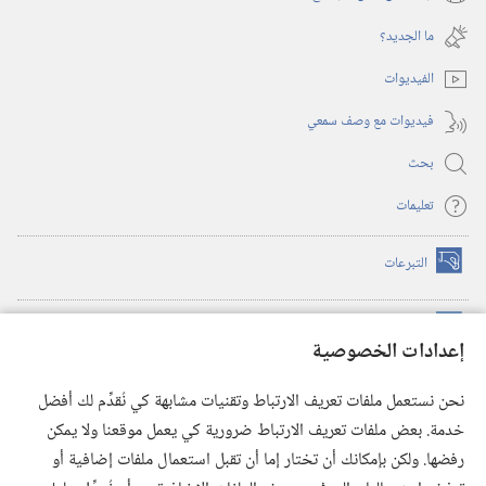
(يفتح
جديدة)
نافذة
ما الجديد؟‏
جديدة)
الفيديوات
فيديوات مع وصف سمعي
بحث
تعليمات
التبرعات
(يفتح
نافذة
جديدة)
مكتبة برج المراقبة الالكترونية
™
(يفتح
إعدادات الخصوصية
نافذة
JW Hub
جديدة)
(يفتح
نحن نستعمل ملفات تعريف الارتباط وتقنيات مشابهة كي نُقدِّم لك أفضل
نافذة
®
خدمة. بعض ملفات تعريف الارتباط ضرورية كي يعمل موقعنا ولا يمكن
تطبيق
JW Library
جديدة)
رفضها. ولكن بإمكانك أن تختار إما أن تقبل استعمال ملفات إضافية أو
مكتبة برج المراقبة