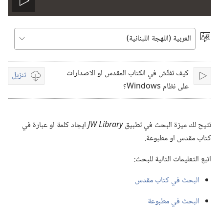
Play
video
اختر
اللغة
‏‫كيف تفتِّش في الكتاب المقدس او الاصدارات
تنزيل
تشغيل
خيارات
على نظام‏ ‏Windows‏‫؟
تنزيل
الفيديوات
تتيح لك ميزة البحث في تطبيق
JW Library
ايجاد كلمة او عبارة في
كتاب مقدس او مطبوعة.‏
اتبع التعليمات التالية للبحث:‏
البحث في كتاب مقدس
البحث في مطبوعة