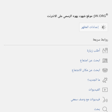
Store
(يفتح
نافذة
®
JW.ORG
:‏ موقع شهود يهوه الرسمي على الانترنت
جديدة)
إعدادات المظهر
روابط سريعة
أُطلب زيارة
ابحث عن اجتماع
(يفتح
نافذة
ابحث عن مكان الاجتماع
(يفتح
جديدة)
نافذة
ما الجديد؟‏
جديدة)
الفيديوات
فيديوات مع وصف سمعي
بحث