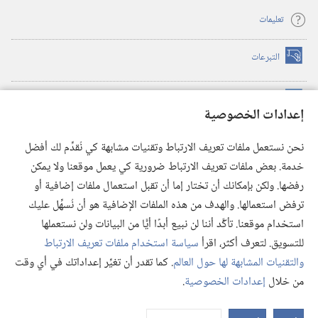
تعليمات
التبرعات
(يفتح
نافذة
جديدة)
مكتبة برج المراقبة الالكترونية
™
(يفتح
إعدادات الخصوصية
نافذة
JW Hub
جديدة)
(يفتح
نحن نستعمل ملفات تعريف الارتباط وتقنيات مشابهة كي نُقدِّم لك أفضل
نافذة
®
خدمة. بعض ملفات تعريف الارتباط ضرورية كي يعمل موقعنا ولا يمكن
تطبيق
JW Library
جديدة)
رفضها. ولكن بإمكانك أن تختار إما أن تقبل استعمال ملفات إضافية أو
مكتبة برج المراقبة
ترفض استعمالها. والهدف من هذه الملفات الإضافية هو أن نُسهِّل عليك
استخدام موقعنا. تأكَّد أننا لن نبيع أبدًا أيًّا من البيانات ولن نستعملها
للتسويق. لتعرف أكثر، اقرأ
سياسة استخدام ملفات تعريف الارتباط
والتقنيات المشابهة لها حول العالم
. كما تقدر أن تغيِّر إعداداتك في أي وقت
Copyright
© 2026 .Watch Tower Bible and Tract Society of Pennsylvania
من خلال
إعدادات الخصوصية
.
شروط الاستخدام
|
سياسة الخصوصية
|
إعدادات الخصوصية
عر
الم