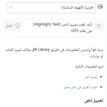
video
اختر
اللغة
‏‫كيف تقوم بتمييز النص ‏(‏‏‏Highlight Text‏)‏
تنزيل
تشغيل
خيارات
على نظام ‏‏iOS؟‫‏‏
تنزيل
الفيديوات
بينما تقرأ وتدرس المطبوعات في تطبيق
JW Library،‏
يمكنك تمييز كلمات
او عبارات.‏
اتبع التعليمات التالية:‏
تمييز نص
اجراء تغيير في نص مميز
تمييز نص