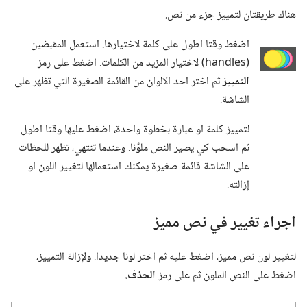
هناك طريقتان لتمييز جزء من نص.‏
اضغط وقتا اطول على كلمة لاختيارها.‏ استعمل المقبضين
(‏handles)‏ لاختيار المزيد من الكلمات.‏ اضغط على رمز
التمييز
ثم اختر احد الالوان من القائمة الصغيرة التي تظهر على
الشاشة.‏
لتمييز كلمة او عبارة بخطوة واحدة،‏ اضغط عليها وقتا اطول
ثم اسحب كي يصير النص ملوَّنا.‏ وعندما تنتهي،‏ تظهر للحظات
على الشاشة قائمة صغيرة يمكنك استعمالها لتغيير اللون او
إزالته.‏
اجراء تغيير في نص مميز
لتغيير لون نص مميز،‏ اضغط عليه ثم اختر لونا جديدا.‏ ولإزالة التمييز،‏
اضغط على النص الملون ثم على رمز
الحذف.‏