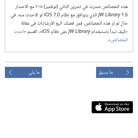
هذه الخصائص صدرت في تشرين الثاني (‏نوفمبر)‏ ٢٠١٥ مع الاصدار
6.‏1
JW Library
الذي يتوافق مع نظام 7.0 iOS او الاحدث منه.‏ في
حال لم ترَ هذه الخصائص،‏ فمن فضلك اتبع الارشادات في مقالة
«كيف تبدأ باستخدام
JW Library
على نظام iOS»،‏ القسم «‏
احدث
الخصائص
‏».‏
ما يسبق
ما يلي
Download
on
the
App