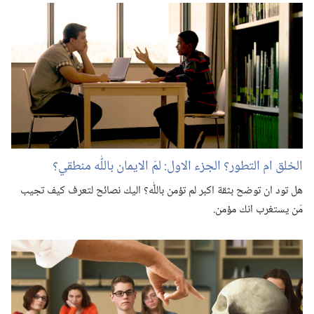
الخلق ام التطور؟‏ الجزء الاول:‏ لمَ الايمان باللّٰه منطقي؟‏
هل تود ان توضح بثقة اكبر لم تؤمن باللّٰه؟‏ اليك نصائح لتعرف كيف تجيب
مَن يستغرب انك مؤمن.‏