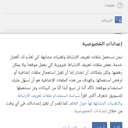
تعليمات
التبرعات
(يفتح
نافذة
جديدة)
مكتبة برج المراقبة الالكترونية
™
(يفتح
إعدادات الخصوصية
نافذة
JW Hub
جديدة)
(يفتح
نحن نستعمل ملفات تعريف الارتباط وتقنيات مشابهة كي نُقدِّم لك أفضل
نافذة
®
خدمة. بعض ملفات تعريف الارتباط ضرورية كي يعمل موقعنا ولا يمكن
تطبيق
JW Library
جديدة)
رفضها. ولكن بإمكانك أن تختار إما أن تقبل استعمال ملفات إضافية أو
مكتبة برج المراقبة
ترفض استعمالها. والهدف من هذه الملفات الإضافية هو أن نُسهِّل عليك
استخدام موقعنا. تأكَّد أننا لن نبيع أبدًا أيًّا من البيانات ولن نستعملها
للتسويق. لتعرف أكثر، اقرأ
سياسة استخدام ملفات تعريف الارتباط
والتقنيات المشابهة لها حول العالم
. كما تقدر أن تغيِّر إعداداتك في أي وقت
Copyright
© 2026 .Watch Tower Bible and Tract Society of Pennsylvania
من خلال
إعدادات الخصوصية
.
شروط الاستخدام
|
سياسة الخصوصية
|
إعدادات الخصوصية