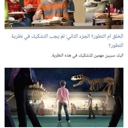
الخلق ام التطور؟‏ الجزء الثاني:‏ لمَ يجب التشكيك في نظرية
التطور؟‏
اليك سببين مهمين للتشكيك في هذه النظرية.‏