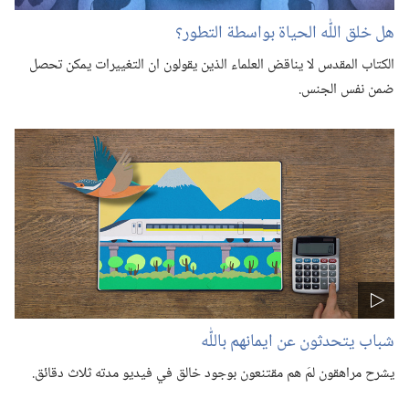
هل خلق اللّٰه الحياة بواسطة التطور؟‏
الكتاب المقدس لا يناقض العلماء الذين يقولون ان التغييرات يمكن تحصل
ضمن نفس الجنس.‏
شباب يتحدثون عن ايمانهم باللّٰه
يشرح مراهقون لمَ هم مقتنعون بوجود خالق في فيديو مدته ثلاث دقائق.‏