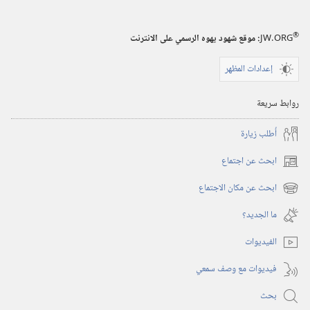
®
JW.ORG
:‏ موقع شهود يهوه الرسمي على الانترنت
إعدادات المظهر
روابط سريعة
أُطلب زيارة
ابحث عن اجتماع
(يفتح
نافذة
ابحث عن مكان الاجتماع
(يفتح
جديدة)
نافذة
ما الجديد؟‏
جديدة)
الفيديوات
فيديوات مع وصف سمعي
بحث