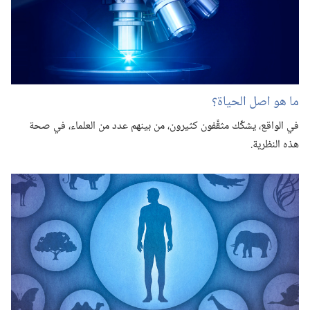
ما هو اصل الحياة؟‏
في الواقع،‏ يشكِّك مثقَّفون كثيرون،‏ من بينهم عدد من العلماء،‏ في صحة
هذه النظرية.‏