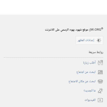
®
JW.ORG
:‏ موقع شهود يهوه الرسمي على الانترنت
إعدادات المظهر
روابط سريعة
أُطلب زيارة
ابحث عن اجتماع
(يفتح
نافذة
ابحث عن مكان الاجتماع
(يفتح
جديدة)
نافذة
ما الجديد؟‏
جديدة)
الفيديوات