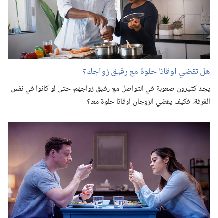
هل تقضي اوقاتا حلوة مع رفيق زواجك؟‏
يجد كثيرون صعوبة في التواصل مع رفيق زواجهم،‏ حتى لو كانوا في نفس
الغرفة.‏ فكيف يقضي الزوجان اوقاتا حلوة معا؟‏