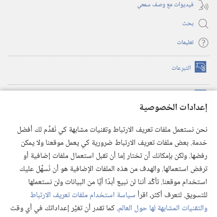
فيديوات مع وصف سمعي
بحث
تعليمات
التبرعات
(يفتح
نافذة
جديدة)
مكتبة برج المراقبة الالكترونية
™
(يفتح
إعدادات الخصوصية
نافذة
JW Hub
جديدة)
(يفتح
نحن نستعمل ملفات تعريف الارتباط وتقنيات مشابهة كي نُقدِّم لك أفضل
نافذة
®
خدمة. بعض ملفات تعريف الارتباط ضرورية كي يعمل موقعنا ولا يمكن
تطبيق
JW Library
جديدة)
رفضها. ولكن بإمكانك أن تختار إما أن تقبل استعمال ملفات إضافية أو
مكتبة برج المراقبة
ترفض استعمالها. والهدف من هذه الملفات الإضافية هو أن نُسهِّل عليك
استخدام موقعنا. تأكَّد أننا لن نبيع أبدًا أيًّا من البيانات ولن نستعملها
للتسويق. لتعرف أكثر، اقرأ
سياسة استخدام ملفات تعريف الارتباط
والتقنيات المشابهة لها حول العالم
. كما تقدر أن تغيِّر إعداداتك في أي وقت