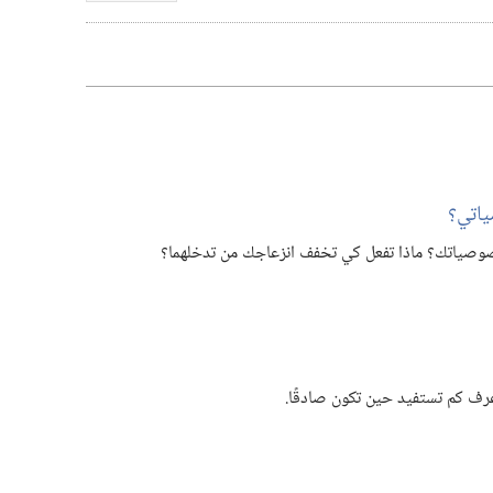
تنزيل
الفيديوات
اتي؟‏
وصياتك؟‏ ماذا تفعل كي تخفف انزعاجك من تدخلهما؟‏
ف كم تستفيد حين تكون صادقًا.‏