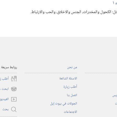
١
‏ الكحول والمخدرات،‏ الجنس والاخلاق،‏ والحب والارتباط.‏
من نحن
روابط سريعة
الاسئلة الشائعة
أُطلب ز
أُطلب زيارة
ابحث عن
(يفتح
ريس
اتصل بنا
نافذة
الفيديو
جديدة)
ت
الجولات في بيوت إيل
بحث
الاجتماعات