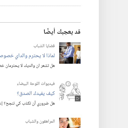
قد يعجبك أيضًا
قضايا الشباب
لماذا لا يحترم والداي خصوصي
هل تشعر ان والديك لا يحترمان خص
فيديوات اللوحة البيضاء
كيف يفيدك الصدق؟‏
هل ضروري أن تكذب كي تنجح؟‏ إعر
المراهقون والشباب