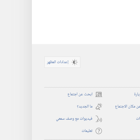
إعدادات المظهر
يارة
ابحث عن اجتماع
(يفتح
نافذة
 مكان الاجتماع
ما الجديد؟‏
جديدة)
ات
فيديوات مع وصف سمعي
تعليمات