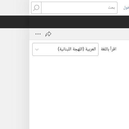
خول
بحث
اقرأ باللغة