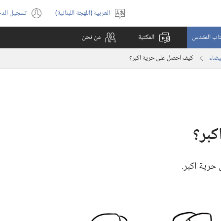
العربية (اللهجة اللبنانية)
تسجيل الد
اختر
(يفتح
اللغة
نافذة
كتاب المقدس
المكتبة
من نحن
جديدة)
يضاء
كيف احصل على حرية اكبر؟‏
بر؟‏
رية اكبر.‏