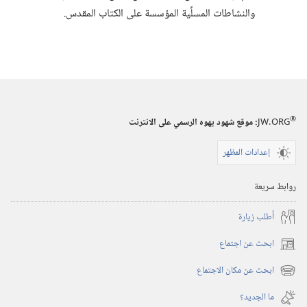
والنشاطات المسلِّية المؤسسة على الكتاب المقدس.‏
®
JW.ORG
:‏ موقع شهود يهوه الرسمي على الانترنت
إعدادات المظهر
روابط سريعة
أُطلب زيارة
ابحث عن اجتماع
(يفتح
نافذة
ابحث عن مكان الاجتماع
(يفتح
جديدة)
نافذة
ما الجديد؟‏