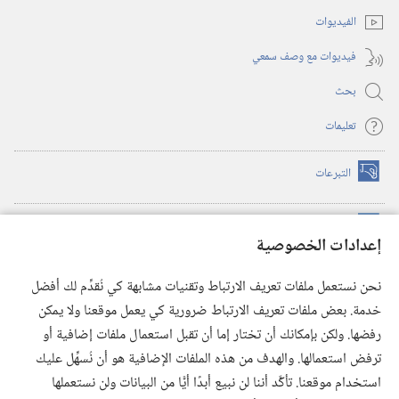
جديدة)
الفيديوات
فيديوات مع وصف سمعي
بحث
تعليمات
التبرعات
(يفتح
نافذة
جديدة)
مكتبة برج المراقبة الالكترونية
™
(يفتح
إعدادات الخصوصية
نافذة
JW Hub
جديدة)
(يفتح
نحن نستعمل ملفات تعريف الارتباط وتقنيات مشابهة كي نُقدِّم لك أفضل
نافذة
®
خدمة. بعض ملفات تعريف الارتباط ضرورية كي يعمل موقعنا ولا يمكن
تطبيق
JW Library
جديدة)
رفضها. ولكن بإمكانك أن تختار إما أن تقبل استعمال ملفات إضافية أو
مكتبة برج المراقبة
ترفض استعمالها. والهدف من هذه الملفات الإضافية هو أن نُسهِّل عليك
استخدام موقعنا. تأكَّد أننا لن نبيع أبدًا أيًّا من البيانات ولن نستعملها