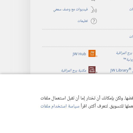
جديدة)
ات
فيديوات مع وصف سمعي
تعليمات
ات
برج المراقبة
JW Hub
(يفتح
رونية
™
نافذة
®
جديدة)
JW Library
مكتبة برج المراقبة
ها. ولكن بإمكانك أن تختار إما أن تقبل استعمال ملفات
تعملها للتسويق. لتعرف أكثر، اقرأ
سياسة استخدام ملفات
وصية
|
إعدادات الخصوصية