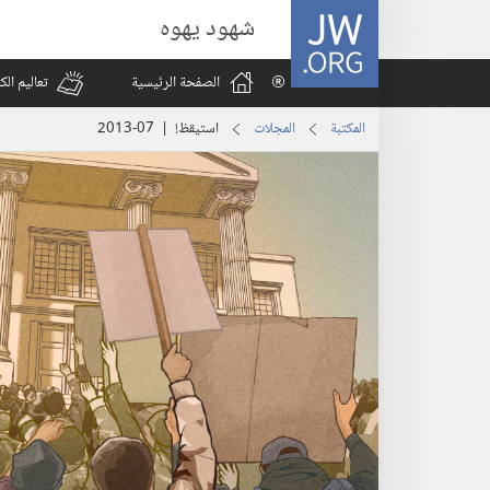
JW.ORG
شهود يهوه
الصفحة الرئيسية
تعاليم ال
المكتبة
المجلات
استيقظ‏!‏ | 2013-07