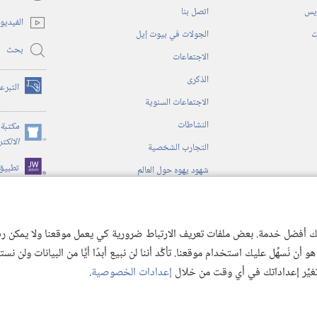
(يفتح
ريس
اتصل بنا
نافذة
الفيديو
جديدة)
ت
الجولات في بيوت إيل
بحث
الاجتماعات
الذكرى
التبرع
(يفتح
الاجتماعات السنوية
نافذة
النشاطات
جديدة)
مكتبة 
(يفتح
الالكت
التجارب الشخصية
نافذة
تطبيق
شهود يهوه حول العالم
جديدة)
ية
ن الكتاب المقدس
 لك أفضل خدمة. بعض ملفات تعريف الارتباط ضرورية كي يعمل موقعنا ولا يمكن رفض
 نُسهِّل عليك استخدام موقعنا. تأكَّد أننا لن نبيع أبدًا أيًّا من البيانات ولن نس
 تغيِّر إعداداتك في أي وقت من خلال
إعدادات الخصوصية
.
© 2026 .Watch Tower Bible and Tract
Copyright
شروط الاستخدام
|
سياسة الخص