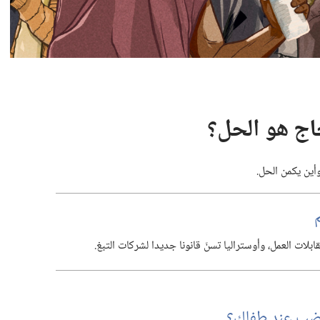
ين يكمن الحل.‏
بلات العمل،‏ وأوستراليا تسنّ قانونا جديدا لشركات التبغ.‏
ضب عند طفلك؟‏