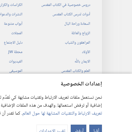
دروس خصوصية في الكتاب المقدس
الكراسات والكرا
أدوات لدرس الكتاب المقدس
النشرات والدعوا
السعادة وراحة البال
أبواب متنوعة
الزواج والعائلة
المجلات
المراهقون والشباب
دليل الاجتماع
الأولاد
محطة‏ ‏JW
الايمان باللّٰه
الفيديوات
العلم والكتاب المقدس
الموسيقى
التاريخ والكتاب المقدس
المسرحيات السمع
إعدادات الخصوصية
قراءات مسرحية م
نحن نستعمل ملفات تعريف الارتباط وتقنيات مشابهة كي نُقدِّم
إضافية أو ترفض استعمالها. والهدف من هذه الملفات الإضافية هو أن
تعريف الارتباط والتقنيات المشابهة لها حول العالم
. كما تقدر أن
 Society of Pennsylvania
أقبل
أرفض
تغيير الإعدادات