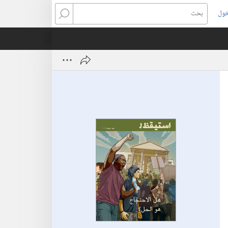
خول
بحث