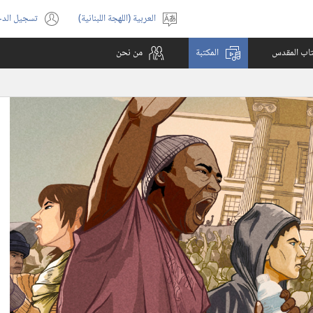
العربية (اللهجة اللبنانية)
تسجيل الد
اختر
(يفتح
اللغة
نافذة
كتاب المقدس
المكتبة
من نحن
جديدة)