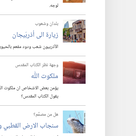
لوجه.‏
بلدان وشعوب
زيارة الى أذربَيجان
الأذربيون شعب ودود مفعم بالحيوية.
وجهة نظر الكتاب المقدس
ملكوت اللّٰه
يؤمن بعض الاشخاص ان ملكوت اللّٰه
يقول الكتاب المقدس؟‏
هل من مصمِّم؟
سنجاب الارض القطبي ود