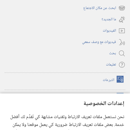
نافذة
ابحث عن مكان الاجتماع
(يفتح
جديدة)
نافذة
ما الجديد؟‏
جديدة)
الفيديوات
فيديوات مع وصف سمعي
بحث
تعليمات
التبرعات
(يفتح
نافذة
جديدة)
مكتبة برج المراقبة الالكترونية
™
(يفتح
إعدادات الخصوصية
نافذة
JW Hub
جديدة)
(يفتح
نحن نستعمل ملفات تعريف الارتباط وتقنيات مشابهة كي نُقدِّم لك أفضل
نافذة
®
خدمة. بعض ملفات تعريف الارتباط ضرورية كي يعمل موقعنا ولا يمكن
تطبيق
JW Library
جديدة)