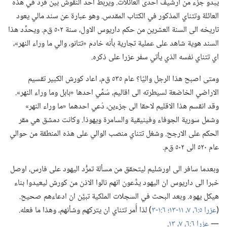
يبدو جزء من ارشيف احدى العائلات.‏ ويربط احد النقوش بين فرد في هذه
العائلة وتتناي المذكور في الكتاب المقدس.‏ وهو عبارة عن سند مالي يعود
تاريخه الى السنة العشرين من حكم داريوس الاول،‏ سنة ٥٠٢ ق‌م.‏ ويحدِّد هذا
السند هوية شاهد على عملية تجارية بأنه خادم «تتانو،‏ والي ما وراء النهر»،‏
اي تتناي نفسه الذي يأتي سفر عزرا على ذكره.‏
ومتى اصبح هذا الرجل واليًا؟‏ عام ٥٣٥ ق‌م،‏ اعاد كورش الكبير تقسيم
الاراضي الخاضعة لسيطرته الى اقاليم،‏ سُمِّي احدها «بابل وما وراء النهر».‏
وقد انقسم هذا الاقليم لاحقا الى جزءين،‏ دُعي احدهما «ما وراء النهر»
وشمل سورية الجوفاء وفينيقية والسامرة ويهوذا.‏ وكانت دمشق هي مقر
الحكم على الارجح.‏ وشغل تتناي منصب الوالي على هذه المنطقة من حوالي
عام ٥٢٠ الى ٥٠٢ ق‌م.‏
وبعدما سافر الى اورشليم ليتحقق من مسألة تمرُّد اليهود على فارس،‏ اوصل
خبرا الى داريوس ان اليهود يدَّعون انهم نالوا الاذن من كورش ليعيدوا بناء
هيكل يهوه.‏ وبعد البحث في السجلات الملكية تبيَّن ان ادعاءهم صحيح.‏
(‏
عزرا ٥:‏٦،‏ ٧،‏
١١-‏١٣؛‏
٦:‏١-‏٣
‏)‏ لذا أُمر تتناي ان يتركهم وشأنهم،‏ وهذا ما فعله.‏
—‏
عزرا ٦:‏٦،‏ ٧،‏
١٣
‏.‏