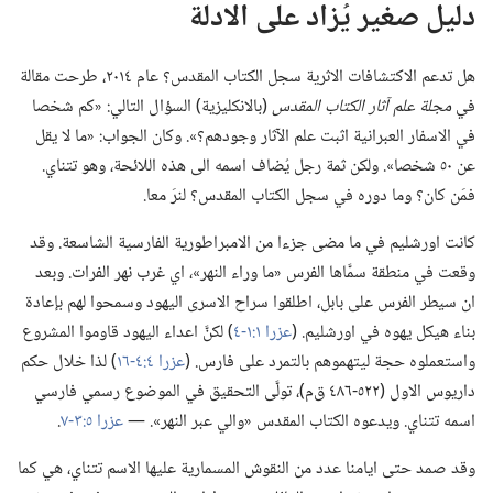
دليل صغير يُزاد على الادلة
هل تدعم الاكتشافات الاثرية سجل الكتاب المقدس؟‏ عام ٢٠١٤،‏ طرحت مقالة
في
مجلة علم آثار الكتاب المقدس
(‏بالانكليزية)‏ السؤال التالي:‏ «كم شخصا
في الاسفار العبرانية اثبت علم الآثار وجودهم؟‏».‏ وكان الجواب:‏ «ما لا يقل
عن ٥٠ شخصا».‏ ولكن ثمة رجل يُضاف اسمه الى هذه اللائحة،‏ وهو تتناي.‏
فمَن كان؟‏ وما دوره في سجل الكتاب المقدس؟‏ لنرَ معا.‏
كانت اورشليم في ما مضى جزءا من الامبراطورية الفارسية الشاسعة.‏ وقد
وقعت في منطقة سمَّاها الفرس «ما وراء النهر»،‏ اي غرب نهر الفرات.‏ وبعد
ان سيطر الفرس على بابل،‏ اطلقوا سراح الاسرى اليهود وسمحوا لهم بإعادة
بناء هيكل يهوه في اورشليم.‏ (‏
عزرا ١:‏١-‏٤
‏)‏ لكنَّ اعداء اليهود قاوموا المشروع
واستعملوه حجة ليتهموهم بالتمرد على فارس.‏ (‏
عزرا ٤:‏٤-‏١٦
‏)‏ لذا خلال حكم
داريوس الاول (‏٥٢٢-‏٤٨٦ ق‌م)‏،‏ تولَّى التحقيق في الموضوع رسمي فارسي
اسمه تتناي.‏ ويدعوه الكتاب المقدس «والي عبر النهر».‏ —‏
عزرا ٥:‏٣-‏٧
‏.‏
وقد صمد حتى ايامنا عدد من النقوش المسمارية عليها الاسم تتناي،‏ هي كما