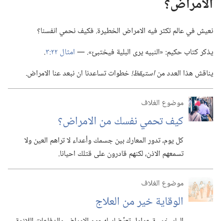
الامراض؟‏
نعيش في عالم تكثر فيه الامراض الخطيرة.‏ فكيف نحمي انفسنا؟‏
يذكر كتاب حكيم:‏ «النبيه يرى البلية فيختبئ».‏ —‏
امثال ٢٢:‏٣
‏.‏
يناقش هذا العدد من
استيقظ!‏
خطوات تساعدنا ان نبعد عنا الامراض.‏
موضوع الغلاف
كيف تحمي نفسك من الامراض؟‏
كل يوم،‏ تدور المعارك بين جسمك وأعداء لا تراهم العين ولا
تسمعهم الاذن،‏ لكنهم قادرون على قتلك احيانا.‏
موضوع الغلاف
الوقاية خير من العلاج