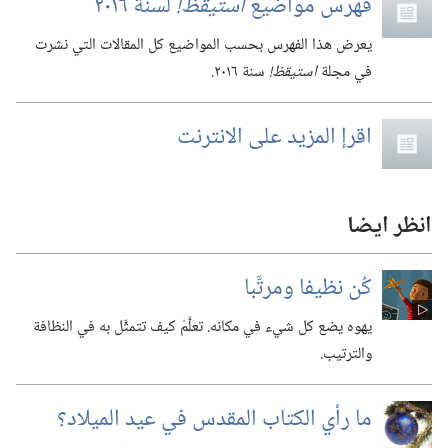
فهرس مواضيع
استيقظ!‏
لسنة ٢٠١٦
يعرض هذا الفهرس بحسب المواضيع كل المقالات التي نشرت
في مجلة
استيقظ!‏
سنة ٢٠١٦.‏
اقرإ المزيد على الانترنت
انظر ايضا
كُن نظيفا ومرتَّبا
يهوه يضع كل شيء في مكانه.‏ تعلَّمْ كيف تتمثَّل به في النظافة
والترتيب.‏
ما رأي الكتاب المقدس في عيد الميلاد؟‏