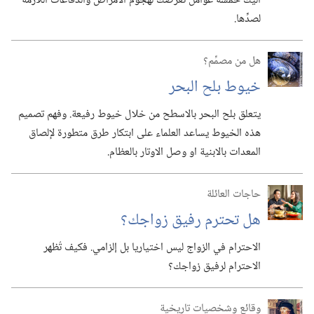
اليك خمسة عوامل تعرِّضك لهجوم الامراض والدفاعات اللازمة
لصدِّها.‏
هل من مصمِّم؟
خيوط بلح البحر
يتعلق بلح البحر بالاسطح من خلال خيوط رفيعة.‏ وفهم تصميم
هذه الخيوط يساعد العلماء على ابتكار طرق متطورة لإلصاق
المعدات بالابنية او وصل الاوتار بالعظام.‏
حاجات العائلة
هل تحترم رفيق زواجك؟‏
الاحترام في الزواج ليس اختياريا بل إلزامي.‏ فكيف تُظهر
الاحترام لرفيق زواجك؟‏
وقائع وشخصيات تاريخية