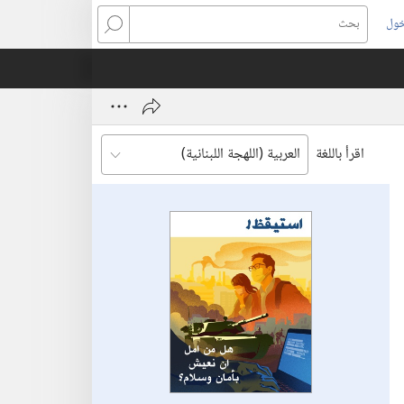
خول
بحث
اقرأ باللغة