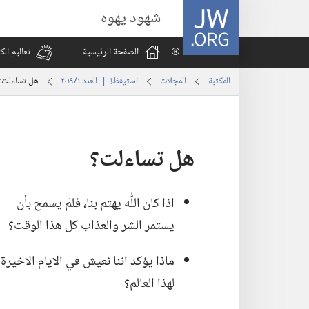
JW.ORG
شهود يهوه
الصفحة الرئيسية
تعاليم ال
المكتبة
المجلات
استيقظ‏!‏ | العدد ‏‎١‎/‏‎٢٠١٩‎
هل تساءلت؟‏
هل تساءلت؟‏
اذا كان اللّٰه يهتم بنا،‏ فلمَ يسمح بأن
يستمر الشر والعذاب كل هذا الوقت؟‏
ماذا يؤكد اننا نعيش في الايام الاخيرة
لهذا العالم؟‏