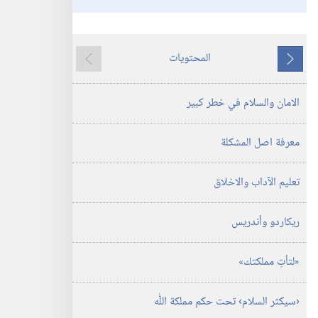
المحتويات
ما
ما
يسبق
يلي
الامان والسلام في خطر كبير
معرفة اصل المشكلة
تعليم الآداب والاخلاق
ريكاردو وأندريس
‏«لتأتِ مملكتك»‏
‏‹سيكثر السلام› تحت حكم مملكة اللّٰه