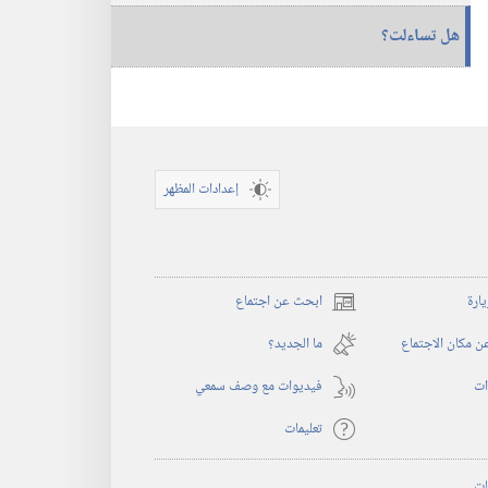
هل تساءلت؟‏
إعدادات المظهر
يارة
ابحث عن اجتماع
(يفتح
نافذة
 مكان الاجتماع
ما الجديد؟‏
جديدة)
ات
فيديوات مع وصف سمعي
تعليمات
ات