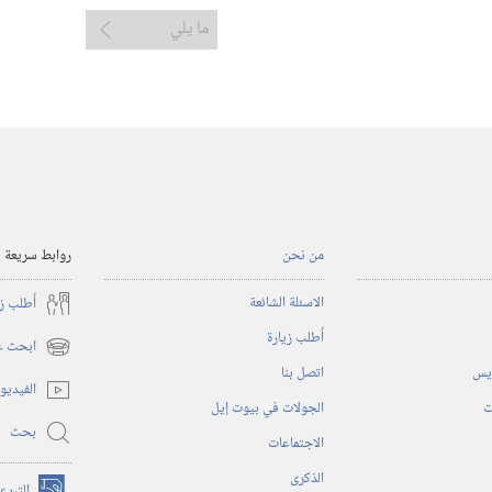
ما يلي
من نحن
روابط سريعة
الاسئلة الشائعة
أُطلب ز
أُطلب زيارة
ابحث عن
(يفتح
ريس
اتصل بنا
نافذة
الفيديو
جديدة)
ت
الجولات في بيوت إيل
بحث
الاجتماعات
الذكرى
التبرع