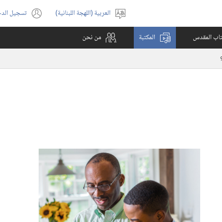
العربية (اللهجة اللبنانية)
تسجيل الد
اختر
(يفتح
اللغة
نافذة
كتاب المقدس
المكتبة
من نحن
جديدة)